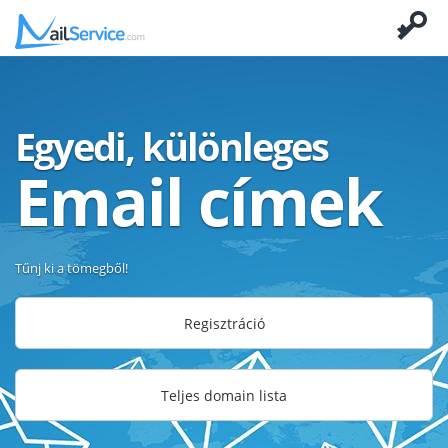
Egyedi, különleges
Email címek
Tűnj ki a tömegből!
Regisztráció
Teljes domain lista