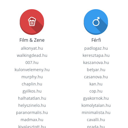
Film & Zene
Férfi
alkonyat.hu
padlogaz.hu
walkingdead.hu
keresztapa.hu
007.hu
kaszanova.hu
kulonvelemeny.hu
betyar.hu
murphy.hu
casanova.hu
chaplin.hu
kan.hu
gyilkos.hu
cop.hu
halhatatlan.hu
gyakornok.hu
helyszinelo.hu
komolytalan.hu
paranormalis.hu
minimalista.hu
madmax.hu
cavalli.hu
kivalasztott.hu
prada.hu