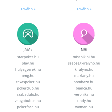
Tovább »
Tovább »
Játék
Női
starpoker.hu
missbikini.hu
play.hu
szepsegkiralyno.hu
hulyegyerek.hu
kiralyno.hu
omg.hu
diaklany.hu
texaspoker.hu
bombazo.hu
pokerclub.hu
bianca.hu
szabadulo.hu
veronika.hu
zsugabubus.hu
cindy.hu
pokerface.hu
woman.hu