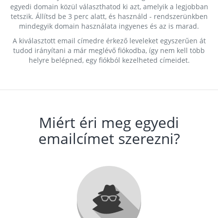
egyedi domain közül választhatod ki azt, amelyik a legjobban
tetszik. Állítsd be 3 perc alatt, és használd - rendszerünkben
mindegyik domain használata ingyenes és az is marad.
A kiválasztott email címedre érkező leveleket egyszerűen át
tudod irányítani a már meglévő fiókodba, így nem kell több
helyre belépned, egy fiókból kezelheted címeidet.
Miért éri meg egyedi
emailcímet szerezni?