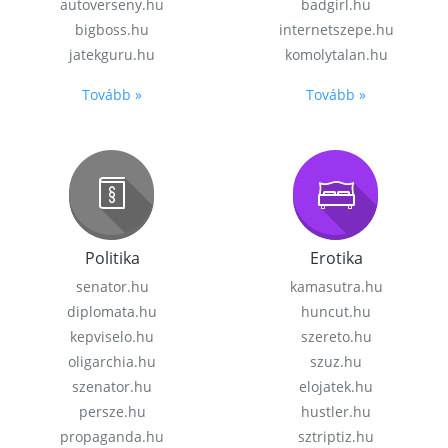
autoverseny.hu
badgirl.hu
bigboss.hu
internetszepe.hu
jatekguru.hu
komolytalan.hu
Tovább »
Tovább »
Politika
Erotika
senator.hu
kamasutra.hu
diplomata.hu
huncut.hu
kepviselo.hu
szereto.hu
oligarchia.hu
szuz.hu
szenator.hu
elojatek.hu
persze.hu
hustler.hu
propaganda.hu
sztriptiz.hu