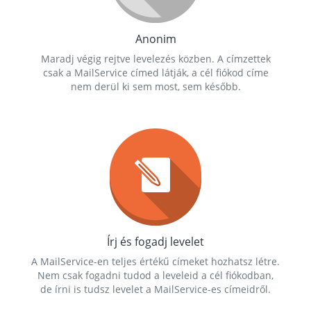
Anonim
Maradj végig rejtve levelezés közben. A címzettek
csak a MailService címed látják, a cél fiókod címe
nem derül ki sem most, sem később.
Írj és fogadj levelet
A MailService-en teljes értékű címeket hozhatsz létre.
Nem csak fogadni tudod a leveleid a cél fiókodban,
de írni is tudsz levelet a MailService-es címeidről.