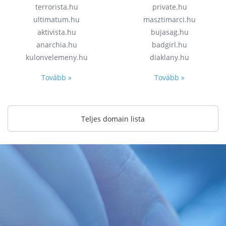
terrorista.hu
private.hu
ultimatum.hu
masztimarci.hu
aktivista.hu
bujasag.hu
anarchia.hu
badgirl.hu
kulonvelemeny.hu
diaklany.hu
Tovább »
Tovább »
Teljes domain lista