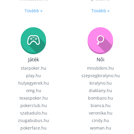
Tovább »
Tovább »
Játék
Női
starpoker.hu
missbikini.hu
play.hu
szepsegkiralyno.hu
hulyegyerek.hu
kiralyno.hu
omg.hu
diaklany.hu
texaspoker.hu
bombazo.hu
pokerclub.hu
bianca.hu
szabadulo.hu
veronika.hu
zsugabubus.hu
cindy.hu
pokerface.hu
woman.hu