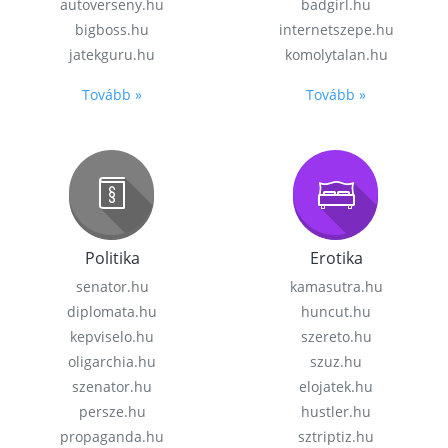
autoverseny.hu
badgirl.hu
bigboss.hu
internetszepe.hu
jatekguru.hu
komolytalan.hu
Tovább »
Tovább »
Politika
Erotika
senator.hu
kamasutra.hu
diplomata.hu
huncut.hu
kepviselo.hu
szereto.hu
oligarchia.hu
szuz.hu
szenator.hu
elojatek.hu
persze.hu
hustler.hu
propaganda.hu
sztriptiz.hu