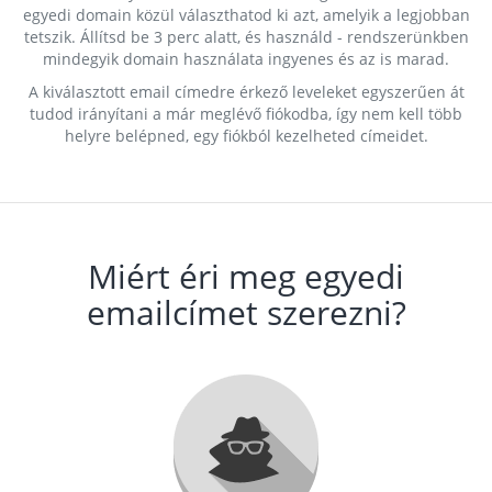
egyedi domain közül választhatod ki azt, amelyik a legjobban
tetszik. Állítsd be 3 perc alatt, és használd - rendszerünkben
mindegyik domain használata ingyenes és az is marad.
A kiválasztott email címedre érkező leveleket egyszerűen át
tudod irányítani a már meglévő fiókodba, így nem kell több
helyre belépned, egy fiókból kezelheted címeidet.
Miért éri meg egyedi
emailcímet szerezni?