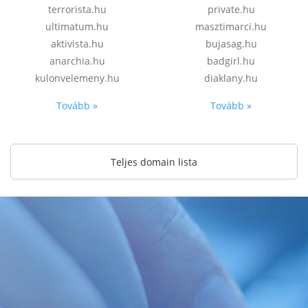
terrorista.hu
private.hu
ultimatum.hu
masztimarci.hu
aktivista.hu
bujasag.hu
anarchia.hu
badgirl.hu
kulonvelemeny.hu
diaklany.hu
Tovább »
Tovább »
Teljes domain lista