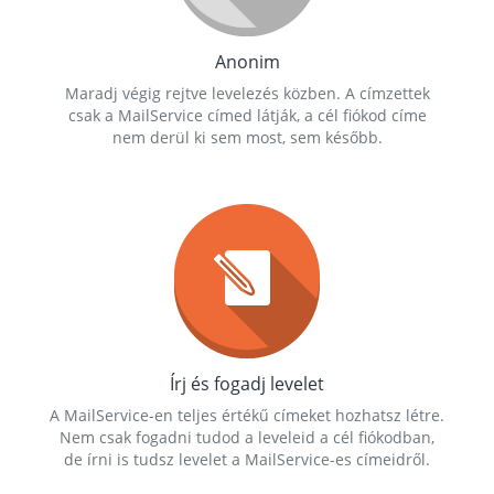
Anonim
Maradj végig rejtve levelezés közben. A címzettek
csak a MailService címed látják, a cél fiókod címe
nem derül ki sem most, sem később.
Írj és fogadj levelet
A MailService-en teljes értékű címeket hozhatsz létre.
Nem csak fogadni tudod a leveleid a cél fiókodban,
de írni is tudsz levelet a MailService-es címeidről.