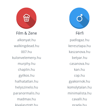
Film & Zene
Férfi
alkonyat.hu
padlogaz.hu
walkingdead.hu
keresztapa.hu
007.hu
kaszanova.hu
kulonvelemeny.hu
betyar.hu
murphy.hu
casanova.hu
chaplin.hu
kan.hu
gyilkos.hu
cop.hu
halhatatlan.hu
gyakornok.hu
helyszinelo.hu
komolytalan.hu
paranormalis.hu
minimalista.hu
madmax.hu
cavalli.hu
kivalasztott.hu
prada.hu