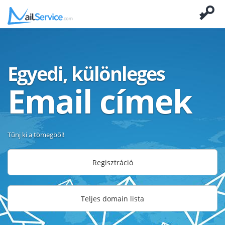
Egyedi, különleges
Email címek
Tűnj ki a tömegből!
Regisztráció
Teljes domain lista