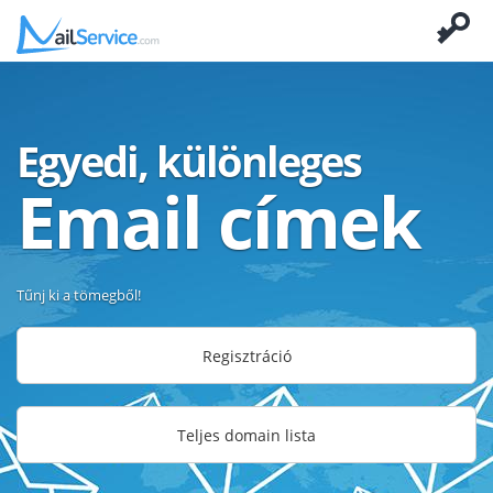
Egyedi, különleges
Email címek
Tűnj ki a tömegből!
Regisztráció
Teljes domain lista