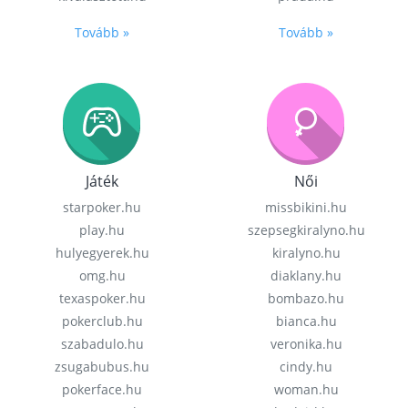
Tovább »
Tovább »
Játék
Női
starpoker.hu
missbikini.hu
play.hu
szepsegkiralyno.hu
hulyegyerek.hu
kiralyno.hu
omg.hu
diaklany.hu
texaspoker.hu
bombazo.hu
pokerclub.hu
bianca.hu
szabadulo.hu
veronika.hu
zsugabubus.hu
cindy.hu
pokerface.hu
woman.hu