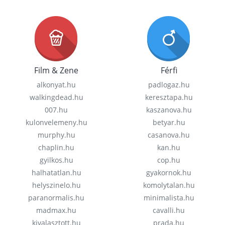
Film & Zene
Férfi
alkonyat.hu
padlogaz.hu
walkingdead.hu
keresztapa.hu
007.hu
kaszanova.hu
kulonvelemeny.hu
betyar.hu
murphy.hu
casanova.hu
chaplin.hu
kan.hu
gyilkos.hu
cop.hu
halhatatlan.hu
gyakornok.hu
helyszinelo.hu
komolytalan.hu
paranormalis.hu
minimalista.hu
madmax.hu
cavalli.hu
kivalasztott.hu
prada.hu