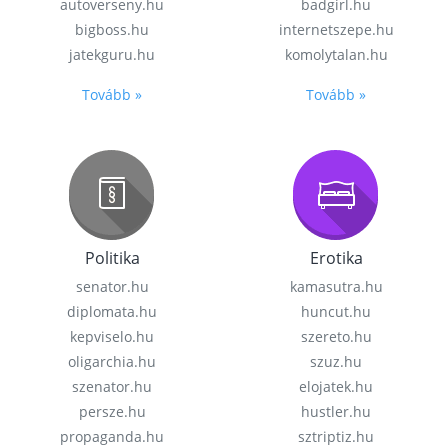
autoverseny.hu
badgirl.hu
bigboss.hu
internetszepe.hu
jatekguru.hu
komolytalan.hu
Tovább »
Tovább »
Politika
Erotika
senator.hu
kamasutra.hu
diplomata.hu
huncut.hu
kepviselo.hu
szereto.hu
oligarchia.hu
szuz.hu
szenator.hu
elojatek.hu
persze.hu
hustler.hu
propaganda.hu
sztriptiz.hu