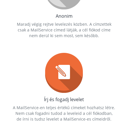
Anonim
Maradj végig rejtve levelezés közben. A címzettek
csak a MailService címed látják, a cél fiókod címe
nem derül ki sem most, sem később.
Írj és fogadj levelet
A MailService-en teljes értékű címeket hozhatsz létre.
Nem csak fogadni tudod a leveleid a cél fiókodban,
de írni is tudsz levelet a MailService-es címeidről.