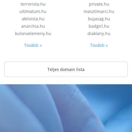
terrorista.hu
private.hu
ultimatum.hu
masztimarci.hu
aktivista.hu
bujasag.hu
anarchia.hu
badgirl.hu
kulonvelemeny.hu
diaklany.hu
Tovább »
Tovább »
Teljes domain lista