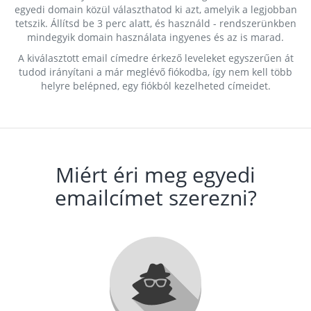
egyedi domain közül választhatod ki azt, amelyik a legjobban
tetszik. Állítsd be 3 perc alatt, és használd - rendszerünkben
mindegyik domain használata ingyenes és az is marad.
A kiválasztott email címedre érkező leveleket egyszerűen át
tudod irányítani a már meglévő fiókodba, így nem kell több
helyre belépned, egy fiókból kezelheted címeidet.
Miért éri meg egyedi
emailcímet szerezni?