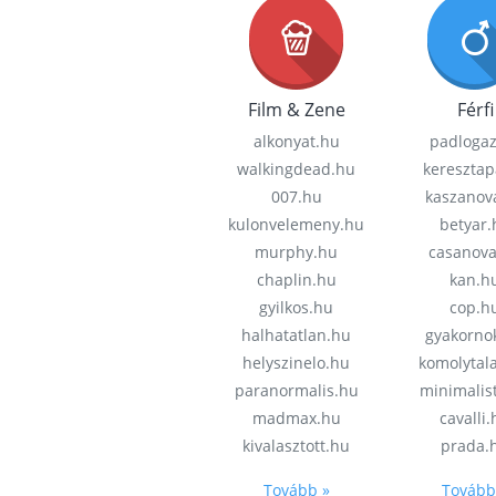
Film & Zene
Férfi
alkonyat.hu
padloga
walkingdead.hu
keresztap
007.hu
kaszanov
kulonvelemeny.hu
betyar.
murphy.hu
casanov
chaplin.hu
kan.h
gyilkos.hu
cop.h
halhatatlan.hu
gyakorno
helyszinelo.hu
komolytal
paranormalis.hu
minimalis
madmax.hu
cavalli
kivalasztott.hu
prada.
Tovább »
Tovább