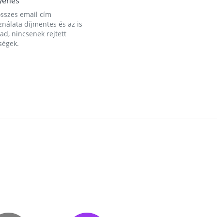
yenes
összes email cím
nálata díjmentes és az is
d, nincsenek rejtett
ségek.