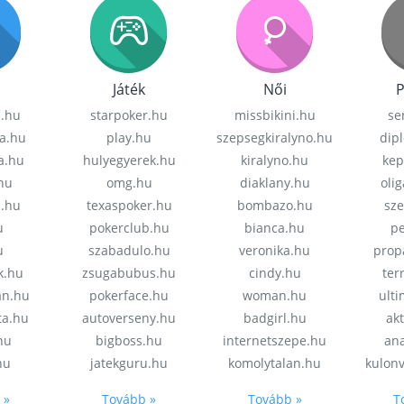
Játék
Női
P
z.hu
starpoker.hu
missbikini.hu
se
a.hu
play.hu
szepsegkiralyno.hu
dip
a.hu
hulyegyerek.hu
kiralyno.hu
kep
hu
omg.hu
diaklany.hu
oli
a.hu
texaspoker.hu
bombazo.hu
sz
u
pokerclub.hu
bianca.hu
pe
u
szabadulo.hu
veronika.hu
prop
k.hu
zsugabubus.hu
cindy.hu
ter
an.hu
pokerface.hu
woman.hu
ult
ta.hu
autoverseny.hu
badgirl.hu
akt
.hu
bigboss.hu
internetszepe.hu
an
hu
jatekguru.hu
komolytalan.hu
kulon
 »
Tovább »
Tovább »
T