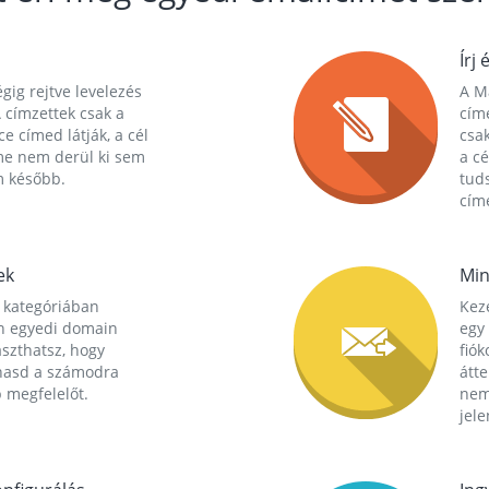
Írj 
gig rejtve levelezés
A Ma
 címzettek csak a
cím
ce címed látják, a cél
csak
me nem derül ki sem
a cé
m később.
tuds
címe
ek
Min
 kategóriában
Kez
n egyedi domain
egy 
aszthatsz, hogy
fió
hasd a számodra
átt
 megfelelőt.
nem
jele