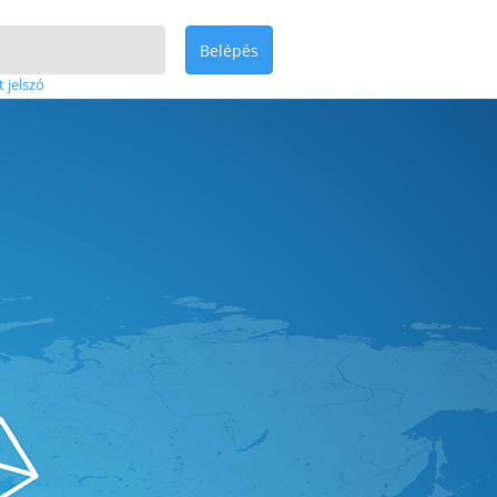
Belépés
t jelszó