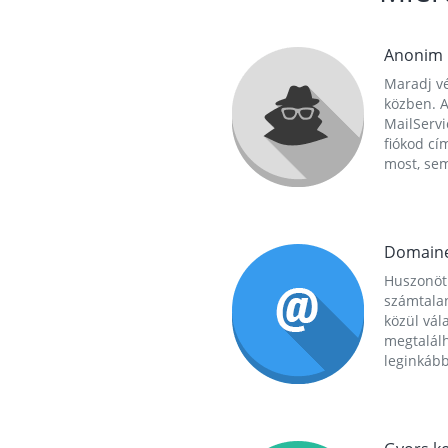
Anonim
Maradj vé
közben. A
MailServi
fiókod cí
most, se
Domain
Huszonöt
számtala
közül vál
megtalál
leginkább