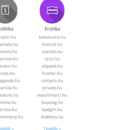
olitika
Erotika
nator.hu
kamasutra.hu
lomata.hu
huncut.hu
viselo.hu
szereto.hu
garchia.hu
szuz.hu
enator.hu
elojatek.hu
rsze.hu
hustler.hu
aganda.hu
sztriptiz.hu
rorista.hu
private.hu
imatum.hu
masztimarci.hu
ivista.hu
bujasag.hu
archia.hu
badgirl.hu
velemeny.hu
diaklany.hu
ovább »
Tovább »