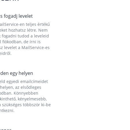
és fogadj levelet
ilService-en teljes értékű
eket hozhatsz létre. Nem
 fogadni tudod a leveleid
l fiókodban, de írni is
z levelet a MailService-es
idről.
den egy helyen
eld egyedi emailcímeidet
helyen, az elsődleges
kodban. Könnyebben
ekinthető, kényelmesebb,
 szükséges többször ki-be
ntkezni.