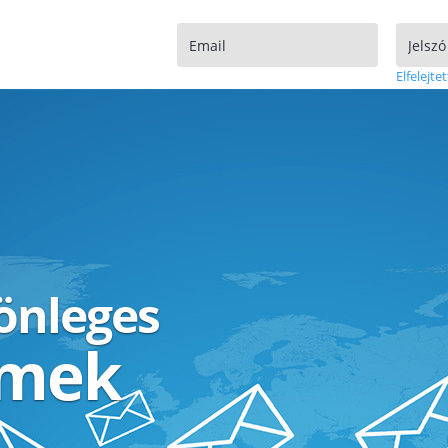
Elfelejtet
lönleges
ímek