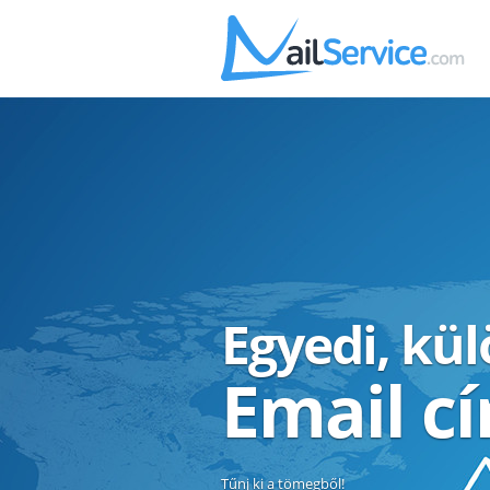
Egyedi, kü
Email c
Tűnj ki a tömegből!