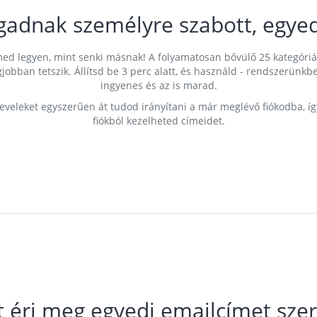
gadnak személyre szabott, egyed
címed legyen, mint senki másnak! A folyamatosan bővülő 25 kategóri
egjobban tetszik. Állítsd be 3 perc alatt, és használd - rendszerü
ingyenes és az is marad.
leveleket egyszerűen át tudod irányítani a már meglévő fiókodba, í
fiókból kezelheted címeidet.
t éri meg egyedi emailcímet szer