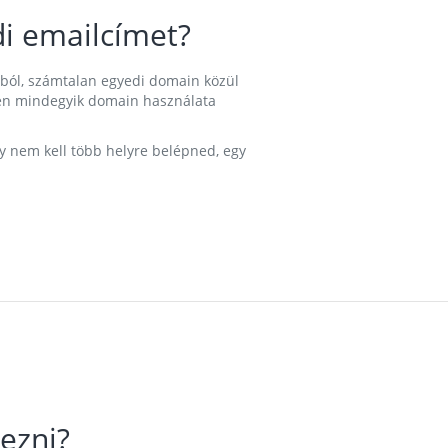
i emailcímet?
ából, számtalan egyedi domain közül
nkben mindegyik domain használata
gy nem kell több helyre belépned, egy
ezni?