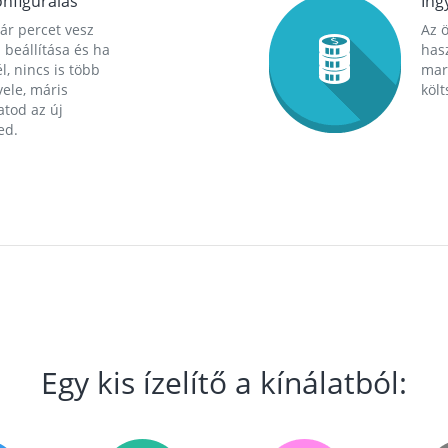
nfigurálás
Ing
ár percet vesz
Az 
 beállítása és ha
hasz
l, nincs is több
mara
ele, máris
költ
tod az új
ed.
Egy kis ízelítő a kínálatból: