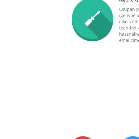
Gyors ko
Csupán p
igénybe a
elkészülté
teendőd v
használha
emailcím