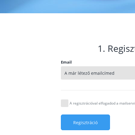
1. Regisz
Email
A regisztrációval elfogadod a mailser
Regisztráció