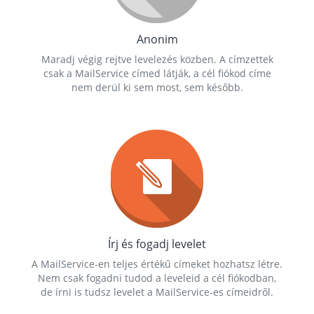
Anonim
Maradj végig rejtve levelezés közben. A címzettek
csak a MailService címed látják, a cél fiókod címe
nem derül ki sem most, sem később.
Írj és fogadj levelet
A MailService-en teljes értékű címeket hozhatsz létre.
Nem csak fogadni tudod a leveleid a cél fiókodban,
de írni is tudsz levelet a MailService-es címeidről.