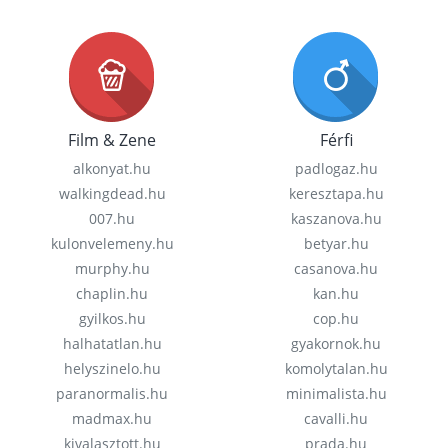
Film & Zene
Férfi
alkonyat.hu
padlogaz.hu
walkingdead.hu
keresztapa.hu
007.hu
kaszanova.hu
kulonvelemeny.hu
betyar.hu
murphy.hu
casanova.hu
chaplin.hu
kan.hu
gyilkos.hu
cop.hu
halhatatlan.hu
gyakornok.hu
helyszinelo.hu
komolytalan.hu
paranormalis.hu
minimalista.hu
madmax.hu
cavalli.hu
kivalasztott.hu
prada.hu