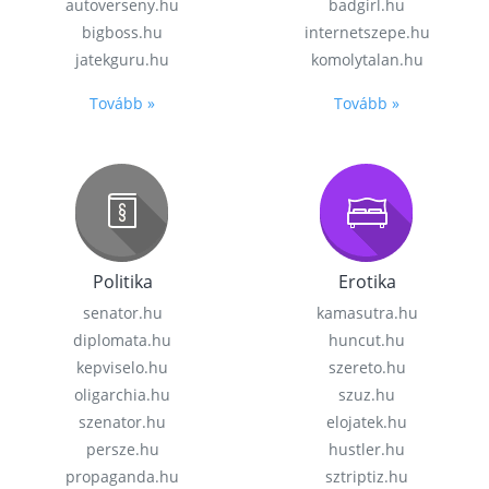
autoverseny.hu
badgirl.hu
bigboss.hu
internetszepe.hu
jatekguru.hu
komolytalan.hu
Tovább »
Tovább »
Politika
Erotika
senator.hu
kamasutra.hu
diplomata.hu
huncut.hu
kepviselo.hu
szereto.hu
oligarchia.hu
szuz.hu
szenator.hu
elojatek.hu
persze.hu
hustler.hu
propaganda.hu
sztriptiz.hu