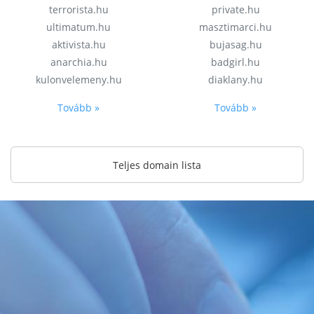
terrorista.hu
private.hu
ultimatum.hu
masztimarci.hu
aktivista.hu
bujasag.hu
anarchia.hu
badgirl.hu
kulonvelemeny.hu
diaklany.hu
Tovább »
Tovább »
Teljes domain lista