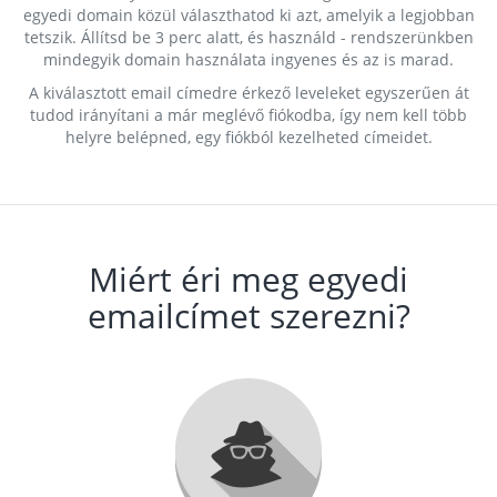
egyedi domain közül választhatod ki azt, amelyik a legjobban
tetszik. Állítsd be 3 perc alatt, és használd - rendszerünkben
mindegyik domain használata ingyenes és az is marad.
A kiválasztott email címedre érkező leveleket egyszerűen át
tudod irányítani a már meglévő fiókodba, így nem kell több
helyre belépned, egy fiókból kezelheted címeidet.
Miért éri meg egyedi
emailcímet szerezni?