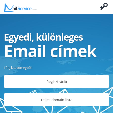
Egyedi, különleges
Email címek
Tűnj ki a tömegből!
Regisztráció
Teljes domain lista