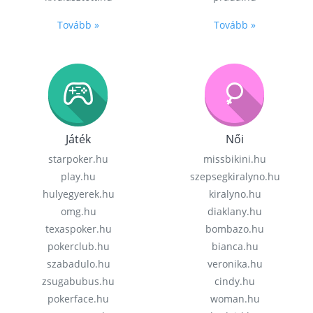
Tovább »
Tovább »
Játék
Női
starpoker.hu
missbikini.hu
play.hu
szepsegkiralyno.hu
hulyegyerek.hu
kiralyno.hu
omg.hu
diaklany.hu
texaspoker.hu
bombazo.hu
pokerclub.hu
bianca.hu
szabadulo.hu
veronika.hu
zsugabubus.hu
cindy.hu
pokerface.hu
woman.hu