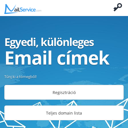
Egyedi, különleges
Email címek
Tűnj ki a tömegből!
Regisztráció
Teljes domain lista