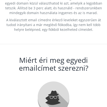
egyedi domain közül választhatod ki azt, amelyik a legjobban
tetszik. Állítsd be 3 perc alatt, és használd - rendszerünkben
mindegyik domain használata ingyenes és az is marad.
A kiválasztott email címedre érkező leveleket egyszerűen át
tudod irányítani a már meglévő fiókodba, így nem kell több
helyre belépned, egy fiókból kezelheted címeidet.
Miért éri meg egyedi
emailcímet szerezni?