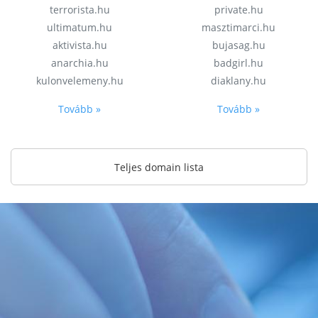
terrorista.hu
private.hu
ultimatum.hu
masztimarci.hu
aktivista.hu
bujasag.hu
anarchia.hu
badgirl.hu
kulonvelemeny.hu
diaklany.hu
Tovább »
Tovább »
Teljes domain lista