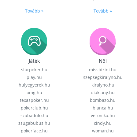
Tovább »
Tovább »
Játék
Női
starpoker.hu
missbikini.hu
play.hu
szepsegkiralyno.hu
hulyegyerek.hu
kiralyno.hu
omg.hu
diaklany.hu
texaspoker.hu
bombazo.hu
pokerclub.hu
bianca.hu
szabadulo.hu
veronika.hu
zsugabubus.hu
cindy.hu
pokerface.hu
woman.hu