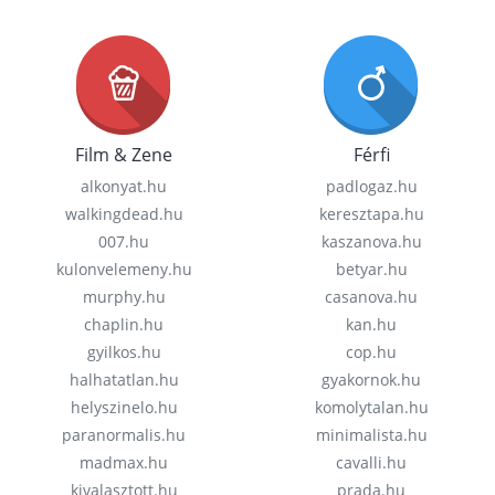
Film & Zene
Férfi
alkonyat.hu
padlogaz.hu
walkingdead.hu
keresztapa.hu
007.hu
kaszanova.hu
kulonvelemeny.hu
betyar.hu
murphy.hu
casanova.hu
chaplin.hu
kan.hu
gyilkos.hu
cop.hu
halhatatlan.hu
gyakornok.hu
helyszinelo.hu
komolytalan.hu
paranormalis.hu
minimalista.hu
madmax.hu
cavalli.hu
kivalasztott.hu
prada.hu