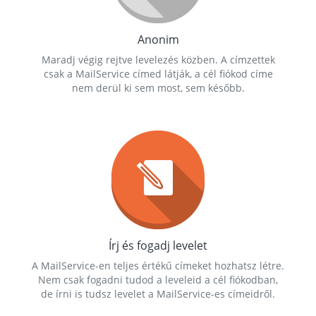
Anonim
Maradj végig rejtve levelezés közben. A címzettek
csak a MailService címed látják, a cél fiókod címe
nem derül ki sem most, sem később.
Írj és fogadj levelet
A MailService-en teljes értékű címeket hozhatsz létre.
Nem csak fogadni tudod a leveleid a cél fiókodban,
de írni is tudsz levelet a MailService-es címeidről.