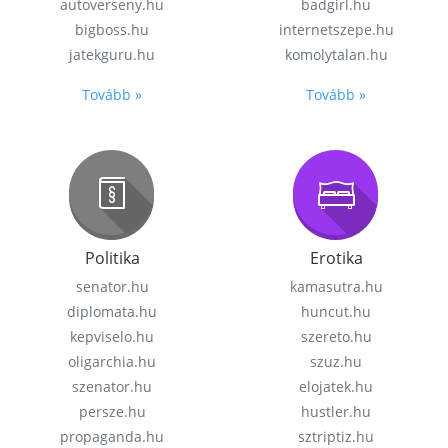
autoverseny.hu
badgirl.hu
bigboss.hu
internetszepe.hu
jatekguru.hu
komolytalan.hu
Tovább »
Tovább »
Politika
Erotika
senator.hu
kamasutra.hu
diplomata.hu
huncut.hu
kepviselo.hu
szereto.hu
oligarchia.hu
szuz.hu
szenator.hu
elojatek.hu
persze.hu
hustler.hu
propaganda.hu
sztriptiz.hu