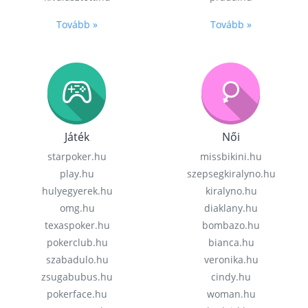
Tovább »
Tovább »
Játék
Női
starpoker.hu
missbikini.hu
play.hu
szepsegkiralyno.hu
hulyegyerek.hu
kiralyno.hu
omg.hu
diaklany.hu
texaspoker.hu
bombazo.hu
pokerclub.hu
bianca.hu
szabadulo.hu
veronika.hu
zsugabubus.hu
cindy.hu
pokerface.hu
woman.hu