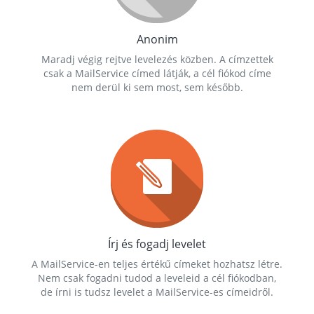
Anonim
Maradj végig rejtve levelezés közben. A címzettek
csak a MailService címed látják, a cél fiókod címe
nem derül ki sem most, sem később.
Írj és fogadj levelet
A MailService-en teljes értékű címeket hozhatsz létre.
Nem csak fogadni tudod a leveleid a cél fiókodban,
de írni is tudsz levelet a MailService-es címeidről.