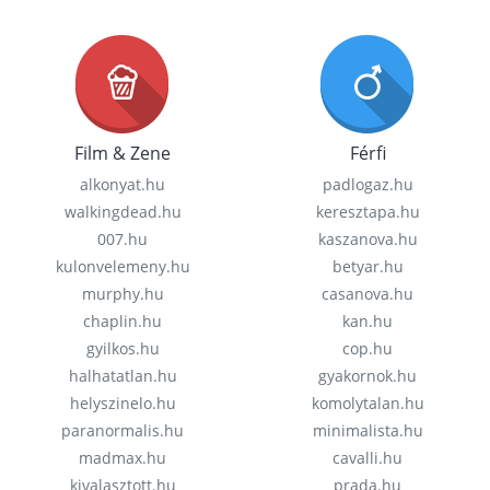
Film & Zene
Férfi
alkonyat.hu
padlogaz.hu
walkingdead.hu
keresztapa.hu
007.hu
kaszanova.hu
kulonvelemeny.hu
betyar.hu
murphy.hu
casanova.hu
chaplin.hu
kan.hu
gyilkos.hu
cop.hu
halhatatlan.hu
gyakornok.hu
helyszinelo.hu
komolytalan.hu
paranormalis.hu
minimalista.hu
madmax.hu
cavalli.hu
kivalasztott.hu
prada.hu