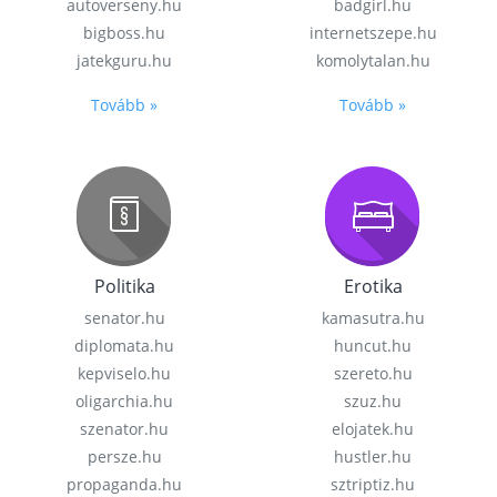
autoverseny.hu
badgirl.hu
bigboss.hu
internetszepe.hu
jatekguru.hu
komolytalan.hu
Tovább »
Tovább »
Politika
Erotika
senator.hu
kamasutra.hu
diplomata.hu
huncut.hu
kepviselo.hu
szereto.hu
oligarchia.hu
szuz.hu
szenator.hu
elojatek.hu
persze.hu
hustler.hu
propaganda.hu
sztriptiz.hu