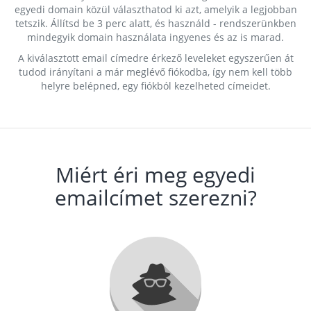
egyedi domain közül választhatod ki azt, amelyik a legjobban
tetszik. Állítsd be 3 perc alatt, és használd - rendszerünkben
mindegyik domain használata ingyenes és az is marad.
A kiválasztott email címedre érkező leveleket egyszerűen át
tudod irányítani a már meglévő fiókodba, így nem kell több
helyre belépned, egy fiókból kezelheted címeidet.
Miért éri meg egyedi
emailcímet szerezni?