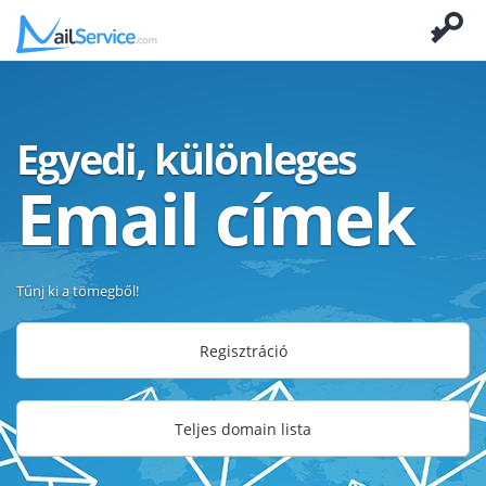
Egyedi, különleges
Email címek
Tűnj ki a tömegből!
Regisztráció
Teljes domain lista