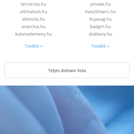
terrorista.hu
private.hu
ultimatum.hu
masztimarci.hu
aktivista.hu
bujasag.hu
anarchia.hu
badgirl.hu
kulonvelemeny.hu
diaklany.hu
Tovább »
Tovább »
Teljes domain lista