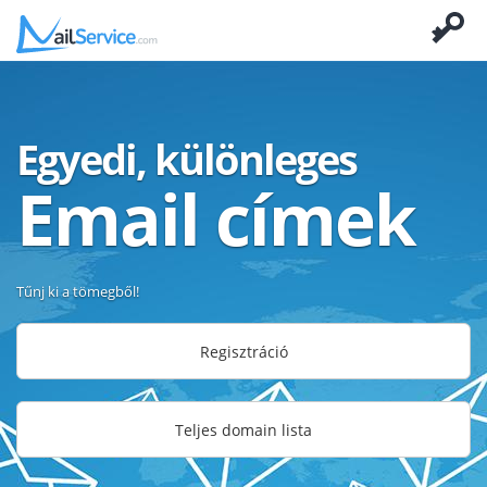
Egyedi, különleges
Email címek
Tűnj ki a tömegből!
Regisztráció
Teljes domain lista