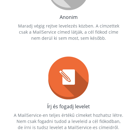
Anonim
Maradj végig rejtve levelezés közben. A címzettek
csak a MailService címed látják, a cél fiókod címe
nem derül ki sem most, sem később.
Írj és fogadj levelet
A MailService-en teljes értékű címeket hozhatsz létre.
Nem csak fogadni tudod a leveleid a cél fiókodban,
de írni is tudsz levelet a MailService-es címeidről.