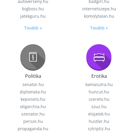
autoverseny.hu
badgirl.hu
bigboss.hu
internetszepe.hu
jatekguru.hu
komolytalan.hu
Tovább »
Tovább »
Politika
Erotika
senator.hu
kamasutra.hu
diplomata.hu
huncut.hu
kepviselo.hu
szereto.hu
oligarchia.hu
szuz.hu
szenator.hu
elojatek.hu
persze.hu
hustler.hu
propaganda.hu
sztriptiz.hu