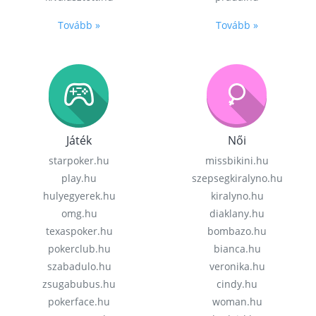
Tovább »
Tovább »
Játék
Női
starpoker.hu
missbikini.hu
play.hu
szepsegkiralyno.hu
hulyegyerek.hu
kiralyno.hu
omg.hu
diaklany.hu
texaspoker.hu
bombazo.hu
pokerclub.hu
bianca.hu
szabadulo.hu
veronika.hu
zsugabubus.hu
cindy.hu
pokerface.hu
woman.hu