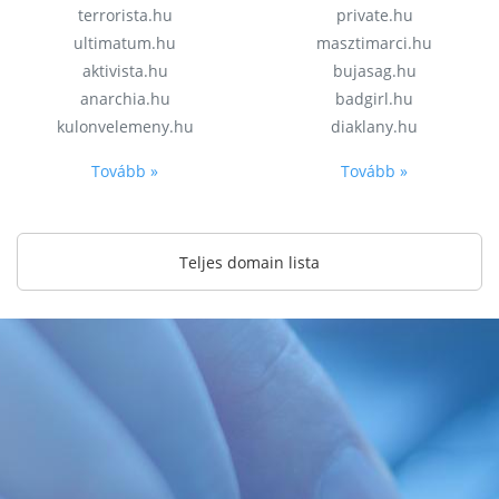
terrorista.hu
private.hu
ultimatum.hu
masztimarci.hu
aktivista.hu
bujasag.hu
anarchia.hu
badgirl.hu
kulonvelemeny.hu
diaklany.hu
Tovább »
Tovább »
Teljes domain lista