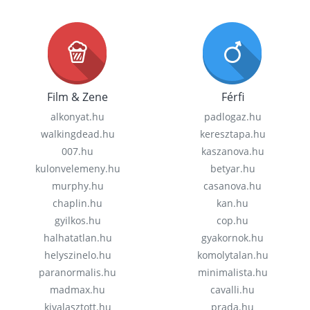
Film & Zene
Férfi
alkonyat.hu
padlogaz.hu
walkingdead.hu
keresztapa.hu
007.hu
kaszanova.hu
kulonvelemeny.hu
betyar.hu
murphy.hu
casanova.hu
chaplin.hu
kan.hu
gyilkos.hu
cop.hu
halhatatlan.hu
gyakornok.hu
helyszinelo.hu
komolytalan.hu
paranormalis.hu
minimalista.hu
madmax.hu
cavalli.hu
kivalasztott.hu
prada.hu