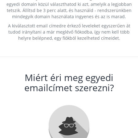
egyedi domain közül választhatod ki azt, amelyik a legjobban
tetszik. Állítsd be 3 perc alatt, és használd - rendszerünkben
mindegyik domain használata ingyenes és az is marad.
A kiválasztott email címedre érkező leveleket egyszerűen át
tudod irányítani a már meglévő fiókodba, így nem kell több
helyre belépned, egy fiókból kezelheted címeidet.
Miért éri meg egyedi
emailcímet szerezni?