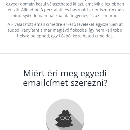
egyedi domain közül választhatod ki azt, amelyik a legjobban
tetszik. Állítsd be 3 perc alatt, és használd - rendszerünkben
mindegyik domain használata ingyenes és az is marad.
A kiválasztott email címedre érkező leveleket egyszerűen át
tudod irányítani a már meglévő fiókodba, így nem kell több
helyre belépned, egy fiókból kezelheted címeidet.
Miért éri meg egyedi
emailcímet szerezni?