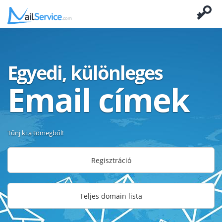
Egyedi, különleges
Email címek
Tűnj ki a tömegből!
Regisztráció
Teljes domain lista