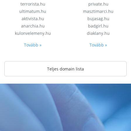
terrorista.hu
private.hu
ultimatum.hu
masztimarci.hu
aktivista.hu
bujasag.hu
anarchia.hu
badgirl.hu
kulonvelemeny.hu
diaklany.hu
Tovább »
Tovább »
Teljes domain lista