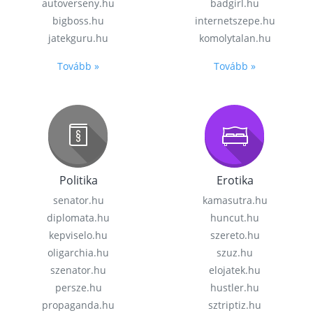
autoverseny.hu
badgirl.hu
bigboss.hu
internetszepe.hu
jatekguru.hu
komolytalan.hu
Tovább »
Tovább »
Politika
Erotika
senator.hu
kamasutra.hu
diplomata.hu
huncut.hu
kepviselo.hu
szereto.hu
oligarchia.hu
szuz.hu
szenator.hu
elojatek.hu
persze.hu
hustler.hu
propaganda.hu
sztriptiz.hu