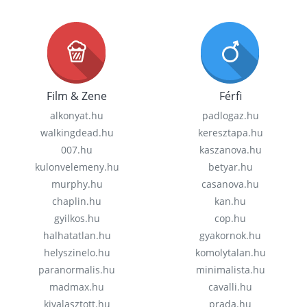
Film & Zene
Férfi
alkonyat.hu
padlogaz.hu
walkingdead.hu
keresztapa.hu
007.hu
kaszanova.hu
kulonvelemeny.hu
betyar.hu
murphy.hu
casanova.hu
chaplin.hu
kan.hu
gyilkos.hu
cop.hu
halhatatlan.hu
gyakornok.hu
helyszinelo.hu
komolytalan.hu
paranormalis.hu
minimalista.hu
madmax.hu
cavalli.hu
kivalasztott.hu
prada.hu