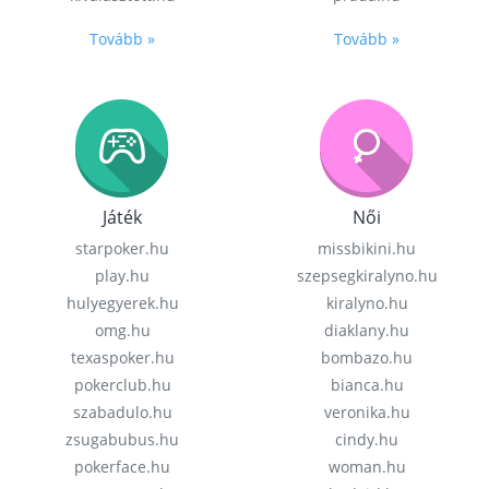
Tovább »
Tovább »
Játék
Női
starpoker.hu
missbikini.hu
play.hu
szepsegkiralyno.hu
hulyegyerek.hu
kiralyno.hu
omg.hu
diaklany.hu
texaspoker.hu
bombazo.hu
pokerclub.hu
bianca.hu
szabadulo.hu
veronika.hu
zsugabubus.hu
cindy.hu
pokerface.hu
woman.hu