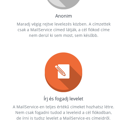
Anonim
Maradj végig rejtve levelezés közben. A címzettek
csak a MailService címed látják, a cél fiókod címe
nem derül ki sem most, sem később.
Írj és fogadj levelet
A MailService-en teljes értékű címeket hozhatsz létre.
Nem csak fogadni tudod a leveleid a cél fiókodban,
de írni is tudsz levelet a MailService-es címeidről.