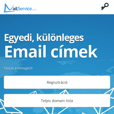
Egyedi, különleges
Email címek
Tűnj ki a tömegből!
Regisztráció
Teljes domain lista