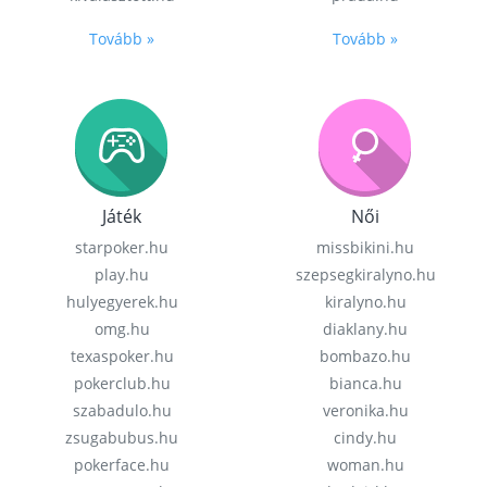
Tovább »
Tovább »
Játék
Női
starpoker.hu
missbikini.hu
play.hu
szepsegkiralyno.hu
hulyegyerek.hu
kiralyno.hu
omg.hu
diaklany.hu
texaspoker.hu
bombazo.hu
pokerclub.hu
bianca.hu
szabadulo.hu
veronika.hu
zsugabubus.hu
cindy.hu
pokerface.hu
woman.hu