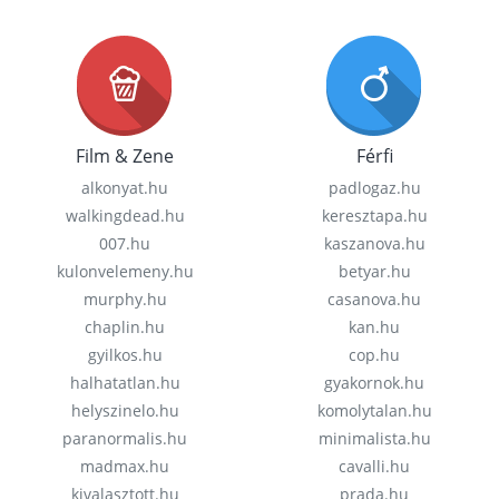
Film & Zene
Férfi
alkonyat.hu
padlogaz.hu
walkingdead.hu
keresztapa.hu
007.hu
kaszanova.hu
kulonvelemeny.hu
betyar.hu
murphy.hu
casanova.hu
chaplin.hu
kan.hu
gyilkos.hu
cop.hu
halhatatlan.hu
gyakornok.hu
helyszinelo.hu
komolytalan.hu
paranormalis.hu
minimalista.hu
madmax.hu
cavalli.hu
kivalasztott.hu
prada.hu