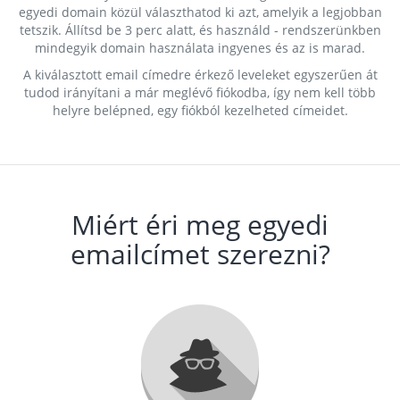
egyedi domain közül választhatod ki azt, amelyik a legjobban
tetszik. Állítsd be 3 perc alatt, és használd - rendszerünkben
mindegyik domain használata ingyenes és az is marad.
A kiválasztott email címedre érkező leveleket egyszerűen át
tudod irányítani a már meglévő fiókodba, így nem kell több
helyre belépned, egy fiókból kezelheted címeidet.
Miért éri meg egyedi
emailcímet szerezni?