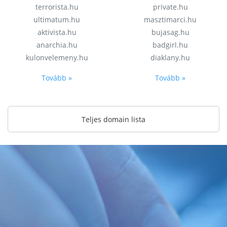
terrorista.hu
private.hu
ultimatum.hu
masztimarci.hu
aktivista.hu
bujasag.hu
anarchia.hu
badgirl.hu
kulonvelemeny.hu
diaklany.hu
Tovább »
Tovább »
Teljes domain lista