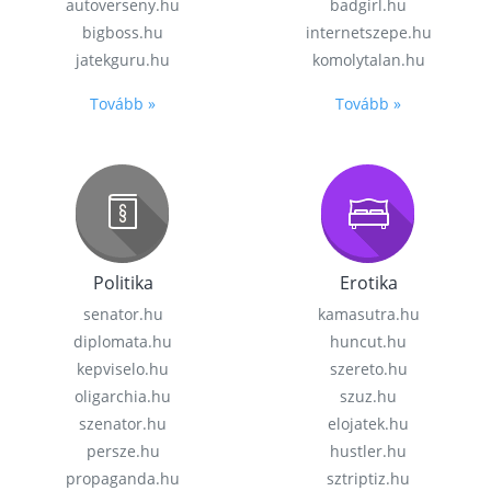
autoverseny.hu
badgirl.hu
bigboss.hu
internetszepe.hu
jatekguru.hu
komolytalan.hu
Tovább »
Tovább »
Politika
Erotika
senator.hu
kamasutra.hu
diplomata.hu
huncut.hu
kepviselo.hu
szereto.hu
oligarchia.hu
szuz.hu
szenator.hu
elojatek.hu
persze.hu
hustler.hu
propaganda.hu
sztriptiz.hu