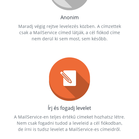
Anonim
Maradj végig rejtve levelezés közben. A címzettek
csak a MailService címed látják, a cél fiókod címe
nem derül ki sem most, sem később.
Írj és fogadj levelet
A MailService-en teljes értékű címeket hozhatsz létre.
Nem csak fogadni tudod a leveleid a cél fiókodban,
de írni is tudsz levelet a MailService-es címeidről.