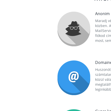
Anonim
Maradj vé
közben. A
MailServi
fiókod cí
most, se
Domain
Huszonöt
számtala
közül vál
megtalál
leginkább