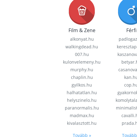
Film & Zene
Férfi
alkonyat.hu
padloga
walkingdead.hu
keresztap
007.hu
kaszanov
kulonvelemeny.hu
betyar.
murphy.hu
casanov
chaplin.hu
kan.h
gyilkos.hu
cop.h
halhatatlan.hu
gyakorno
helyszinelo.hu
komolytal
paranormalis.hu
minimalis
madmax.hu
cavalli
kivalasztott.hu
prada.
Tovább »
Tovább