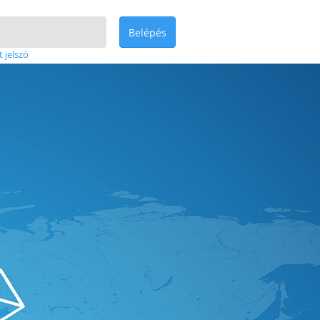
Belépés
t jelszó