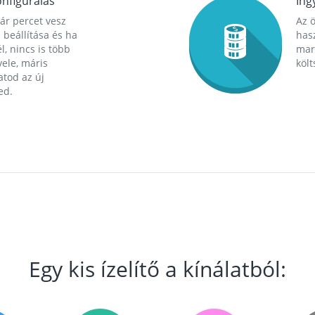
nfigurálás
Ing
ár percet vesz
Az 
 beállítása és ha
hasz
l, nincs is több
mara
ele, máris
költ
tod az új
ed.
Egy kis ízelítő a kínálatból: