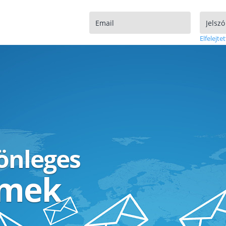
Elfelejtet
lönleges
ímek