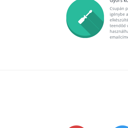
Gyors ko
Csupán p
igénybe a
elkészülté
teendőd v
használha
emailcím