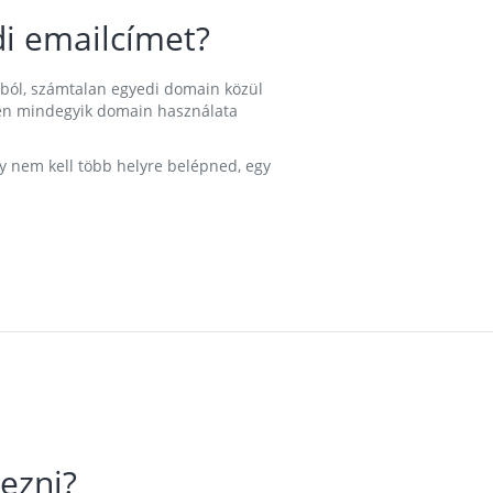
i emailcímet?
ából, számtalan egyedi domain közül
nkben mindegyik domain használata
gy nem kell több helyre belépned, egy
ezni?