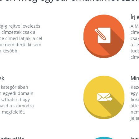
Írj 
gig rejtve levelezés
A Ma
 címzettek csak a
cím
ce címed látják, a cél
csak
me nem derül ki sem
a cé
m később.
tuds
címe
ek
Min
 kategóriában
Kez
n egyedi domain
egy 
aszthatsz, hogy
fió
hasd a számodra
átt
 megfelelőt.
nem
jele