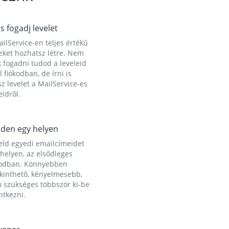
és fogadj levelet
ilService-en teljes értékű
eket hozhatsz létre. Nem
 fogadni tudod a leveleid
l fiókodban, de írni is
z levelet a MailService-es
idről.
den egy helyen
eld egyedi emailcímeidet
helyen, az elsődleges
kodban. Könnyebben
ekinthető, kényelmesebb,
 szükséges többször ki-be
ntkezni.