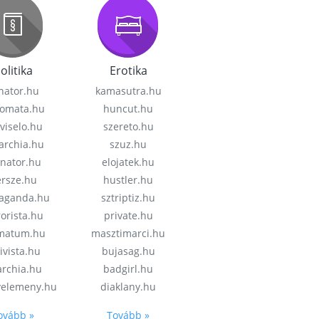
olitika
Erotika
nator.hu
kamasutra.hu
lomata.hu
huncut.hu
viselo.hu
szereto.hu
garchia.hu
szuz.hu
enator.hu
elojatek.hu
rsze.hu
hustler.hu
aganda.hu
sztriptiz.hu
rorista.hu
private.hu
imatum.hu
masztimarci.hu
ivista.hu
bujasag.hu
archia.hu
badgirl.hu
velemeny.hu
diaklany.hu
ovább »
Tovább »