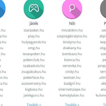
Játék
Női
P
z.hu
starpoker.hu
missbikini.hu
se
a.hu
play.hu
szepsegkiralyno.hu
dip
a.hu
hulyegyerek.hu
kiralyno.hu
kep
hu
omg.hu
diaklany.hu
oli
a.hu
texaspoker.hu
bombazo.hu
sz
u
pokerclub.hu
bianca.hu
pe
u
szabadulo.hu
veronika.hu
prop
k.hu
zsugabubus.hu
cindy.hu
ter
an.hu
pokerface.hu
woman.hu
ult
ta.hu
autoverseny.hu
badgirl.hu
akt
.hu
bigboss.hu
internetszepe.hu
an
hu
jatekguru.hu
komolytalan.hu
kulon
 »
Tovább »
Tovább »
T