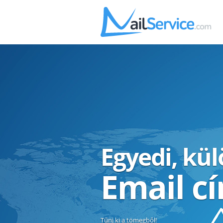
Egyedi, kü
Email c
Tűnj ki a tömegből!