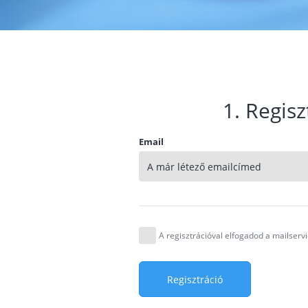
1. Regisz
Email
A regisztrációval elfogadod a mailser
Regisztráció