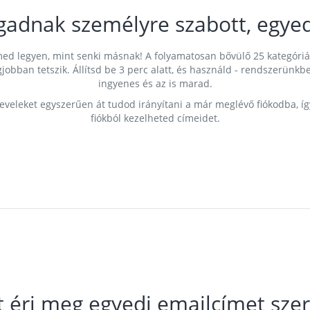
gadnak személyre szabott, egyed
címed legyen, mint senki másnak! A folyamatosan bővülő 25 kategóri
egjobban tetszik. Állítsd be 3 perc alatt, és használd - rendszerü
ingyenes és az is marad.
leveleket egyszerűen át tudod irányítani a már meglévő fiókodba, í
fiókból kezelheted címeidet.
t éri meg egyedi emailcímet szer