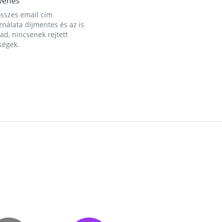
yenes
összes email cím
nálata díjmentes és az is
d, nincsenek rejtett
ségek.