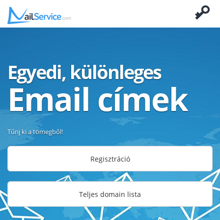
Egyedi, különleges
Email címek
Tűnj ki a tömegből!
Regisztráció
Teljes domain lista