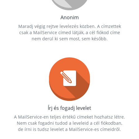
Anonim
Maradj végig rejtve levelezés közben. A címzettek
csak a MailService címed látják, a cél fiókod címe
nem derül ki sem most, sem később.
Írj és fogadj levelet
A MailService-en teljes értékű címeket hozhatsz létre.
Nem csak fogadni tudod a leveleid a cél fiókodban,
de írni is tudsz levelet a MailService-es címeidről.