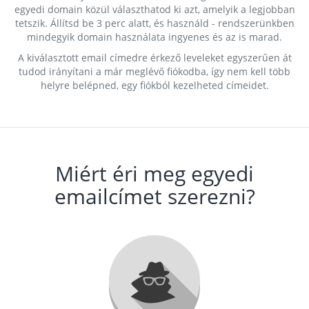
egyedi domain közül választhatod ki azt, amelyik a legjobban
tetszik. Állítsd be 3 perc alatt, és használd - rendszerünkben
mindegyik domain használata ingyenes és az is marad.
A kiválasztott email címedre érkező leveleket egyszerűen át
tudod irányítani a már meglévő fiókodba, így nem kell több
helyre belépned, egy fiókból kezelheted címeidet.
Miért éri meg egyedi
emailcímet szerezni?