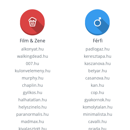
Film & Zene
Férfi
alkonyat.hu
padlogaz.hu
walkingdead.hu
keresztapa.hu
007.hu
kaszanova.hu
kulonvelemeny.hu
betyar.hu
murphy.hu
casanova.hu
chaplin.hu
kan.hu
gyilkos.hu
cop.hu
halhatatlan.hu
gyakornok.hu
helyszinelo.hu
komolytalan.hu
paranormalis.hu
minimalista.hu
madmax.hu
cavalli.hu
kivalasztott.hu
prada.hu