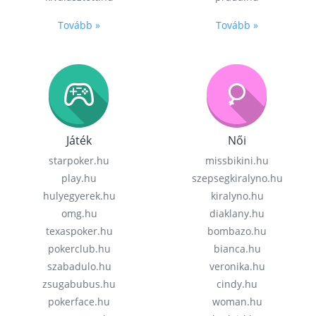
Tovább »
Tovább »
Játék
Női
starpoker.hu
missbikini.hu
play.hu
szepsegkiralyno.hu
hulyegyerek.hu
kiralyno.hu
omg.hu
diaklany.hu
texaspoker.hu
bombazo.hu
pokerclub.hu
bianca.hu
szabadulo.hu
veronika.hu
zsugabubus.hu
cindy.hu
pokerface.hu
woman.hu