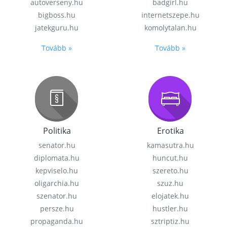
autoverseny.hu
badgirl.hu
bigboss.hu
internetszepe.hu
jatekguru.hu
komolytalan.hu
Tovább »
Tovább »
Politika
Erotika
senator.hu
kamasutra.hu
diplomata.hu
huncut.hu
kepviselo.hu
szereto.hu
oligarchia.hu
szuz.hu
szenator.hu
elojatek.hu
persze.hu
hustler.hu
propaganda.hu
sztriptiz.hu