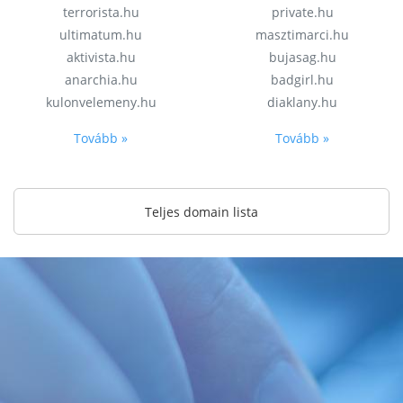
terrorista.hu
private.hu
ultimatum.hu
masztimarci.hu
aktivista.hu
bujasag.hu
anarchia.hu
badgirl.hu
kulonvelemeny.hu
diaklany.hu
Tovább »
Tovább »
Teljes domain lista