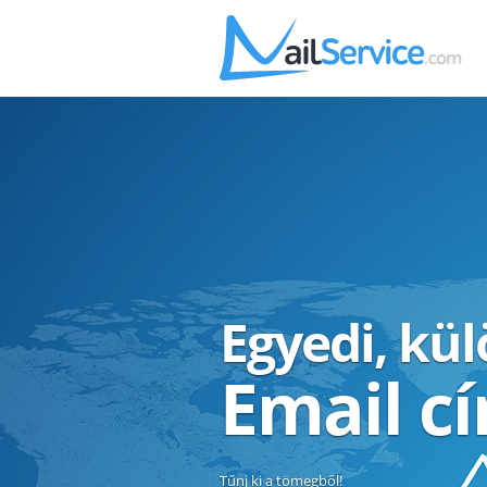
Egyedi, kü
Email c
Tűnj ki a tömegből!