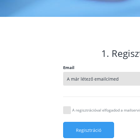
1. Regisz
Email
A regisztrációval elfogadod a mailser
Regisztráció