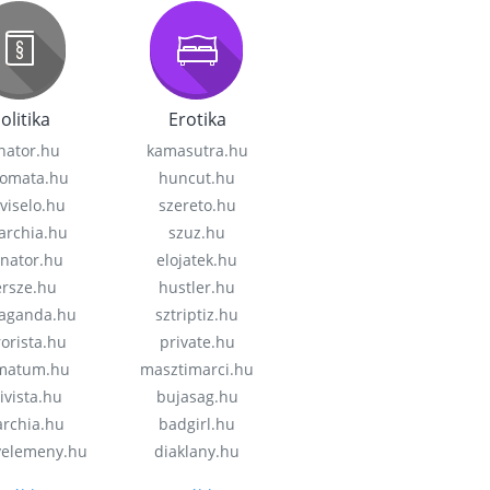
olitika
Erotika
nator.hu
kamasutra.hu
lomata.hu
huncut.hu
viselo.hu
szereto.hu
garchia.hu
szuz.hu
enator.hu
elojatek.hu
rsze.hu
hustler.hu
aganda.hu
sztriptiz.hu
rorista.hu
private.hu
imatum.hu
masztimarci.hu
ivista.hu
bujasag.hu
archia.hu
badgirl.hu
velemeny.hu
diaklany.hu