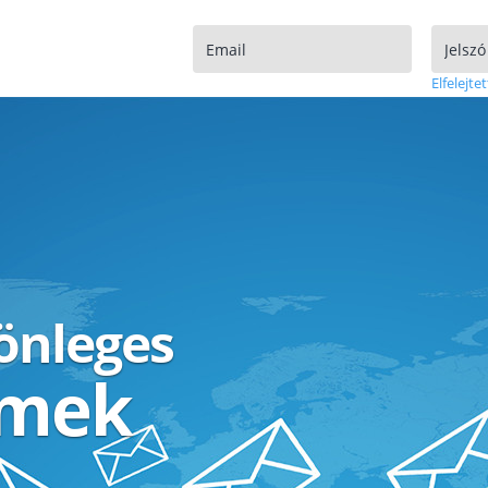
Elfelejtet
lönleges
ímek