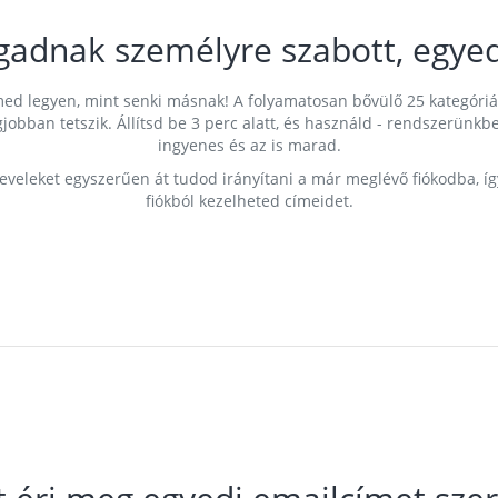
gadnak személyre szabott, egyed
címed legyen, mint senki másnak! A folyamatosan bővülő 25 kategóri
egjobban tetszik. Állítsd be 3 perc alatt, és használd - rendszerü
ingyenes és az is marad.
leveleket egyszerűen át tudod irányítani a már meglévő fiókodba, í
fiókból kezelheted címeidet.