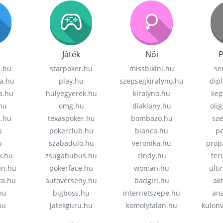
Játék
Női
P
z.hu
starpoker.hu
missbikini.hu
se
a.hu
play.hu
szepsegkiralyno.hu
dip
a.hu
hulyegyerek.hu
kiralyno.hu
kep
hu
omg.hu
diaklany.hu
oli
a.hu
texaspoker.hu
bombazo.hu
sz
u
pokerclub.hu
bianca.hu
pe
u
szabadulo.hu
veronika.hu
prop
k.hu
zsugabubus.hu
cindy.hu
ter
an.hu
pokerface.hu
woman.hu
ult
ta.hu
autoverseny.hu
badgirl.hu
akt
.hu
bigboss.hu
internetszepe.hu
an
hu
jatekguru.hu
komolytalan.hu
kulon