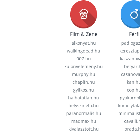
Film & Zene
Férfi
alkonyat.hu
padloga
walkingdead.hu
keresztap
007.hu
kaszanov
kulonvelemeny.hu
betyar.
murphy.hu
casanov
chaplin.hu
kan.h
gyilkos.hu
cop.h
halhatatlan.hu
gyakorno
helyszinelo.hu
komolytal
paranormalis.hu
minimalis
madmax.hu
cavalli
kivalasztott.hu
prada.