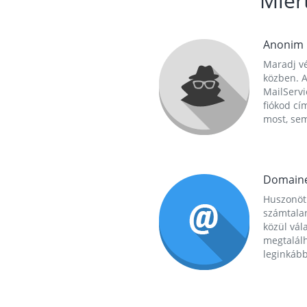
Miér
Anonim
Maradj vé
közben. A
MailServi
fiókod cí
most, se
Domain
Huszonöt
számtala
közül vál
megtalál
leginkább