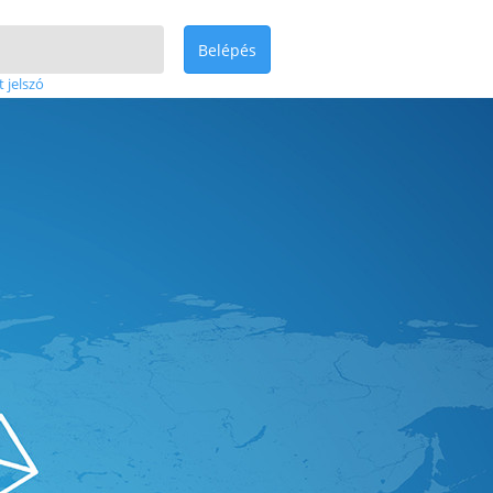
Belépés
t jelszó