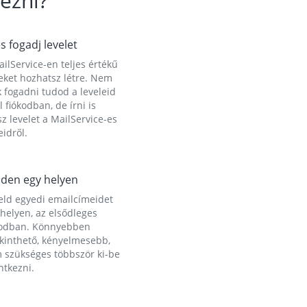
ezni?
és fogadj levelet
ilService-en teljes értékű
eket hozhatsz létre. Nem
 fogadni tudod a leveleid
l fiókodban, de írni is
z levelet a MailService-es
idről.
den egy helyen
eld egyedi emailcímeidet
helyen, az elsődleges
kodban. Könnyebben
ekinthető, kényelmesebb,
 szükséges többször ki-be
ntkezni.