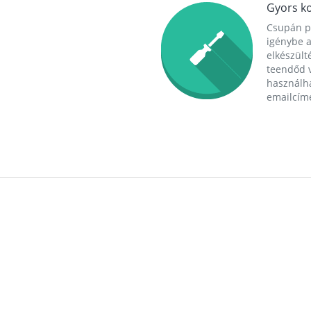
Gyors ko
Csupán p
igénybe a
elkészülté
teendőd v
használha
emailcím