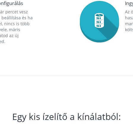
nfigurálás
Ing
ár percet vesz
Az 
 beállítása és ha
hasz
l, nincs is több
mara
ele, máris
költ
tod az új
ed.
Egy kis ízelítő a kínálatból: