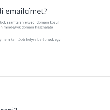
i emailcímet?
ából, számtalan egyedi domain közül
nkben mindegyik domain használata
gy nem kell több helyre belépned, egy