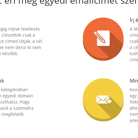
t éri meg egyedi emailcímet szer
Írj 
gig rejtve levelezés
A Ma
 címzettek csak a
cím
ce címed látják, a cél
csak
me nem derül ki sem
a cé
m később.
tuds
címe
ek
Min
 kategóriában
Kez
n egyedi domain
egy 
aszthatsz, hogy
fió
hasd a számodra
átt
 megfelelőt.
nem
jele