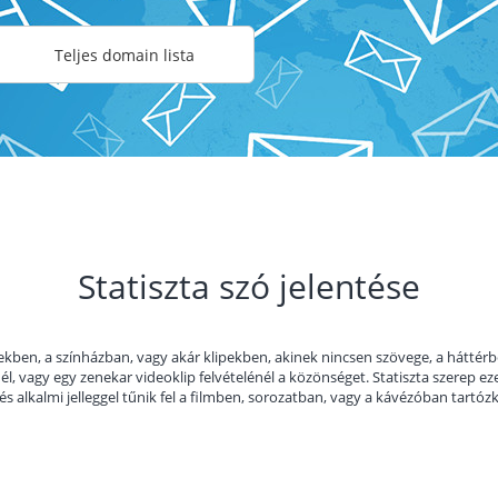
Teljes domain lista
Statiszta szó jelentése
ekben, a színházban, vagy akár klipekben, akinek nincsen szövege, a háttérben
l, vagy egy zenekar videoklip felvételénél a közönséget. Statiszta szerep eze
s alkalmi jelleggel tűnik fel a filmben, sorozatban, vagy a kávézóban tartó