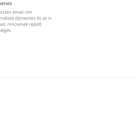
yenes
összes email cím
nálata díjmentes és az is
d, nincsenek rejtett
ségek.