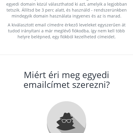
egyedi domain közül választhatod ki azt, amelyik a legjobban
tetszik. Állítsd be 3 perc alatt, és használd - rendszerünkben
mindegyik domain használata ingyenes és az is marad.
A kiválasztott email címedre érkező leveleket egyszerűen át
tudod irányítani a már meglévő fiókodba, így nem kell több
helyre belépned, egy fiókból kezelheted címeidet.
Miért éri meg egyedi
emailcímet szerezni?