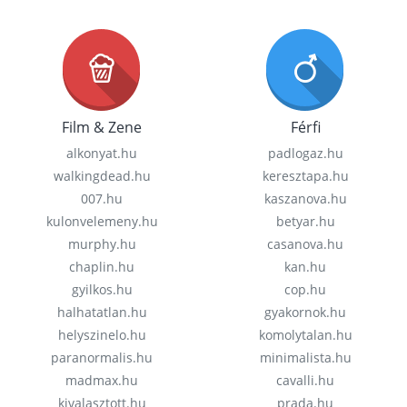
Film & Zene
Férfi
alkonyat.hu
padlogaz.hu
walkingdead.hu
keresztapa.hu
007.hu
kaszanova.hu
kulonvelemeny.hu
betyar.hu
murphy.hu
casanova.hu
chaplin.hu
kan.hu
gyilkos.hu
cop.hu
halhatatlan.hu
gyakornok.hu
helyszinelo.hu
komolytalan.hu
paranormalis.hu
minimalista.hu
madmax.hu
cavalli.hu
kivalasztott.hu
prada.hu