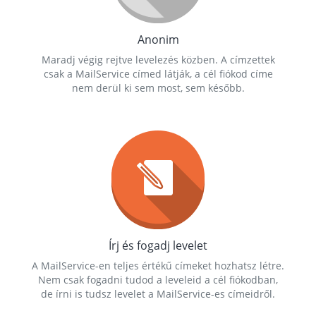
Anonim
Maradj végig rejtve levelezés közben. A címzettek
csak a MailService címed látják, a cél fiókod címe
nem derül ki sem most, sem később.
Írj és fogadj levelet
A MailService-en teljes értékű címeket hozhatsz létre.
Nem csak fogadni tudod a leveleid a cél fiókodban,
de írni is tudsz levelet a MailService-es címeidről.