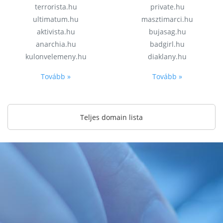
terrorista.hu
private.hu
ultimatum.hu
masztimarci.hu
aktivista.hu
bujasag.hu
anarchia.hu
badgirl.hu
kulonvelemeny.hu
diaklany.hu
Tovább »
Tovább »
Teljes domain lista