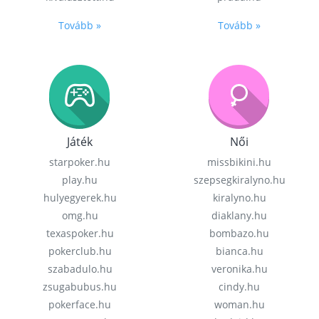
Tovább »
Tovább »
Játék
Női
starpoker.hu
missbikini.hu
play.hu
szepsegkiralyno.hu
hulyegyerek.hu
kiralyno.hu
omg.hu
diaklany.hu
texaspoker.hu
bombazo.hu
pokerclub.hu
bianca.hu
szabadulo.hu
veronika.hu
zsugabubus.hu
cindy.hu
pokerface.hu
woman.hu