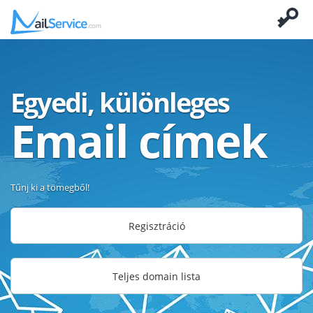
Egyedi, különleges
Email címek
Tűnj ki a tömegből!
Regisztráció
Teljes domain lista