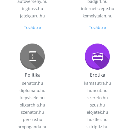
autoverseny.hu
badgirl.hu
bigboss.hu
internetszepe.hu
jatekguru.hu
komolytalan.hu
Tovább »
Tovább »
Politika
Erotika
senator.hu
kamasutra.hu
diplomata.hu
huncut.hu
kepviselo.hu
szereto.hu
oligarchia.hu
szuz.hu
szenator.hu
elojatek.hu
persze.hu
hustler.hu
propaganda.hu
sztriptiz.hu