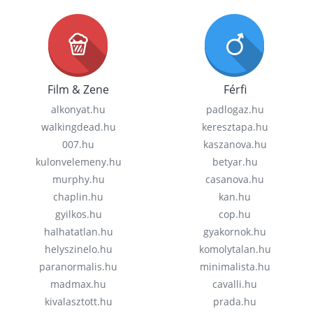
Film & Zene
Férfi
alkonyat.hu
padlogaz.hu
walkingdead.hu
keresztapa.hu
007.hu
kaszanova.hu
kulonvelemeny.hu
betyar.hu
murphy.hu
casanova.hu
chaplin.hu
kan.hu
gyilkos.hu
cop.hu
halhatatlan.hu
gyakornok.hu
helyszinelo.hu
komolytalan.hu
paranormalis.hu
minimalista.hu
madmax.hu
cavalli.hu
kivalasztott.hu
prada.hu