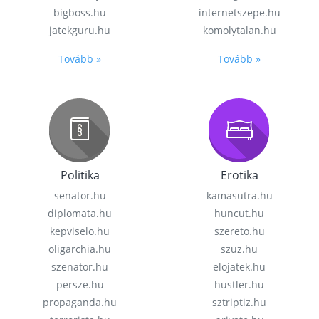
bigboss.hu
internetszepe.hu
jatekguru.hu
komolytalan.hu
Tovább »
Tovább »
Politika
Erotika
senator.hu
kamasutra.hu
diplomata.hu
huncut.hu
kepviselo.hu
szereto.hu
oligarchia.hu
szuz.hu
szenator.hu
elojatek.hu
persze.hu
hustler.hu
propaganda.hu
sztriptiz.hu