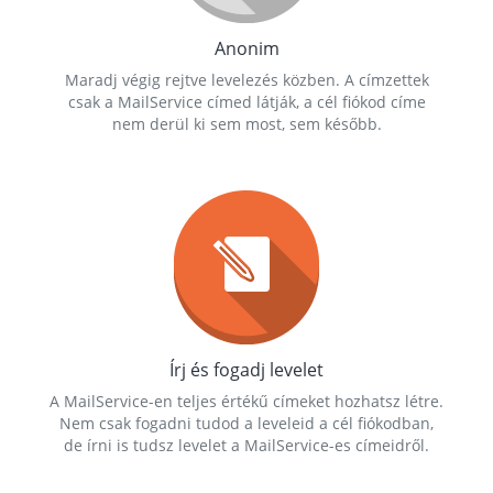
Anonim
Maradj végig rejtve levelezés közben. A címzettek
csak a MailService címed látják, a cél fiókod címe
nem derül ki sem most, sem később.
Írj és fogadj levelet
A MailService-en teljes értékű címeket hozhatsz létre.
Nem csak fogadni tudod a leveleid a cél fiókodban,
de írni is tudsz levelet a MailService-es címeidről.