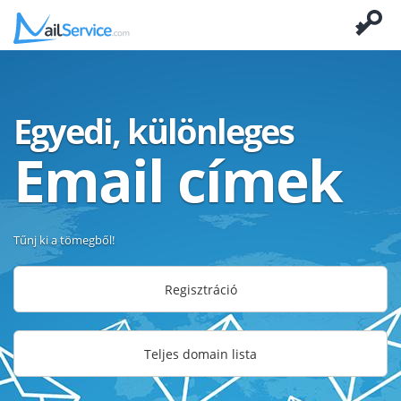
Egyedi, különleges
Email címek
Tűnj ki a tömegből!
Regisztráció
Teljes domain lista