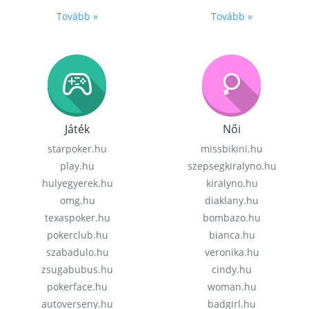
Tovább »
Tovább »
Játék
Női
starpoker.hu
missbikini.hu
play.hu
szepsegkiralyno.hu
hulyegyerek.hu
kiralyno.hu
omg.hu
diaklany.hu
texaspoker.hu
bombazo.hu
pokerclub.hu
bianca.hu
szabadulo.hu
veronika.hu
zsugabubus.hu
cindy.hu
pokerface.hu
woman.hu
autoverseny.hu
badgirl.hu