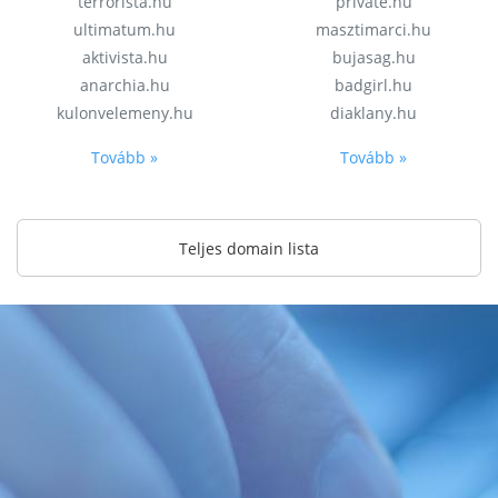
terrorista.hu
private.hu
ultimatum.hu
masztimarci.hu
aktivista.hu
bujasag.hu
anarchia.hu
badgirl.hu
kulonvelemeny.hu
diaklany.hu
Tovább »
Tovább »
Teljes domain lista