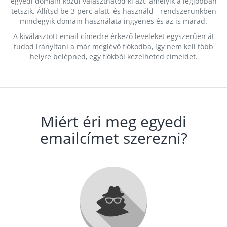
egyedi domain közül választhatod ki azt, amelyik a legjobban
tetszik. Állítsd be 3 perc alatt, és használd - rendszerünkben
mindegyik domain használata ingyenes és az is marad.
A kiválasztott email címedre érkező leveleket egyszerűen át
tudod irányítani a már meglévő fiókodba, így nem kell több
helyre belépned, egy fiókból kezelheted címeidet.
Miért éri meg egyedi
emailcímet szerezni?