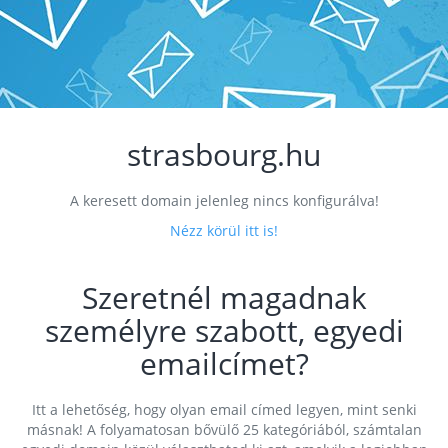
strasbourg.hu
A keresett domain jelenleg nincs konfigurálva!
Nézz körül itt is!
Szeretnél magadnak
személyre szabott, egyedi
emailcímet?
Itt a lehetőség, hogy olyan email címed legyen, mint senki
másnak! A folyamatosan bővülő 25 kategóriából, számtalan