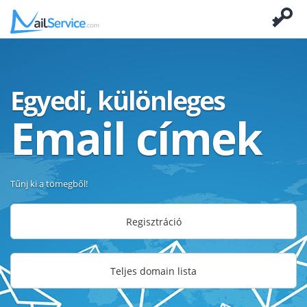
Egyedi, különleges
Email címek
Tűnj ki a tömegből!
Regisztráció
Teljes domain lista