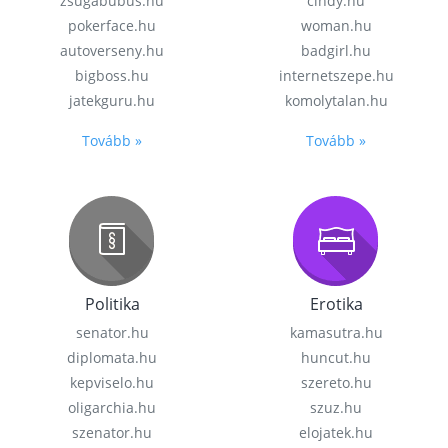
zsugabubus.hu
cindy.hu
pokerface.hu
woman.hu
autoverseny.hu
badgirl.hu
bigboss.hu
internetszepe.hu
jatekguru.hu
komolytalan.hu
Tovább »
Tovább »
Politika
Erotika
senator.hu
kamasutra.hu
diplomata.hu
huncut.hu
kepviselo.hu
szereto.hu
oligarchia.hu
szuz.hu
szenator.hu
elojatek.hu