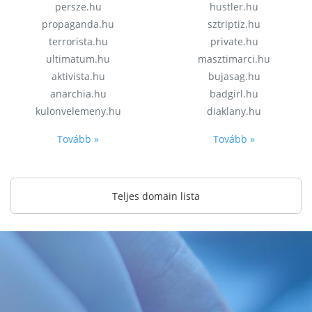
persze.hu
hustler.hu
propaganda.hu
sztriptiz.hu
terrorista.hu
private.hu
ultimatum.hu
masztimarci.hu
aktivista.hu
bujasag.hu
anarchia.hu
badgirl.hu
kulonvelemeny.hu
diaklany.hu
Tovább »
Tovább »
Teljes domain lista