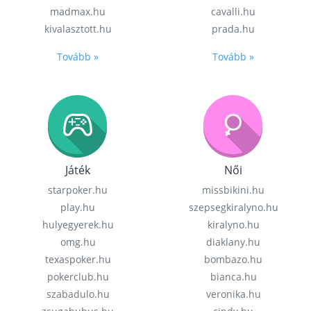
madmax.hu
cavalli.hu
kivalasztott.hu
prada.hu
Tovább »
Tovább »
Játék
Női
starpoker.hu
missbikini.hu
play.hu
szepsegkiralyno.hu
hulyegyerek.hu
kiralyno.hu
omg.hu
diaklany.hu
texaspoker.hu
bombazo.hu
pokerclub.hu
bianca.hu
szabadulo.hu
veronika.hu