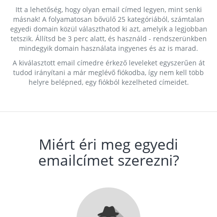
Itt a lehetőség, hogy olyan email címed legyen, mint senki
másnak! A folyamatosan bővülő 25 kategóriából, számtalan
egyedi domain közül választhatod ki azt, amelyik a legjobban
tetszik. Állítsd be 3 perc alatt, és használd - rendszerünkben
mindegyik domain használata ingyenes és az is marad.
A kiválasztott email címedre érkező leveleket egyszerűen át
tudod irányítani a már meglévő fiókodba, így nem kell több
helyre belépned, egy fiókból kezelheted címeidet.
Miért éri meg egyedi
emailcímet szerezni?