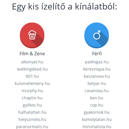
Egy kis ízelítő a kínálatból:
Film & Zene
Férfi
alkonyat.hu
padlogaz.hu
walkingdead.hu
keresztapa.hu
007.hu
kaszanova.hu
kulonvelemeny.hu
betyar.hu
murphy.hu
casanova.hu
chaplin.hu
kan.hu
gyilkos.hu
cop.hu
halhatatlan.hu
gyakornok.hu
helyszinelo.hu
komolytalan.hu
paranormalis.hu
minimalista.hu