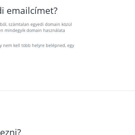
i emailcímet?
ából, számtalan egyedi domain közül
nkben mindegyik domain használata
gy nem kell több helyre belépned, egy
ezni?