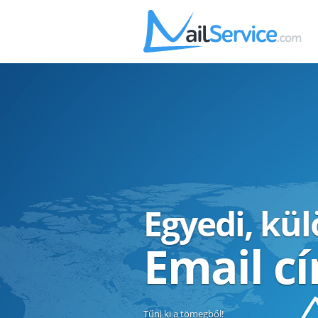
Egyedi, kü
Email c
Tűnj ki a tömegből!