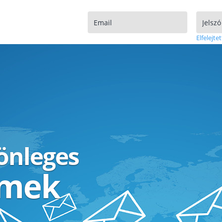
Elfelejtet
lönleges
ímek