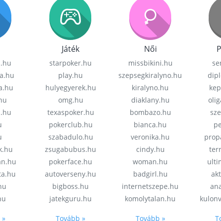
Játék
Női
P
z.hu
starpoker.hu
missbikini.hu
se
a.hu
play.hu
szepsegkiralyno.hu
dip
a.hu
hulyegyerek.hu
kiralyno.hu
kep
hu
omg.hu
diaklany.hu
oli
a.hu
texaspoker.hu
bombazo.hu
sz
u
pokerclub.hu
bianca.hu
pe
u
szabadulo.hu
veronika.hu
prop
k.hu
zsugabubus.hu
cindy.hu
ter
an.hu
pokerface.hu
woman.hu
ult
ta.hu
autoverseny.hu
badgirl.hu
akt
.hu
bigboss.hu
internetszepe.hu
an
hu
jatekguru.hu
komolytalan.hu
kulon
 »
Tovább »
Tovább »
T