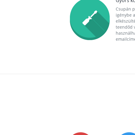
Gyors ko
Csupán p
igénybe a
elkészülté
teendőd v
használha
emailcím