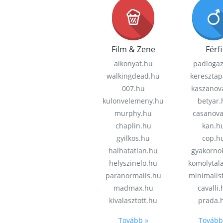
Film & Zene
Férfi
alkonyat.hu
padloga
walkingdead.hu
keresztap
007.hu
kaszanov
kulonvelemeny.hu
betyar.
murphy.hu
casanov
chaplin.hu
kan.h
gyilkos.hu
cop.h
halhatatlan.hu
gyakorno
helyszinelo.hu
komolytal
paranormalis.hu
minimalis
madmax.hu
cavalli
kivalasztott.hu
prada.
Tovább »
Tovább