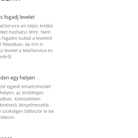
és fogadj levelet
ilService-en teljes értékű
eket hozhatsz létre. Nem
 fogadni tudod a leveleid
l fiókodban, de írni is
z levelet a MailService-es
idről.
den egy helyen
eld egyedi emailcímeidet
helyen, az elsődleges
kodban. Könnyebben
ekinthető, kényelmesebb,
 szükséges többször ki-be
ntkezni.