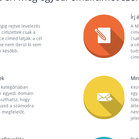
Írj 
gig rejtve levelezés
A Ma
 címzettek csak a
cím
ce címed látják, a cél
csak
me nem derül ki sem
a cé
m később.
tuds
címe
ek
Min
 kategóriában
Kez
n egyedi domain
egy 
aszthatsz, hogy
fió
hasd a számodra
átt
 megfelelőt.
nem
jele