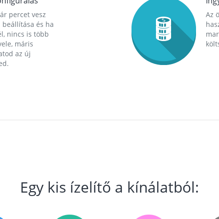
nfigurálás
Ing
ár percet vesz
Az 
 beállítása és ha
hasz
l, nincs is több
mara
ele, máris
költ
tod az új
ed.
Egy kis ízelítő a kínálatból: