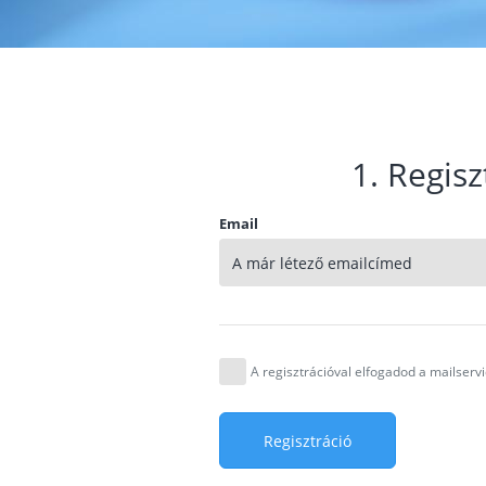
1. Regisz
Email
A regisztrációval elfogadod a mailser
Regisztráció