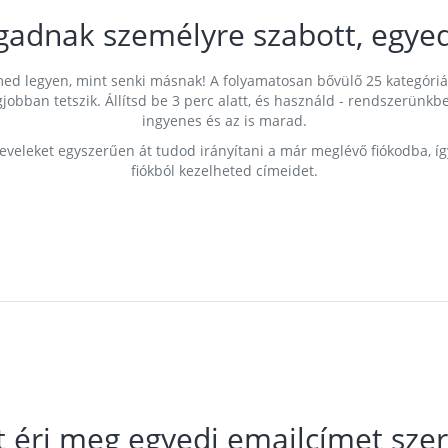
gadnak személyre szabott, egyed
címed legyen, mint senki másnak! A folyamatosan bővülő 25 kategóri
egjobban tetszik. Állítsd be 3 perc alatt, és használd - rendszerü
ingyenes és az is marad.
leveleket egyszerűen át tudod irányítani a már meglévő fiókodba, í
fiókból kezelheted címeidet.
t éri meg egyedi emailcímet szer