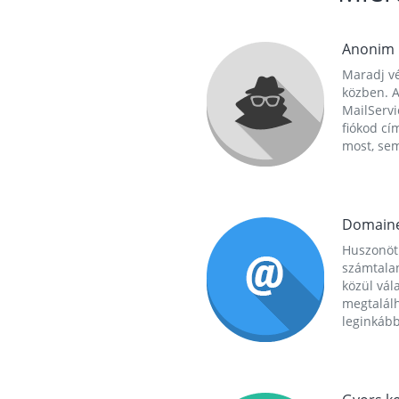
Anonim
Maradj vé
közben. A
MailServi
fiókod cí
most, se
Domain
Huszonöt
számtala
közül vál
megtalál
leginkább