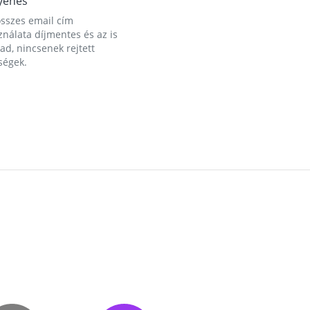
yenes
összes email cím
nálata díjmentes és az is
d, nincsenek rejtett
ségek.