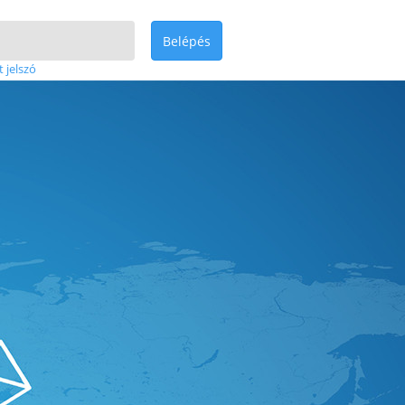
Belépés
t jelszó