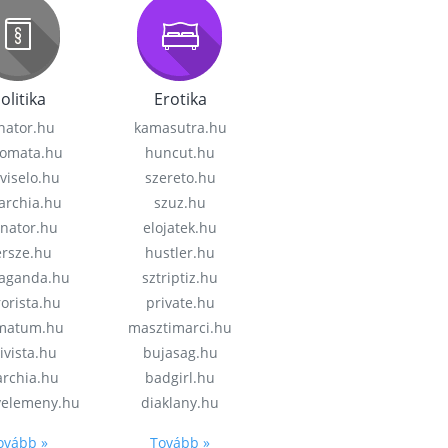
olitika
Erotika
nator.hu
kamasutra.hu
lomata.hu
huncut.hu
viselo.hu
szereto.hu
garchia.hu
szuz.hu
enator.hu
elojatek.hu
rsze.hu
hustler.hu
aganda.hu
sztriptiz.hu
rorista.hu
private.hu
imatum.hu
masztimarci.hu
ivista.hu
bujasag.hu
archia.hu
badgirl.hu
velemeny.hu
diaklany.hu
ovább »
Tovább »