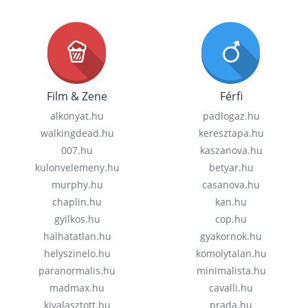
Film & Zene
Férfi
alkonyat.hu
padlogaz.hu
walkingdead.hu
keresztapa.hu
007.hu
kaszanova.hu
kulonvelemeny.hu
betyar.hu
murphy.hu
casanova.hu
chaplin.hu
kan.hu
gyilkos.hu
cop.hu
halhatatlan.hu
gyakornok.hu
helyszinelo.hu
komolytalan.hu
paranormalis.hu
minimalista.hu
madmax.hu
cavalli.hu
kivalasztott.hu
prada.hu