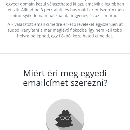
egyedi domain közül választhatod ki azt, amelyik a legjobban
tetszik. Állítsd be 3 perc alatt, és használd - rendszerünkben
mindegyik domain használata ingyenes és az is marad.
A kiválasztott email címedre érkező leveleket egyszerűen át
tudod irányítani a már meglévő fiókodba, így nem kell több
helyre belépned, egy fiókból kezelheted címeidet.
Miért éri meg egyedi
emailcímet szerezni?