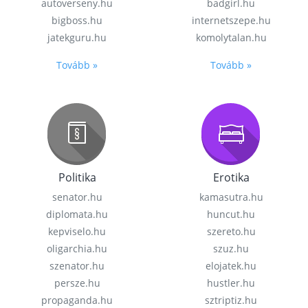
autoverseny.hu
badgirl.hu
bigboss.hu
internetszepe.hu
jatekguru.hu
komolytalan.hu
Tovább »
Tovább »
Politika
Erotika
senator.hu
kamasutra.hu
diplomata.hu
huncut.hu
kepviselo.hu
szereto.hu
oligarchia.hu
szuz.hu
szenator.hu
elojatek.hu
persze.hu
hustler.hu
propaganda.hu
sztriptiz.hu