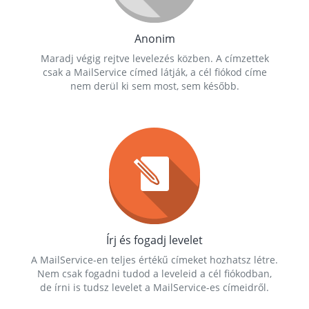
Anonim
Maradj végig rejtve levelezés közben. A címzettek
csak a MailService címed látják, a cél fiókod címe
nem derül ki sem most, sem később.
Írj és fogadj levelet
A MailService-en teljes értékű címeket hozhatsz létre.
Nem csak fogadni tudod a leveleid a cél fiókodban,
de írni is tudsz levelet a MailService-es címeidről.