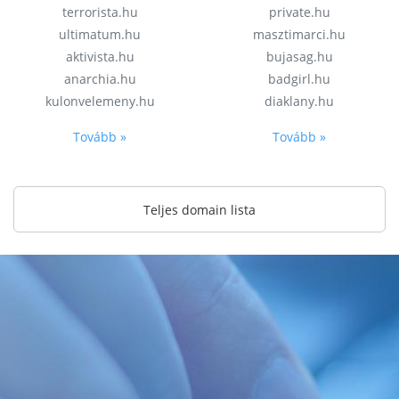
terrorista.hu
private.hu
ultimatum.hu
masztimarci.hu
aktivista.hu
bujasag.hu
anarchia.hu
badgirl.hu
kulonvelemeny.hu
diaklany.hu
Tovább »
Tovább »
Teljes domain lista