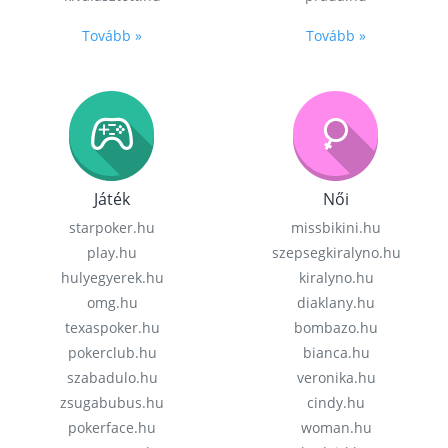
Tovább »
Tovább »
Játék
Női
starpoker.hu
missbikini.hu
play.hu
szepsegkiralyno.hu
hulyegyerek.hu
kiralyno.hu
omg.hu
diaklany.hu
texaspoker.hu
bombazo.hu
pokerclub.hu
bianca.hu
szabadulo.hu
veronika.hu
zsugabubus.hu
cindy.hu
pokerface.hu
woman.hu