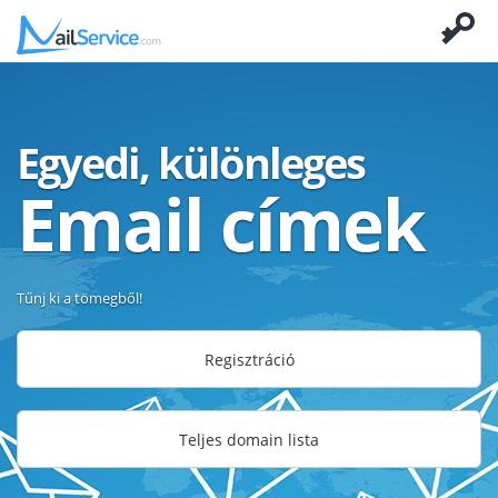
Egyedi, különleges
Email címek
Tűnj ki a tömegből!
Regisztráció
Teljes domain lista