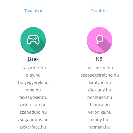
Tovább »
Tovább »
Játék
Női
starpoker.hu
missbikini.hu
play.hu
szepsegkiralyno.hu
hulyegyerek.hu
kiralyno.hu
omg.hu
diaklany.hu
texaspoker.hu
bombazo.hu
pokerclub.hu
bianca.hu
szabadulo.hu
veronika.hu
zsugabubus.hu
cindy.hu
pokerface.hu
woman.hu