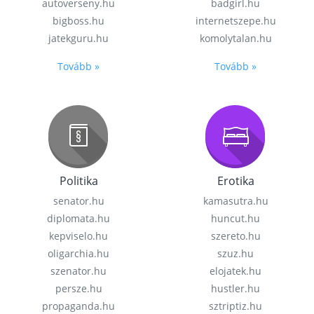
autoverseny.hu
badgirl.hu
bigboss.hu
internetszepe.hu
jatekguru.hu
komolytalan.hu
Tovább »
Tovább »
Politika
Erotika
senator.hu
kamasutra.hu
diplomata.hu
huncut.hu
kepviselo.hu
szereto.hu
oligarchia.hu
szuz.hu
szenator.hu
elojatek.hu
persze.hu
hustler.hu
propaganda.hu
sztriptiz.hu