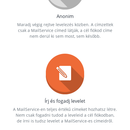
Anonim
Maradj végig rejtve levelezés közben. A címzettek
csak a MailService címed látják, a cél fiókod címe
nem derül ki sem most, sem később.
Írj és fogadj levelet
A MailService-en teljes értékű címeket hozhatsz létre.
Nem csak fogadni tudod a leveleid a cél fiókodban,
de írni is tudsz levelet a MailService-es címeidről.