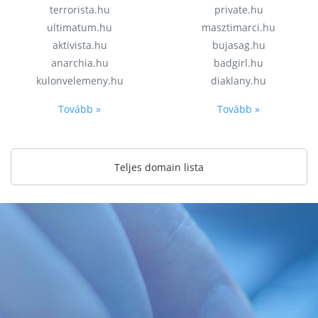
terrorista.hu
private.hu
ultimatum.hu
masztimarci.hu
aktivista.hu
bujasag.hu
anarchia.hu
badgirl.hu
kulonvelemeny.hu
diaklany.hu
Tovább »
Tovább »
Teljes domain lista