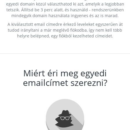
egyedi domain közül választhatod ki azt, amelyik a legjobban
tetszik. Állítsd be 3 perc alatt, és használd - rendszerünkben
mindegyik domain használata ingyenes és az is marad.
A kiválasztott email címedre érkező leveleket egyszerűen át
tudod irányítani a már meglévő fiókodba, így nem kell több
helyre belépned, egy fiókból kezelheted címeidet.
Miért éri meg egyedi
emailcímet szerezni?