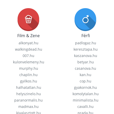
Film & Zene
Férfi
alkonyat.hu
padlogaz.hu
walkingdead.hu
keresztapa.hu
007.hu
kaszanova.hu
kulonvelemeny.hu
betyar.hu
murphy.hu
casanova.hu
chaplin.hu
kan.hu
gyilkos.hu
cop.hu
halhatatlan.hu
gyakornok.hu
helyszinelo.hu
komolytalan.hu
paranormalis.hu
minimalista.hu
madmax.hu
cavalli.hu
kivalasztott.hu
prada.hu