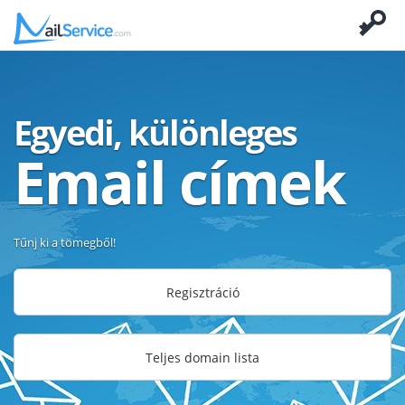
Egyedi, különleges
Email címek
Tűnj ki a tömegből!
Regisztráció
Teljes domain lista