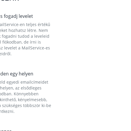
és fogadj levelet
ilService-en teljes értékű
eket hozhatsz létre. Nem
 fogadni tudod a leveleid
l fiókodban, de írni is
z levelet a MailService-es
idről.
den egy helyen
eld egyedi emailcímeidet
helyen, az elsődleges
kodban. Könnyebben
ekinthető, kényelmesebb,
 szükséges többször ki-be
ntkezni.