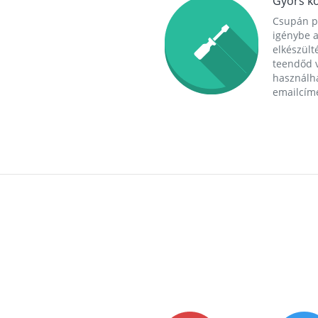
Gyors ko
Csupán p
igénybe a
elkészülté
teendőd v
használha
emailcím