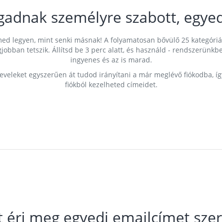
gadnak személyre szabott, egyed
címed legyen, mint senki másnak! A folyamatosan bővülő 25 kategóri
egjobban tetszik. Állítsd be 3 perc alatt, és használd - rendszerü
ingyenes és az is marad.
leveleket egyszerűen át tudod irányítani a már meglévő fiókodba, í
fiókból kezelheted címeidet.
t éri meg egyedi emailcímet szer