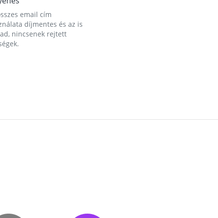
yenes
összes email cím
nálata díjmentes és az is
d, nincsenek rejtett
ségek.