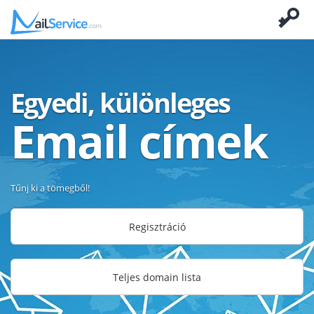
Egyedi, különleges
Email címek
Tűnj ki a tömegből!
Regisztráció
Teljes domain lista