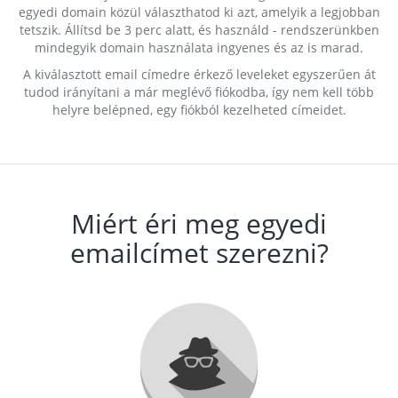
egyedi domain közül választhatod ki azt, amelyik a legjobban
tetszik. Állítsd be 3 perc alatt, és használd - rendszerünkben
mindegyik domain használata ingyenes és az is marad.
A kiválasztott email címedre érkező leveleket egyszerűen át
tudod irányítani a már meglévő fiókodba, így nem kell több
helyre belépned, egy fiókból kezelheted címeidet.
Miért éri meg egyedi
emailcímet szerezni?