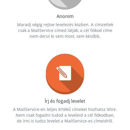
Anonim
Maradj végig rejtve levelezés közben. A címzettek
csak a MailService címed látják, a cél fiókod címe
nem derül ki sem most, sem később.
Írj és fogadj levelet
A MailService-en teljes értékű címeket hozhatsz létre.
Nem csak fogadni tudod a leveleid a cél fiókodban,
de írni is tudsz levelet a MailService-es címeidről.