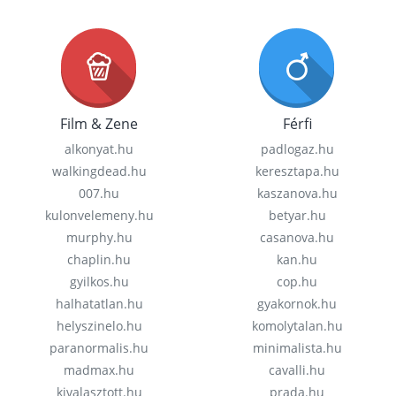
Film & Zene
Férfi
alkonyat.hu
padlogaz.hu
walkingdead.hu
keresztapa.hu
007.hu
kaszanova.hu
kulonvelemeny.hu
betyar.hu
murphy.hu
casanova.hu
chaplin.hu
kan.hu
gyilkos.hu
cop.hu
halhatatlan.hu
gyakornok.hu
helyszinelo.hu
komolytalan.hu
paranormalis.hu
minimalista.hu
madmax.hu
cavalli.hu
kivalasztott.hu
prada.hu