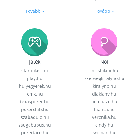
Tovább »
Tovább »
Játék
Női
starpoker.hu
missbikini.hu
play.hu
szepsegkiralyno.hu
hulyegyerek.hu
kiralyno.hu
omg.hu
diaklany.hu
texaspoker.hu
bombazo.hu
pokerclub.hu
bianca.hu
szabadulo.hu
veronika.hu
zsugabubus.hu
cindy.hu
pokerface.hu
woman.hu