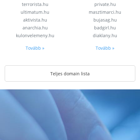
terrorista.hu
private.hu
ultimatum.hu
masztimarci.hu
aktivista.hu
bujasag.hu
anarchia.hu
badgirl.hu
kulonvelemeny.hu
diaklany.hu
Tovább »
Tovább »
Teljes domain lista