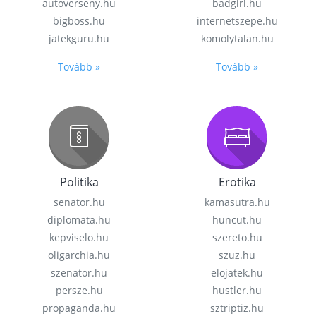
autoverseny.hu
badgirl.hu
bigboss.hu
internetszepe.hu
jatekguru.hu
komolytalan.hu
Tovább »
Tovább »
Politika
Erotika
senator.hu
kamasutra.hu
diplomata.hu
huncut.hu
kepviselo.hu
szereto.hu
oligarchia.hu
szuz.hu
szenator.hu
elojatek.hu
persze.hu
hustler.hu
propaganda.hu
sztriptiz.hu