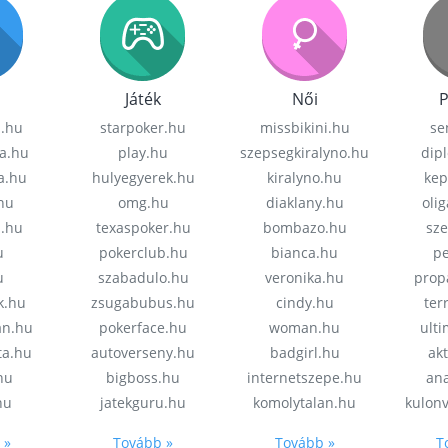
Játék
Női
P
z.hu
starpoker.hu
missbikini.hu
se
a.hu
play.hu
szepsegkiralyno.hu
dip
a.hu
hulyegyerek.hu
kiralyno.hu
kep
hu
omg.hu
diaklany.hu
oli
a.hu
texaspoker.hu
bombazo.hu
sz
u
pokerclub.hu
bianca.hu
pe
u
szabadulo.hu
veronika.hu
prop
k.hu
zsugabubus.hu
cindy.hu
ter
an.hu
pokerface.hu
woman.hu
ult
ta.hu
autoverseny.hu
badgirl.hu
akt
.hu
bigboss.hu
internetszepe.hu
an
hu
jatekguru.hu
komolytalan.hu
kulon
 »
Tovább »
Tovább »
T