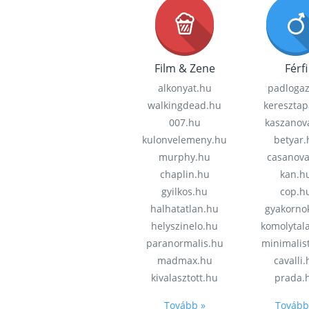
Film & Zene
Férfi
alkonyat.hu
padloga
walkingdead.hu
keresztap
007.hu
kaszanov
kulonvelemeny.hu
betyar.
murphy.hu
casanov
chaplin.hu
kan.h
gyilkos.hu
cop.h
halhatatlan.hu
gyakorno
helyszinelo.hu
komolytal
paranormalis.hu
minimalis
madmax.hu
cavalli
kivalasztott.hu
prada.
Tovább »
Tovább