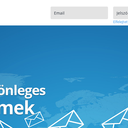
Elfelejtet
lönleges
ímek