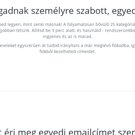
gadnak személyre szabott, egyed
címed legyen, mint senki másnak! A folyamatosan bővülő 25 kategóri
egjobban tetszik. Állítsd be 3 perc alatt, és használd - rendszerü
ingyenes és az is marad.
leveleket egyszerűen át tudod irányítani a már meglévő fiókodba, í
fiókból kezelheted címeidet.
t éri meg egyedi emailcímet szer