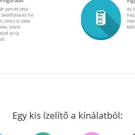
nfigurálás
Ing
ár percet vesz
Az 
 beállítása és ha
hasz
l, nincs is több
mara
ele, máris
költ
tod az új
ed.
Egy kis ízelítő a kínálatból: