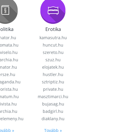
olitika
Erotika
nator.hu
kamasutra.hu
lomata.hu
huncut.hu
viselo.hu
szereto.hu
garchia.hu
szuz.hu
enator.hu
elojatek.hu
rsze.hu
hustler.hu
aganda.hu
sztriptiz.hu
rorista.hu
private.hu
imatum.hu
masztimarci.hu
ivista.hu
bujasag.hu
archia.hu
badgirl.hu
velemeny.hu
diaklany.hu
ovább »
Tovább »