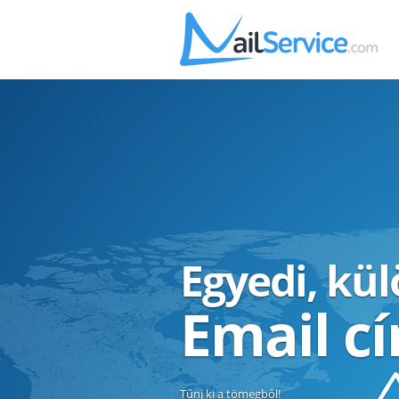
Egyedi, kü
Email c
Tűnj ki a tömegből!