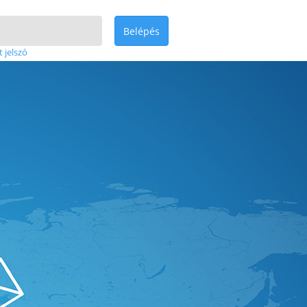
Belépés
t jelszó