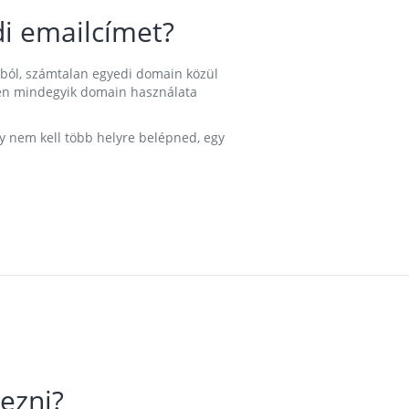
i emailcímet?
ából, számtalan egyedi domain közül
nkben mindegyik domain használata
gy nem kell több helyre belépned, egy
ezni?