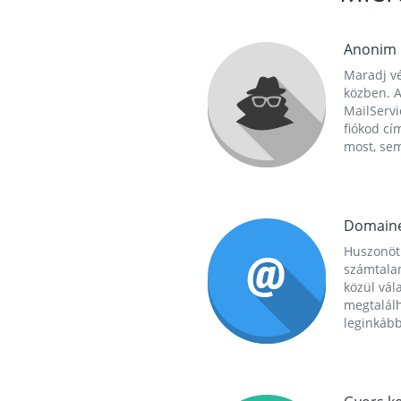
Anonim
Maradj vé
közben. A
MailServi
fiókod cí
most, se
Domain
Huszonöt
számtala
közül vál
megtalál
leginkább