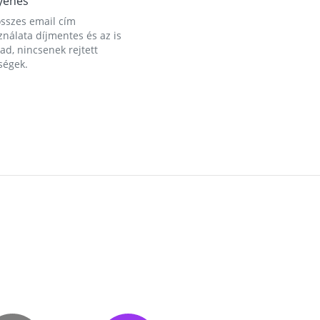
yenes
összes email cím
nálata díjmentes és az is
d, nincsenek rejtett
ségek.