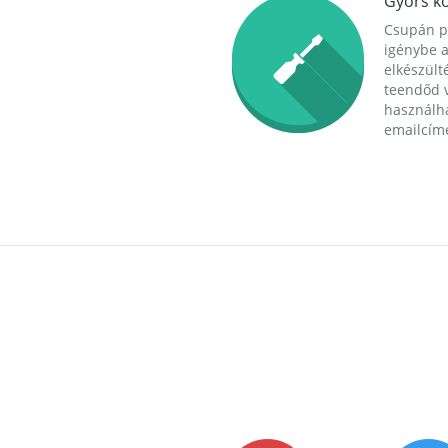
Gyors ko
Csupán p
igénybe a
elkészülté
teendőd v
használha
emailcím