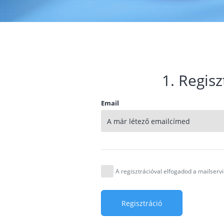
1. Regisz
Email
A regisztrációval elfogadod a mailser
Regisztráció