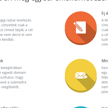
Írj 
gig rejtve levelezés
A Ma
 címzettek csak a
cím
ce címed látják, a cél
csak
me nem derül ki sem
a cé
m később.
tuds
címe
ek
Min
 kategóriában
Kez
n egyedi domain
egy 
aszthatsz, hogy
fió
hasd a számodra
átt
 megfelelőt.
nem
jele