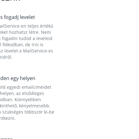
és fogadj levelet
ilService-en teljes értékű
eket hozhatsz létre. Nem
 fogadni tudod a leveleid
l fiókodban, de írni is
z levelet a MailService-es
idről.
den egy helyen
eld egyedi emailcímeidet
helyen, az elsődleges
kodban. Könnyebben
ekinthető, kényelmesebb,
 szükséges többször ki-be
ntkezni.