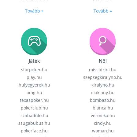
Tovább »
Tovább »
Játék
Női
starpoker.hu
missbikini.hu
play.hu
szepsegkiralyno.hu
hulyegyerek.hu
kiralyno.hu
omg.hu
diaklany.hu
texaspoker.hu
bombazo.hu
pokerclub.hu
bianca.hu
szabadulo.hu
veronika.hu
zsugabubus.hu
cindy.hu
pokerface.hu
woman.hu