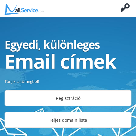
Egyedi, különleges
Email címek
Tűnj ki a tömegből!
Regisztráció
Teljes domain lista