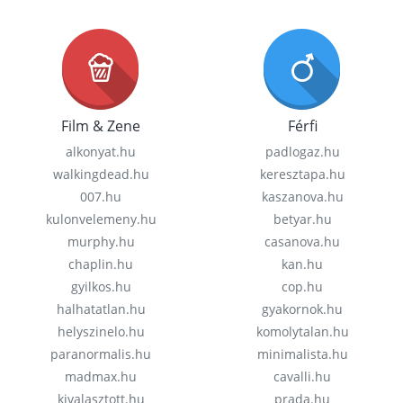
Film & Zene
Férfi
alkonyat.hu
padlogaz.hu
walkingdead.hu
keresztapa.hu
007.hu
kaszanova.hu
kulonvelemeny.hu
betyar.hu
murphy.hu
casanova.hu
chaplin.hu
kan.hu
gyilkos.hu
cop.hu
halhatatlan.hu
gyakornok.hu
helyszinelo.hu
komolytalan.hu
paranormalis.hu
minimalista.hu
madmax.hu
cavalli.hu
kivalasztott.hu
prada.hu