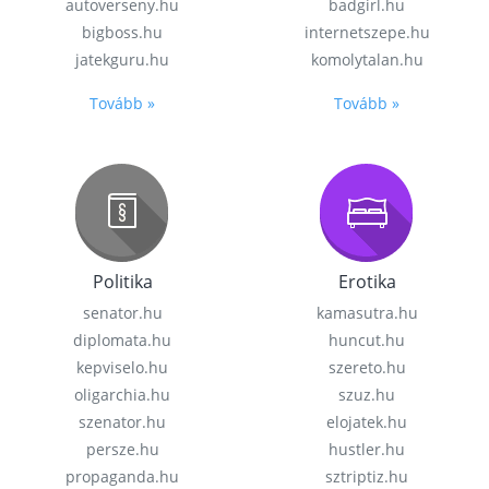
autoverseny.hu
badgirl.hu
bigboss.hu
internetszepe.hu
jatekguru.hu
komolytalan.hu
Tovább »
Tovább »
Politika
Erotika
senator.hu
kamasutra.hu
diplomata.hu
huncut.hu
kepviselo.hu
szereto.hu
oligarchia.hu
szuz.hu
szenator.hu
elojatek.hu
persze.hu
hustler.hu
propaganda.hu
sztriptiz.hu