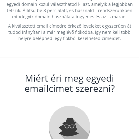
egyedi domain közül választhatod ki azt, amelyik a legjobban
tetszik. Állítsd be 3 perc alatt, és használd - rendszerünkben
mindegyik domain használata ingyenes és az is marad.
A kiválasztott email címedre érkező leveleket egyszerűen át
tudod irányítani a már meglévő fiókodba, így nem kell több
helyre belépned, egy fiókból kezelheted címeidet.
Miért éri meg egyedi
emailcímet szerezni?