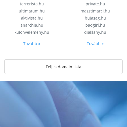
terrorista.hu
private.hu
ultimatum.hu
masztimarci.hu
aktivista.hu
bujasag.hu
anarchia.hu
badgirl.hu
kulonvelemeny.hu
diaklany.hu
Tovább »
Tovább »
Teljes domain lista