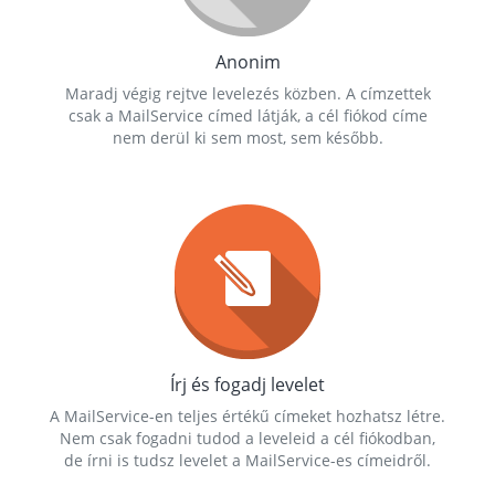
Anonim
Maradj végig rejtve levelezés közben. A címzettek
csak a MailService címed látják, a cél fiókod címe
nem derül ki sem most, sem később.
Írj és fogadj levelet
A MailService-en teljes értékű címeket hozhatsz létre.
Nem csak fogadni tudod a leveleid a cél fiókodban,
de írni is tudsz levelet a MailService-es címeidről.