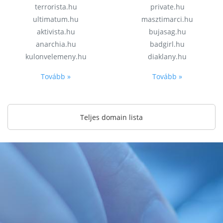
terrorista.hu
private.hu
ultimatum.hu
masztimarci.hu
aktivista.hu
bujasag.hu
anarchia.hu
badgirl.hu
kulonvelemeny.hu
diaklany.hu
Tovább »
Tovább »
Teljes domain lista