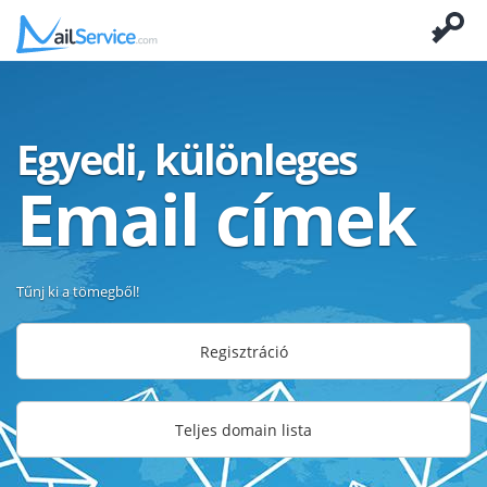
Egyedi, különleges
Email címek
Tűnj ki a tömegből!
Regisztráció
Teljes domain lista