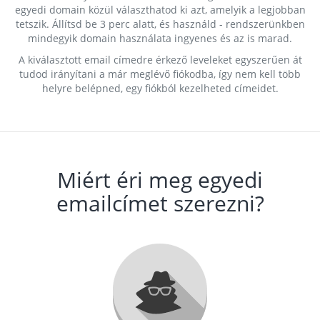
egyedi domain közül választhatod ki azt, amelyik a legjobban
tetszik. Állítsd be 3 perc alatt, és használd - rendszerünkben
mindegyik domain használata ingyenes és az is marad.
A kiválasztott email címedre érkező leveleket egyszerűen át
tudod irányítani a már meglévő fiókodba, így nem kell több
helyre belépned, egy fiókból kezelheted címeidet.
Miért éri meg egyedi
emailcímet szerezni?