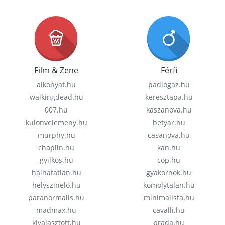
Film & Zene
Férfi
alkonyat.hu
padlogaz.hu
walkingdead.hu
keresztapa.hu
007.hu
kaszanova.hu
kulonvelemeny.hu
betyar.hu
murphy.hu
casanova.hu
chaplin.hu
kan.hu
gyilkos.hu
cop.hu
halhatatlan.hu
gyakornok.hu
helyszinelo.hu
komolytalan.hu
paranormalis.hu
minimalista.hu
madmax.hu
cavalli.hu
kivalasztott.hu
prada.hu