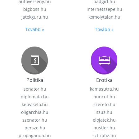
autoverseny.hu
badgirl.hu
bigboss.hu
internetszepe.hu
jatekguru.hu
komolytalan.hu
Tovább »
Tovább »
Politika
Erotika
senator.hu
kamasutra.hu
diplomata.hu
huncut.hu
kepviselo.hu
szereto.hu
oligarchia.hu
szuz.hu
szenator.hu
elojatek.hu
persze.hu
hustler.hu
propaganda.hu
sztriptiz.hu