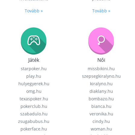
Tovább »
Tovább »
Játék
Női
starpoker.hu
missbikini.hu
play.hu
szepsegkiralyno.hu
hulyegyerek.hu
kiralyno.hu
omg.hu
diaklany.hu
texaspoker.hu
bombazo.hu
pokerclub.hu
bianca.hu
szabadulo.hu
veronika.hu
zsugabubus.hu
cindy.hu
pokerface.hu
woman.hu