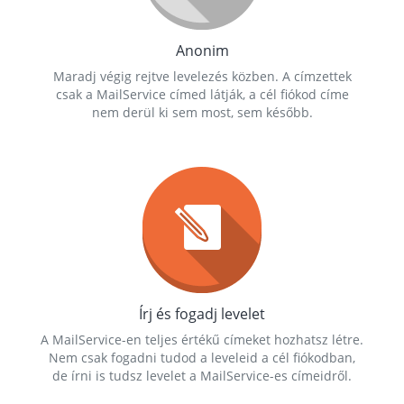
Anonim
Maradj végig rejtve levelezés közben. A címzettek
csak a MailService címed látják, a cél fiókod címe
nem derül ki sem most, sem később.
Írj és fogadj levelet
A MailService-en teljes értékű címeket hozhatsz létre.
Nem csak fogadni tudod a leveleid a cél fiókodban,
de írni is tudsz levelet a MailService-es címeidről.