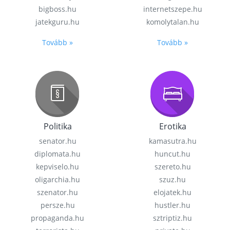
bigboss.hu
internetszepe.hu
jatekguru.hu
komolytalan.hu
Tovább »
Tovább »
Politika
Erotika
senator.hu
kamasutra.hu
diplomata.hu
huncut.hu
kepviselo.hu
szereto.hu
oligarchia.hu
szuz.hu
szenator.hu
elojatek.hu
persze.hu
hustler.hu
propaganda.hu
sztriptiz.hu