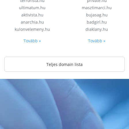
terrorista.hu
private.hu
ultimatum.hu
masztimarci.hu
aktivista.hu
bujasag.hu
anarchia.hu
badgirl.hu
kulonvelemeny.hu
diaklany.hu
Tovább »
Tovább »
Teljes domain lista