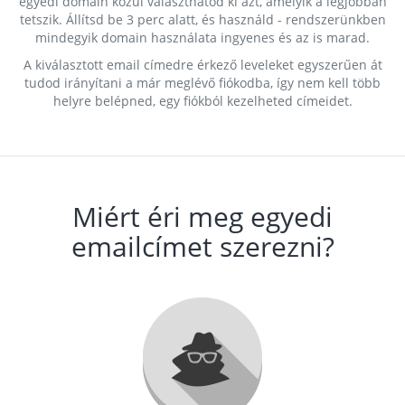
egyedi domain közül választhatod ki azt, amelyik a legjobban
tetszik. Állítsd be 3 perc alatt, és használd - rendszerünkben
mindegyik domain használata ingyenes és az is marad.
A kiválasztott email címedre érkező leveleket egyszerűen át
tudod irányítani a már meglévő fiókodba, így nem kell több
helyre belépned, egy fiókból kezelheted címeidet.
Miért éri meg egyedi
emailcímet szerezni?