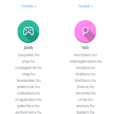
Tovább »
Tovább »
Játék
Női
starpoker.hu
missbikini.hu
play.hu
szepsegkiralyno.hu
hulyegyerek.hu
kiralyno.hu
omg.hu
diaklany.hu
texaspoker.hu
bombazo.hu
pokerclub.hu
bianca.hu
szabadulo.hu
veronika.hu
zsugabubus.hu
cindy.hu
pokerface.hu
woman.hu
autoverseny.hu
badgirl.hu