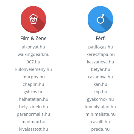
Film & Zene
Férfi
alkonyat.hu
padlogaz.hu
walkingdead.hu
keresztapa.hu
007.hu
kaszanova.hu
kulonvelemeny.hu
betyar.hu
murphy.hu
casanova.hu
chaplin.hu
kan.hu
gyilkos.hu
cop.hu
halhatatlan.hu
gyakornok.hu
helyszinelo.hu
komolytalan.hu
paranormalis.hu
minimalista.hu
madmax.hu
cavalli.hu
kivalasztott.hu
prada.hu