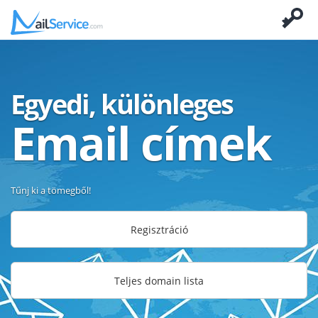
Egyedi, különleges
Email címek
Tűnj ki a tömegből!
Regisztráció
Teljes domain lista