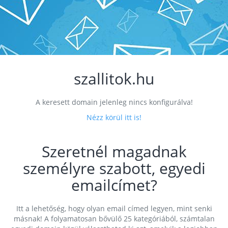
szallitok.hu
A keresett domain jelenleg nincs konfigurálva!
Nézz körül itt is!
Szeretnél magadnak
személyre szabott, egyedi
emailcímet?
Itt a lehetőség, hogy olyan email címed legyen, mint senki
másnak! A folyamatosan bővülő 25 kategóriából, számtalan