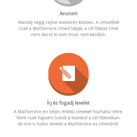
Anonim
Maradj végig rejtve levelezés közben. A címzettek
csak a MailService címed látják, a cél fiókod címe
nem derül ki sem most, sem később.
Írj és fogadj levelet
A MailService-en teljes értékű címeket hozhatsz létre.
Nem csak fogadni tudod a leveleid a cél fiókodban,
de írni is tudsz levelet a MailService-es címeidről.