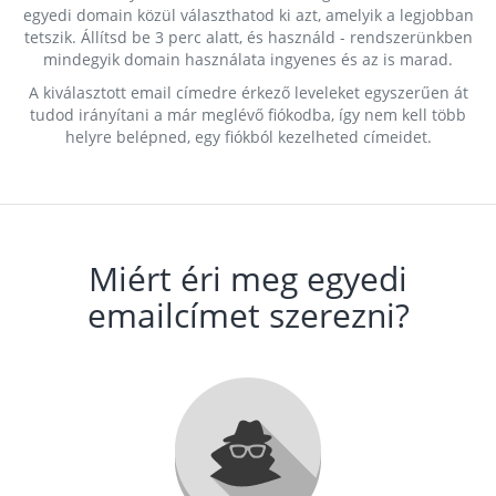
egyedi domain közül választhatod ki azt, amelyik a legjobban
tetszik. Állítsd be 3 perc alatt, és használd - rendszerünkben
mindegyik domain használata ingyenes és az is marad.
A kiválasztott email címedre érkező leveleket egyszerűen át
tudod irányítani a már meglévő fiókodba, így nem kell több
helyre belépned, egy fiókból kezelheted címeidet.
Miért éri meg egyedi
emailcímet szerezni?