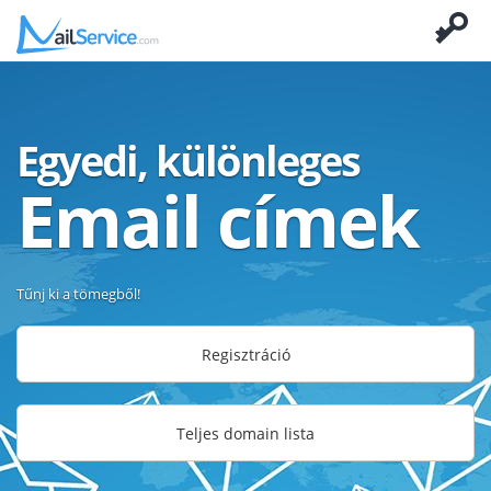
Egyedi, különleges
Email címek
Tűnj ki a tömegből!
Regisztráció
Teljes domain lista