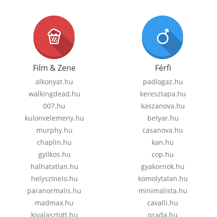
Film & Zene
Férfi
alkonyat.hu
padlogaz.hu
walkingdead.hu
keresztapa.hu
007.hu
kaszanova.hu
kulonvelemeny.hu
betyar.hu
murphy.hu
casanova.hu
chaplin.hu
kan.hu
gyilkos.hu
cop.hu
halhatatlan.hu
gyakornok.hu
helyszinelo.hu
komolytalan.hu
paranormalis.hu
minimalista.hu
madmax.hu
cavalli.hu
kivalasztott.hu
prada.hu