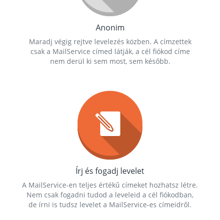
Anonim
Maradj végig rejtve levelezés közben. A címzettek
csak a MailService címed látják, a cél fiókod címe
nem derül ki sem most, sem később.
Írj és fogadj levelet
A MailService-en teljes értékű címeket hozhatsz létre.
Nem csak fogadni tudod a leveleid a cél fiókodban,
de írni is tudsz levelet a MailService-es címeidről.