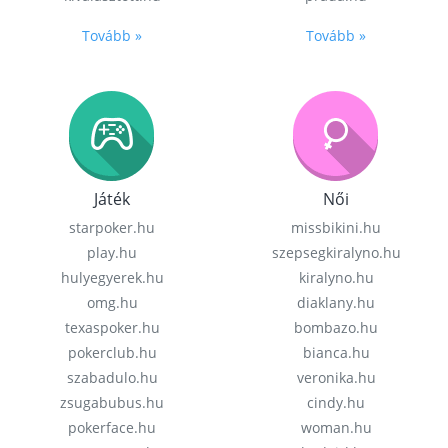
Tovább »
Tovább »
Játék
Női
starpoker.hu
missbikini.hu
play.hu
szepsegkiralyno.hu
hulyegyerek.hu
kiralyno.hu
omg.hu
diaklany.hu
texaspoker.hu
bombazo.hu
pokerclub.hu
bianca.hu
szabadulo.hu
veronika.hu
zsugabubus.hu
cindy.hu
pokerface.hu
woman.hu