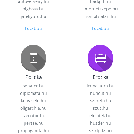
autoverseny.hu
badgirl.hu
bigboss.hu
internetszepe.hu
jatekguru.hu
komolytalan.hu
Tovább »
Tovább »
Politika
Erotika
senator.hu
kamasutra.hu
diplomata.hu
huncut.hu
kepviselo.hu
szereto.hu
oligarchia.hu
szuz.hu
szenator.hu
elojatek.hu
persze.hu
hustler.hu
propaganda.hu
sztriptiz.hu