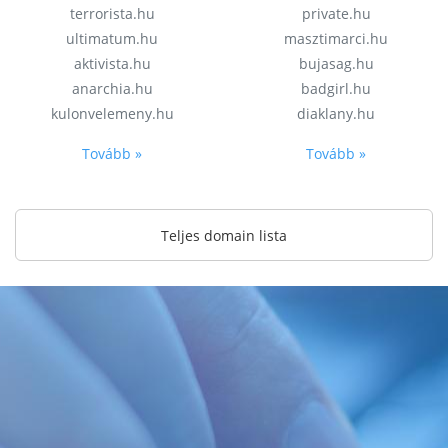
terrorista.hu
private.hu
ultimatum.hu
masztimarci.hu
aktivista.hu
bujasag.hu
anarchia.hu
badgirl.hu
kulonvelemeny.hu
diaklany.hu
Tovább »
Tovább »
Teljes domain lista