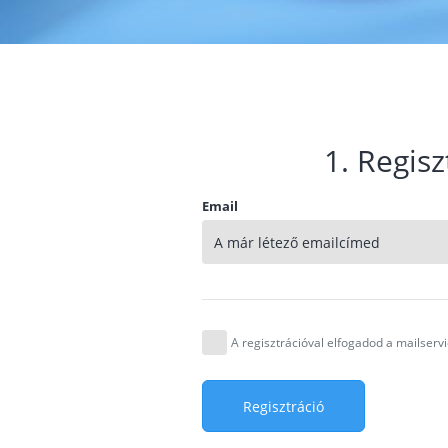
1. Regisz
Email
A regisztrációval elfogadod a mailser
Regisztráció