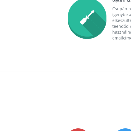
Gyors ko
Csupán p
igénybe a
elkészülté
teendőd v
használha
emailcím