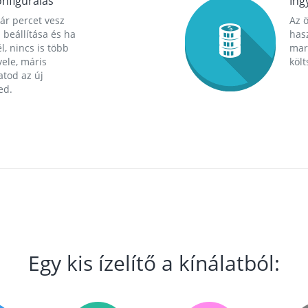
nfigurálás
Ing
ár percet vesz
Az 
 beállítása és ha
hasz
l, nincs is több
mara
ele, máris
költ
tod az új
ed.
Egy kis ízelítő a kínálatból: