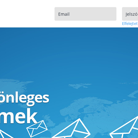
Elfelejtet
lönleges
ímek