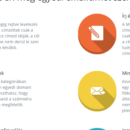
Írj 
gig rejtve levelezés
A Ma
 címzettek csak a
cím
ce címed látják, a cél
csak
me nem derül ki sem
a cé
m később.
tuds
címe
ek
Min
 kategóriában
Kez
n egyedi domain
egy 
aszthatsz, hogy
fió
hasd a számodra
átt
 megfelelőt.
nem
jele