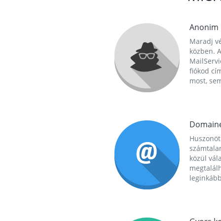
Anonim
Maradj vé
közben. A
MailServi
fiókod cí
most, se
Domain
Huszonöt
számtala
közül vál
megtalál
leginkább