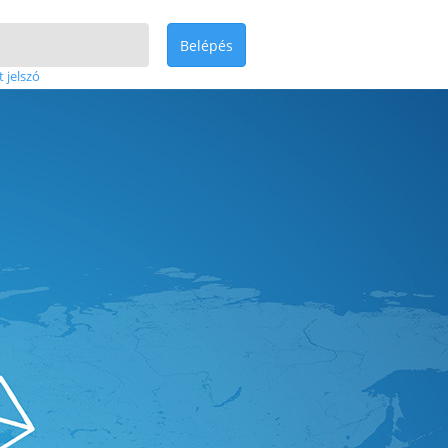
Belépés
t jelszó