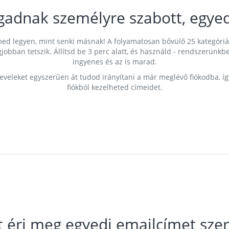
gadnak személyre szabott, egyed
címed legyen, mint senki másnak! A folyamatosan bővülő 25 kategóri
egjobban tetszik. Állítsd be 3 perc alatt, és használd - rendszerü
ingyenes és az is marad.
leveleket egyszerűen át tudod irányítani a már meglévő fiókodba, í
fiókból kezelheted címeidet.
t éri meg egyedi emailcímet szer