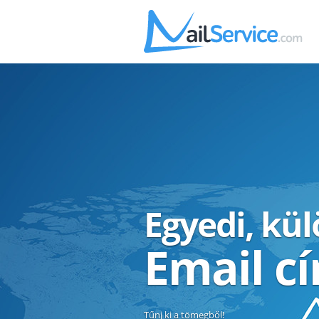
Egyedi, kü
Email c
Tűnj ki a tömegből!