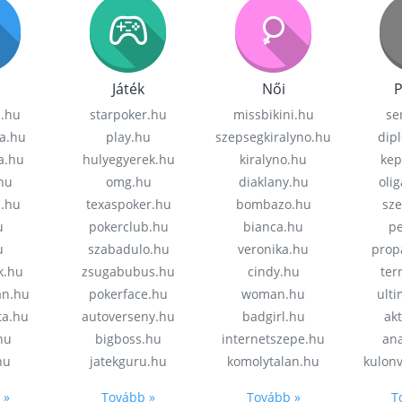
Játék
Női
P
z.hu
starpoker.hu
missbikini.hu
se
a.hu
play.hu
szepsegkiralyno.hu
dip
a.hu
hulyegyerek.hu
kiralyno.hu
kep
hu
omg.hu
diaklany.hu
oli
a.hu
texaspoker.hu
bombazo.hu
sz
u
pokerclub.hu
bianca.hu
pe
u
szabadulo.hu
veronika.hu
prop
k.hu
zsugabubus.hu
cindy.hu
ter
an.hu
pokerface.hu
woman.hu
ult
ta.hu
autoverseny.hu
badgirl.hu
akt
.hu
bigboss.hu
internetszepe.hu
an
hu
jatekguru.hu
komolytalan.hu
kulon
 »
Tovább »
Tovább »
T