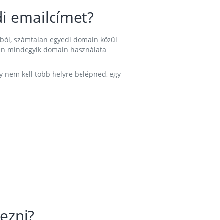
i emailcímet?
ából, számtalan egyedi domain közül
nkben mindegyik domain használata
gy nem kell több helyre belépned, egy
ezni?