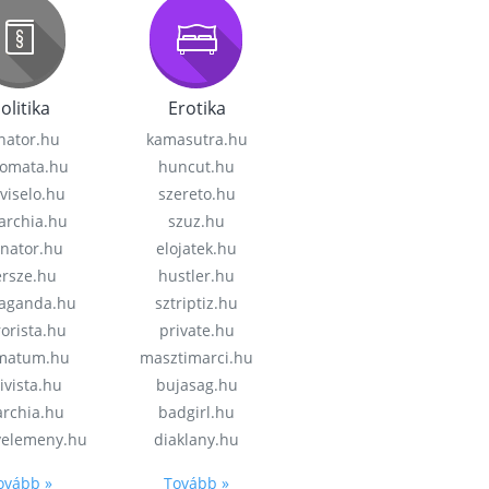
olitika
Erotika
nator.hu
kamasutra.hu
lomata.hu
huncut.hu
viselo.hu
szereto.hu
garchia.hu
szuz.hu
enator.hu
elojatek.hu
rsze.hu
hustler.hu
aganda.hu
sztriptiz.hu
rorista.hu
private.hu
imatum.hu
masztimarci.hu
ivista.hu
bujasag.hu
archia.hu
badgirl.hu
velemeny.hu
diaklany.hu
ovább »
Tovább »