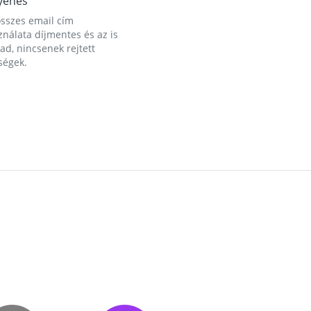
yenes
összes email cím
nálata díjmentes és az is
d, nincsenek rejtett
ségek.