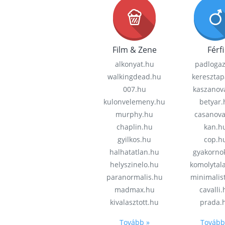
Film & Zene
Férfi
alkonyat.hu
padloga
walkingdead.hu
keresztap
007.hu
kaszanov
kulonvelemeny.hu
betyar.
murphy.hu
casanov
chaplin.hu
kan.h
gyilkos.hu
cop.h
halhatatlan.hu
gyakorno
helyszinelo.hu
komolytal
paranormalis.hu
minimalis
madmax.hu
cavalli
kivalasztott.hu
prada.
Tovább »
Tovább