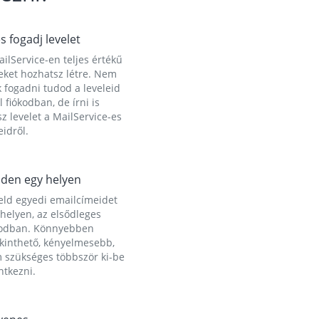
és fogadj levelet
ilService-en teljes értékű
eket hozhatsz létre. Nem
 fogadni tudod a leveleid
l fiókodban, de írni is
z levelet a MailService-es
idről.
den egy helyen
eld egyedi emailcímeidet
helyen, az elsődleges
kodban. Könnyebben
ekinthető, kényelmesebb,
 szükséges többször ki-be
ntkezni.