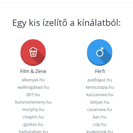
Egy kis ízelítő a kínálatból:
Film & Zene
Férfi
alkonyat.hu
padlogaz.hu
walkingdead.hu
keresztapa.hu
007.hu
kaszanova.hu
kulonvelemeny.hu
betyar.hu
murphy.hu
casanova.hu
chaplin.hu
kan.hu
gyilkos.hu
cop.hu
halhatatlan.hu
gyakornok.hu