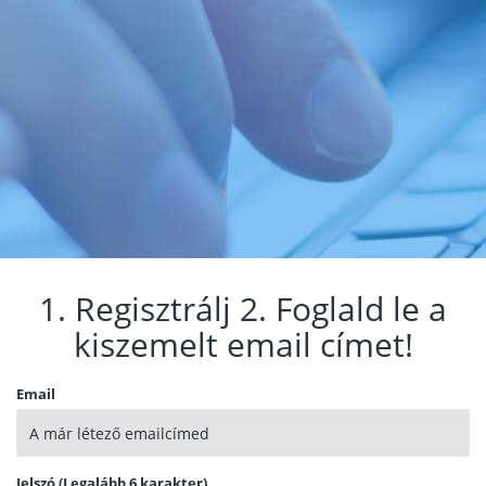
1. Regisztrálj 2. Foglald le a
kiszemelt email címet!
Email
Jelszó (Legalább 6 karakter)