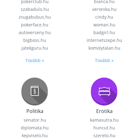
pokerclub.hu
bianca.hu
szabadulo.hu
veronika.hu
zsugabubus.hu
cindy.hu
pokerface.hu
woman.hu
autoverseny.hu
badgirl.hu
bigboss.hu
internetszepe.hu
jatekguru.hu
komolytalan.hu
Tovább »
Tovább »
Politika
Erotika
senator.hu
kamasutra.hu
diplomata.hu
huncut.hu
kepviselo.hu
szereto.hu