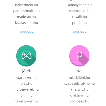
helyszinelo.hu
komolytalan.hu
paranormalis.hu
minimalista.hu
madmax.hu
cavalli.hu
kivalasztott.hu
prada.hu
Tovább »
Tovább »
Játék
Női
starpoker.hu
missbikini.hu
play.hu
szepsegkiralyno.hu
hulyegyerek.hu
kiralyno.hu
omg.hu
diaklany.hu
texaspoker.hu
bombazo.hu