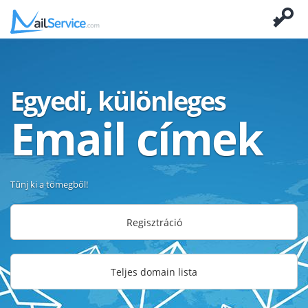
Egyedi, különleges
Email címek
Tűnj ki a tömegből!
Regisztráció
Teljes domain lista