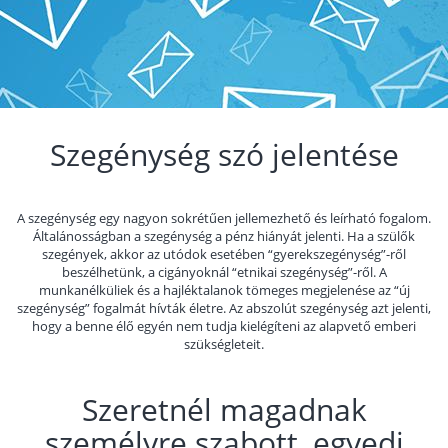
Szegénység szó jelentése
A szegénység egy nagyon sokrétűen jellemezhető és leírható fogalom.
Általánosságban a szegénység a pénz hiányát jelenti. Ha a szülők
szegények, akkor az utódok esetében “gyerekszegénység”-ről
beszélhetünk, a cigányoknál “etnikai szegénység”-ről. A
munkanélküliek és a hajléktalanok tömeges megjelenése az “új
szegénység” fogalmát hívták életre. Az abszolút szegénység azt jelenti,
hogy a benne élő egyén nem tudja kielégíteni az alapvető emberi
szükségleteit.
Szeretnél magadnak
személyre szabott, egyedi