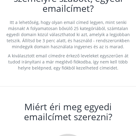
emailcímet?
Itt a lehetőség, hogy olyan email címed legyen, mint senki
másnak! A folyamatosan bővülő 25 kategóriából, számtalan
egyedi domain közül választhatod ki azt, amelyik a legjobban
tetszik. Állítsd be 3 perc alatt, és használd - rendszerünkben
mindegyik domain használata ingyenes és az is marad.
A kiválasztott email címedre érkező leveleket egyszerűen át
tudod irányítani a már meglévő fiókodba, így nem kell több
helyre belépned, egy fiókból kezelheted címeidet.
Miért éri meg egyedi
emailcímet szerezni?