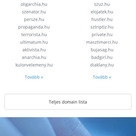
oligarchia.hu
szuz.hu
szenator.hu
elojatek.hu
persze.hu
hustler.hu
propaganda.hu
sztriptiz.hu
terrorista.hu
private.hu
ultimatum.hu
masztimarci.hu
aktivista.hu
bujasag.hu
anarchia.hu
badgirl.hu
kulonvelemeny.hu
diaklany.hu
Tovább »
Tovább »
Teljes domain lista