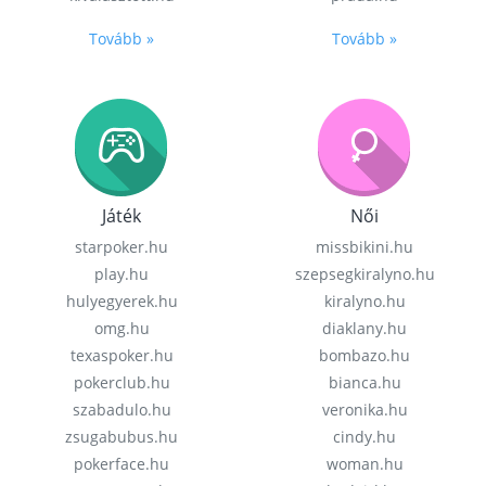
Tovább »
Tovább »
Játék
Női
starpoker.hu
missbikini.hu
play.hu
szepsegkiralyno.hu
hulyegyerek.hu
kiralyno.hu
omg.hu
diaklany.hu
texaspoker.hu
bombazo.hu
pokerclub.hu
bianca.hu
szabadulo.hu
veronika.hu
zsugabubus.hu
cindy.hu
pokerface.hu
woman.hu