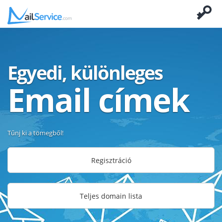
Egyedi, különleges
Email címek
Tűnj ki a tömegből!
Regisztráció
Teljes domain lista