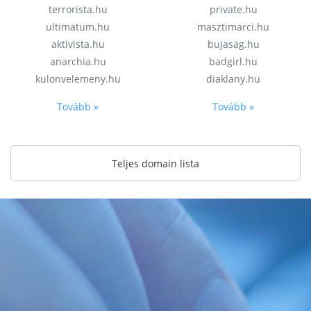
terrorista.hu
private.hu
ultimatum.hu
masztimarci.hu
aktivista.hu
bujasag.hu
anarchia.hu
badgirl.hu
kulonvelemeny.hu
diaklany.hu
Tovább »
Tovább »
Teljes domain lista