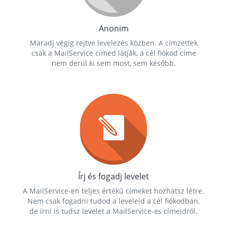
Anonim
Maradj végig rejtve levelezés közben. A címzettek
csak a MailService címed látják, a cél fiókod címe
nem derül ki sem most, sem később.
Írj és fogadj levelet
A MailService-en teljes értékű címeket hozhatsz létre.
Nem csak fogadni tudod a leveleid a cél fiókodban,
de írni is tudsz levelet a MailService-es címeidről.