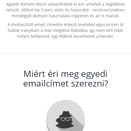
egyedi domain közül választhatod ki azt, amelyik a legjobban
tetszik. Állítsd be 3 perc alatt, és használd - rendszerünkben
mindegyik domain használata ingyenes és az is marad.
A kiválasztott email címedre érkező leveleket egyszerűen át
tudod irányítani a már meglévő fiókodba, így nem kell több
helyre belépned, egy fiókból kezelheted címeidet.
Miért éri meg egyedi
emailcímet szerezni?