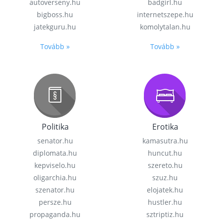
autoverseny.hu
badgirl.hu
bigboss.hu
internetszepe.hu
jatekguru.hu
komolytalan.hu
Tovább »
Tovább »
Politika
Erotika
senator.hu
kamasutra.hu
diplomata.hu
huncut.hu
kepviselo.hu
szereto.hu
oligarchia.hu
szuz.hu
szenator.hu
elojatek.hu
persze.hu
hustler.hu
propaganda.hu
sztriptiz.hu