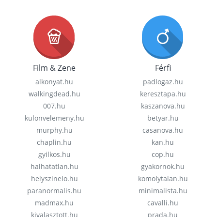
Film & Zene
Férfi
alkonyat.hu
padlogaz.hu
walkingdead.hu
keresztapa.hu
007.hu
kaszanova.hu
kulonvelemeny.hu
betyar.hu
murphy.hu
casanova.hu
chaplin.hu
kan.hu
gyilkos.hu
cop.hu
halhatatlan.hu
gyakornok.hu
helyszinelo.hu
komolytalan.hu
paranormalis.hu
minimalista.hu
madmax.hu
cavalli.hu
kivalasztott.hu
prada.hu