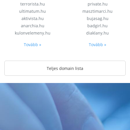
terrorista.hu
private.hu
ultimatum.hu
masztimarci.hu
aktivista.hu
bujasag.hu
anarchia.hu
badgirl.hu
kulonvelemeny.hu
diaklany.hu
Tovább »
Tovább »
Teljes domain lista