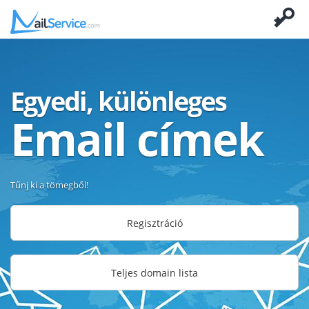
Egyedi, különleges
Email címek
Tűnj ki a tömegből!
Regisztráció
Teljes domain lista