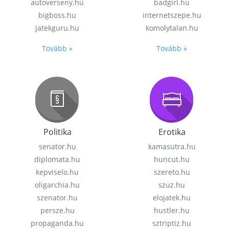
autoverseny.hu
badgirl.hu
bigboss.hu
internetszepe.hu
jatekguru.hu
komolytalan.hu
Tovább »
Tovább »
Politika
Erotika
senator.hu
kamasutra.hu
diplomata.hu
huncut.hu
kepviselo.hu
szereto.hu
oligarchia.hu
szuz.hu
szenator.hu
elojatek.hu
persze.hu
hustler.hu
propaganda.hu
sztriptiz.hu