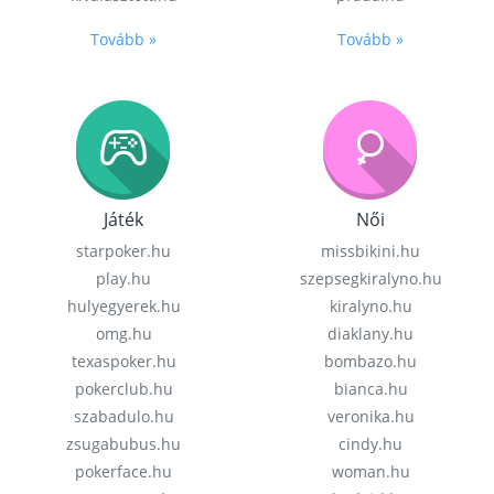
Tovább »
Tovább »
Játék
Női
starpoker.hu
missbikini.hu
play.hu
szepsegkiralyno.hu
hulyegyerek.hu
kiralyno.hu
omg.hu
diaklany.hu
texaspoker.hu
bombazo.hu
pokerclub.hu
bianca.hu
szabadulo.hu
veronika.hu
zsugabubus.hu
cindy.hu
pokerface.hu
woman.hu