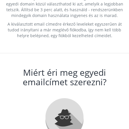
egyedi domain közül választhatod ki azt, amelyik a legjobban
tetszik. Állítsd be 3 perc alatt, és használd - rendszerünkben
mindegyik domain használata ingyenes és az is marad.
A kiválasztott email címedre érkező leveleket egyszerűen át
tudod irányítani a már meglévő fiókodba, így nem kell több
helyre belépned, egy fiókból kezelheted címeidet.
Miért éri meg egyedi
emailcímet szerezni?