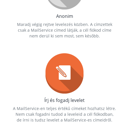
Anonim
Maradj végig rejtve levelezés közben. A címzettek
csak a MailService címed látják, a cél fiókod címe
nem derül ki sem most, sem később.
Írj és fogadj levelet
A MailService-en teljes értékű címeket hozhatsz létre.
Nem csak fogadni tudod a leveleid a cél fiókodban,
de írni is tudsz levelet a MailService-es címeidről.