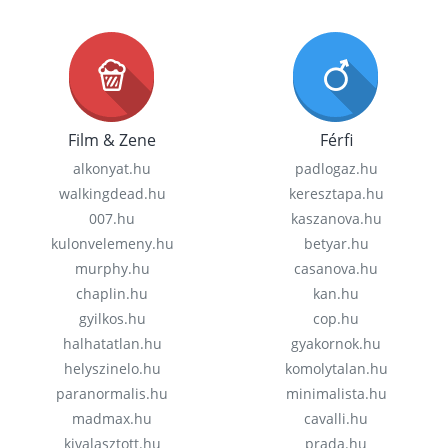
Film & Zene
Férfi
alkonyat.hu
padlogaz.hu
walkingdead.hu
keresztapa.hu
007.hu
kaszanova.hu
kulonvelemeny.hu
betyar.hu
murphy.hu
casanova.hu
chaplin.hu
kan.hu
gyilkos.hu
cop.hu
halhatatlan.hu
gyakornok.hu
helyszinelo.hu
komolytalan.hu
paranormalis.hu
minimalista.hu
madmax.hu
cavalli.hu
kivalasztott.hu
prada.hu