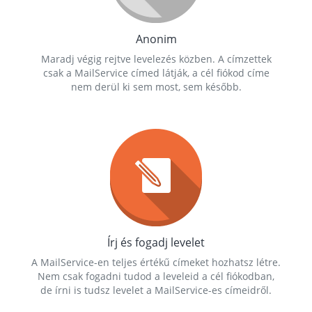
Anonim
Maradj végig rejtve levelezés közben. A címzettek
csak a MailService címed látják, a cél fiókod címe
nem derül ki sem most, sem később.
Írj és fogadj levelet
A MailService-en teljes értékű címeket hozhatsz létre.
Nem csak fogadni tudod a leveleid a cél fiókodban,
de írni is tudsz levelet a MailService-es címeidről.