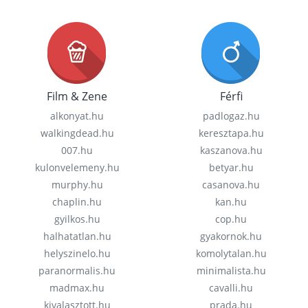
Film & Zene
Férfi
alkonyat.hu
padlogaz.hu
walkingdead.hu
keresztapa.hu
007.hu
kaszanova.hu
kulonvelemeny.hu
betyar.hu
murphy.hu
casanova.hu
chaplin.hu
kan.hu
gyilkos.hu
cop.hu
halhatatlan.hu
gyakornok.hu
helyszinelo.hu
komolytalan.hu
paranormalis.hu
minimalista.hu
madmax.hu
cavalli.hu
kivalasztott.hu
prada.hu