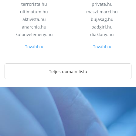
terrorista.hu
private.hu
ultimatum.hu
masztimarci.hu
aktivista.hu
bujasag.hu
anarchia.hu
badgirl.hu
kulonvelemeny.hu
diaklany.hu
Tovább »
Tovább »
Teljes domain lista