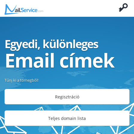
Egyedi, különleges
Email címek
Tűnj ki a tömegből!
Regisztráció
Teljes domain lista