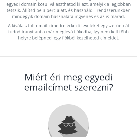
egyedi domain közül választhatod ki azt, amelyik a legjobban
tetszik. Állítsd be 3 perc alatt, és használd - rendszerünkben
mindegyik domain használata ingyenes és az is marad.
A kiválasztott email címedre érkező leveleket egyszerűen át
tudod irányítani a már meglévő fiókodba, így nem kell több
helyre belépned, egy fiókból kezelheted címeidet.
Miért éri meg egyedi
emailcímet szerezni?