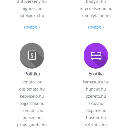
autoverseny.hu
badgirl.hu
bigboss.hu
internetszepe.hu
jatekguru.hu
komolytalan.hu
Tovább »
Tovább »
Politika
Erotika
senator.hu
kamasutra.hu
diplomata.hu
huncut.hu
kepviselo.hu
szereto.hu
oligarchia.hu
szuz.hu
szenator.hu
elojatek.hu
persze.hu
hustler.hu
propaganda.hu
sztriptiz.hu