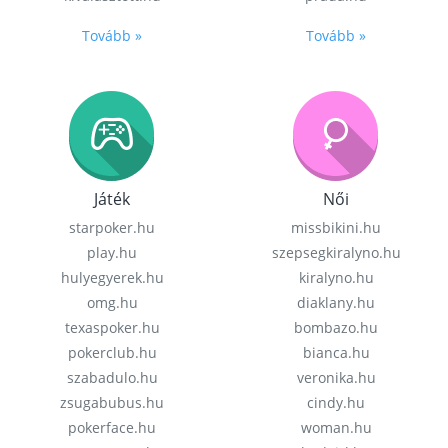
Tovább »
Tovább »
Játék
Női
starpoker.hu
missbikini.hu
play.hu
szepsegkiralyno.hu
hulyegyerek.hu
kiralyno.hu
omg.hu
diaklany.hu
texaspoker.hu
bombazo.hu
pokerclub.hu
bianca.hu
szabadulo.hu
veronika.hu
zsugabubus.hu
cindy.hu
pokerface.hu
woman.hu