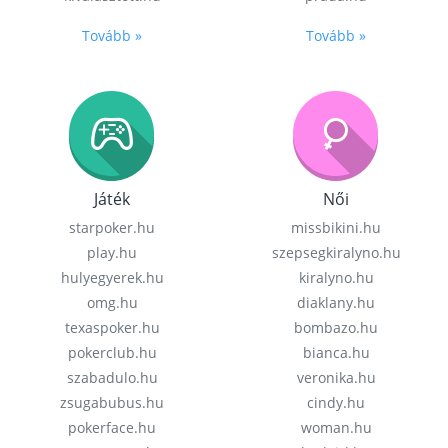
Tovább »
Tovább »
Játék
Női
starpoker.hu
missbikini.hu
play.hu
szepsegkiralyno.hu
hulyegyerek.hu
kiralyno.hu
omg.hu
diaklany.hu
texaspoker.hu
bombazo.hu
pokerclub.hu
bianca.hu
szabadulo.hu
veronika.hu
zsugabubus.hu
cindy.hu
pokerface.hu
woman.hu