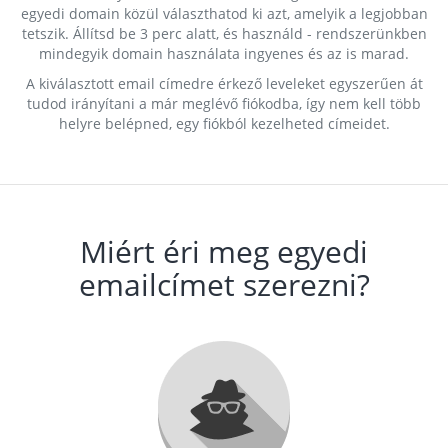
egyedi domain közül választhatod ki azt, amelyik a legjobban
tetszik. Állítsd be 3 perc alatt, és használd - rendszerünkben
mindegyik domain használata ingyenes és az is marad.
A kiválasztott email címedre érkező leveleket egyszerűen át
tudod irányítani a már meglévő fiókodba, így nem kell több
helyre belépned, egy fiókból kezelheted címeidet.
Miért éri meg egyedi
emailcímet szerezni?