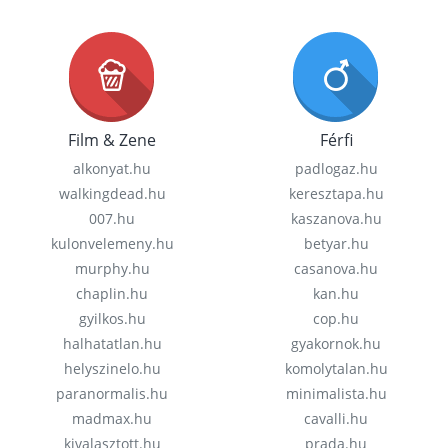
Film & Zene
Férfi
alkonyat.hu
padlogaz.hu
walkingdead.hu
keresztapa.hu
007.hu
kaszanova.hu
kulonvelemeny.hu
betyar.hu
murphy.hu
casanova.hu
chaplin.hu
kan.hu
gyilkos.hu
cop.hu
halhatatlan.hu
gyakornok.hu
helyszinelo.hu
komolytalan.hu
paranormalis.hu
minimalista.hu
madmax.hu
cavalli.hu
kivalasztott.hu
prada.hu