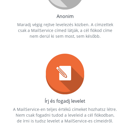
Anonim
Maradj végig rejtve levelezés közben. A címzettek
csak a MailService címed látják, a cél fiókod címe
nem derül ki sem most, sem később.
Írj és fogadj levelet
A MailService-en teljes értékű címeket hozhatsz létre.
Nem csak fogadni tudod a leveleid a cél fiókodban,
de írni is tudsz levelet a MailService-es címeidről.