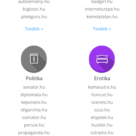
autoverseny.hu
badgirl.hu
bigboss.hu
internetszepe.hu
jatekguru.hu
komolytalan.hu
Tovább »
Tovább »
Politika
Erotika
senator.hu
kamasutra.hu
diplomata.hu
huncut.hu
kepviselo.hu
szereto.hu
oligarchia.hu
szuz.hu
szenator.hu
elojatek.hu
persze.hu
hustler.hu
propaganda.hu
sztriptiz.hu