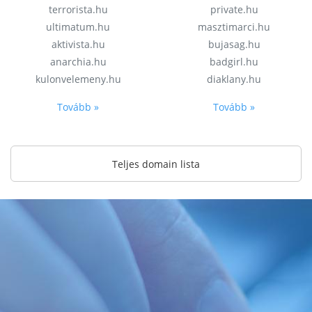
terrorista.hu
private.hu
ultimatum.hu
masztimarci.hu
aktivista.hu
bujasag.hu
anarchia.hu
badgirl.hu
kulonvelemeny.hu
diaklany.hu
Tovább »
Tovább »
Teljes domain lista