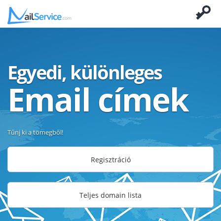
Egyedi, különleges
Email címek
Tűnj ki a tömegből!
Regisztráció
Teljes domain lista