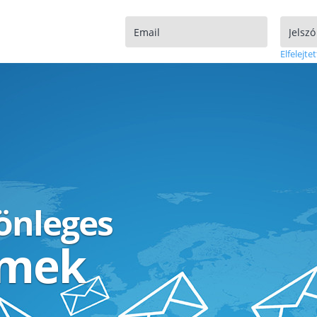
Elfelejtet
lönleges
ímek