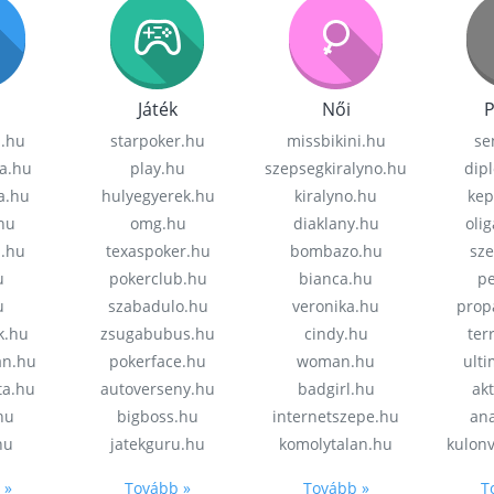
Játék
Női
P
z.hu
starpoker.hu
missbikini.hu
se
a.hu
play.hu
szepsegkiralyno.hu
dip
a.hu
hulyegyerek.hu
kiralyno.hu
kep
hu
omg.hu
diaklany.hu
oli
a.hu
texaspoker.hu
bombazo.hu
sz
u
pokerclub.hu
bianca.hu
pe
u
szabadulo.hu
veronika.hu
prop
k.hu
zsugabubus.hu
cindy.hu
ter
an.hu
pokerface.hu
woman.hu
ult
ta.hu
autoverseny.hu
badgirl.hu
akt
.hu
bigboss.hu
internetszepe.hu
an
hu
jatekguru.hu
komolytalan.hu
kulon
 »
Tovább »
Tovább »
T