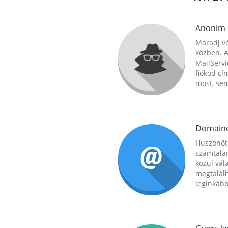
Anonim
Maradj vé
közben. A
MailServi
fiókod cí
most, se
Domain
Huszonöt
számtala
közül vál
megtalál
leginkább