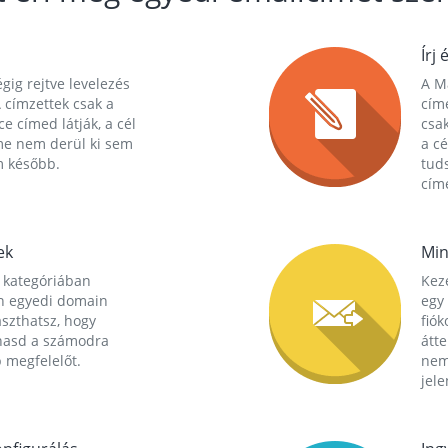
Írj 
gig rejtve levelezés
A Ma
 címzettek csak a
cím
ce címed látják, a cél
csak
me nem derül ki sem
a cé
m később.
tuds
címe
ek
Min
 kategóriában
Kez
n egyedi domain
egy 
aszthatsz, hogy
fió
hasd a számodra
átt
 megfelelőt.
nem
jele