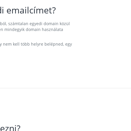
i emailcímet?
ából, számtalan egyedi domain közül
nkben mindegyik domain használata
gy nem kell több helyre belépned, egy
ezni?