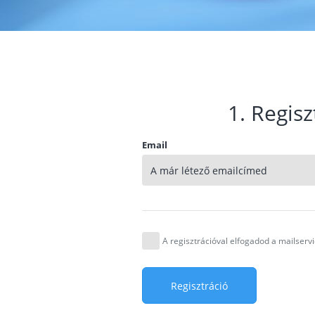
1. Regisz
Email
A regisztrációval elfogadod a mailser
Regisztráció