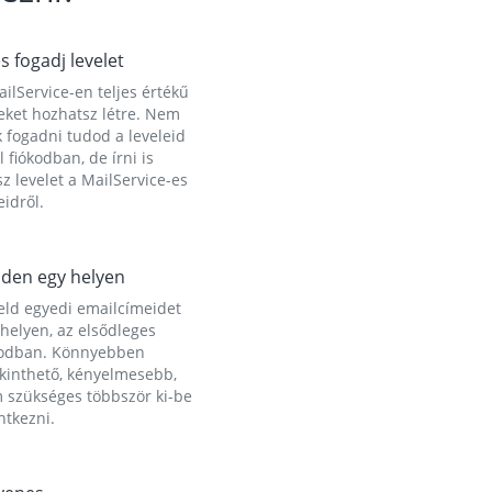
és fogadj levelet
ilService-en teljes értékű
eket hozhatsz létre. Nem
 fogadni tudod a leveleid
l fiókodban, de írni is
z levelet a MailService-es
idről.
den egy helyen
eld egyedi emailcímeidet
helyen, az elsődleges
kodban. Könnyebben
ekinthető, kényelmesebb,
 szükséges többször ki-be
ntkezni.