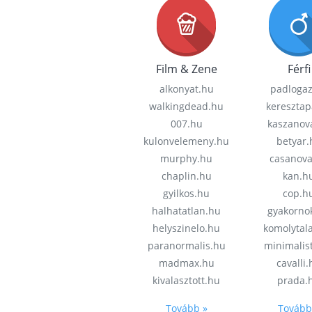
Film & Zene
Férfi
alkonyat.hu
padloga
walkingdead.hu
keresztap
007.hu
kaszanov
kulonvelemeny.hu
betyar.
murphy.hu
casanov
chaplin.hu
kan.h
gyilkos.hu
cop.h
halhatatlan.hu
gyakorno
helyszinelo.hu
komolytal
paranormalis.hu
minimalis
madmax.hu
cavalli
kivalasztott.hu
prada.
Tovább »
Tovább