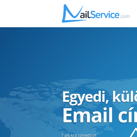
Egyedi, kü
Email c
Tűnj ki a tömegből!