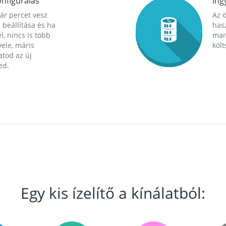
nfigurálás
Ing
ár percet vesz
Az 
 beállítása és ha
hasz
l, nincs is több
mara
ele, máris
költ
tod az új
ed.
Egy kis ízelítő a kínálatból: