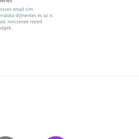
yenes
összes email cím
nálata díjmentes és az is
d, nincsenek rejtett
ségek.