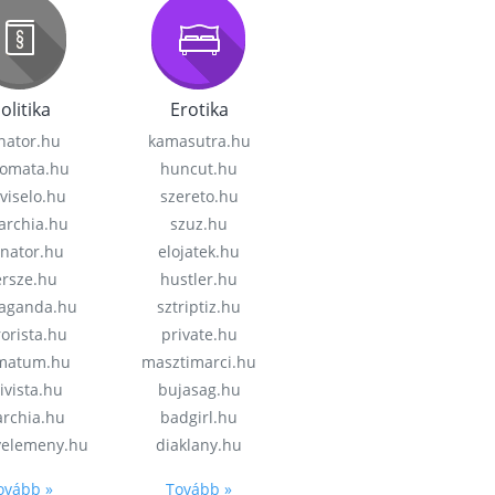
olitika
Erotika
nator.hu
kamasutra.hu
lomata.hu
huncut.hu
viselo.hu
szereto.hu
garchia.hu
szuz.hu
enator.hu
elojatek.hu
rsze.hu
hustler.hu
aganda.hu
sztriptiz.hu
rorista.hu
private.hu
imatum.hu
masztimarci.hu
ivista.hu
bujasag.hu
archia.hu
badgirl.hu
velemeny.hu
diaklany.hu
ovább »
Tovább »