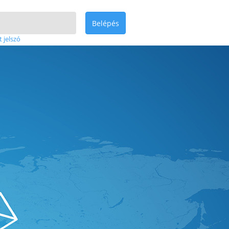
Belépés
t jelszó