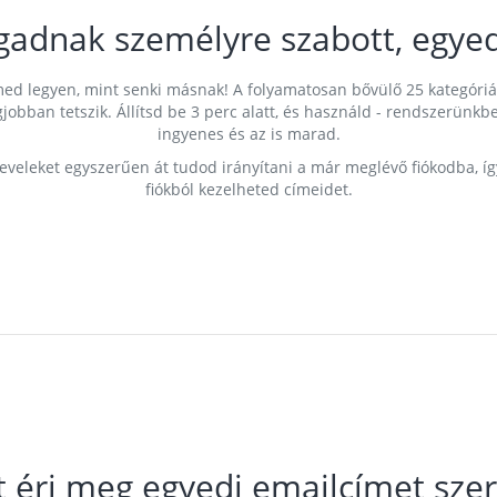
gadnak személyre szabott, egyed
címed legyen, mint senki másnak! A folyamatosan bővülő 25 kategóri
egjobban tetszik. Állítsd be 3 perc alatt, és használd - rendszerü
ingyenes és az is marad.
leveleket egyszerűen át tudod irányítani a már meglévő fiókodba, í
fiókból kezelheted címeidet.
t éri meg egyedi emailcímet szer