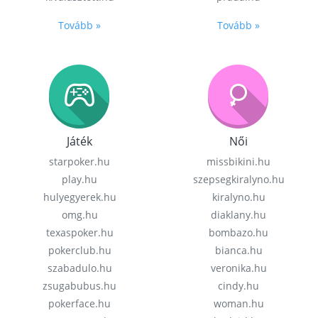
Tovább »
Tovább »
Játék
Női
starpoker.hu
missbikini.hu
play.hu
szepsegkiralyno.hu
hulyegyerek.hu
kiralyno.hu
omg.hu
diaklany.hu
texaspoker.hu
bombazo.hu
pokerclub.hu
bianca.hu
szabadulo.hu
veronika.hu
zsugabubus.hu
cindy.hu
pokerface.hu
woman.hu