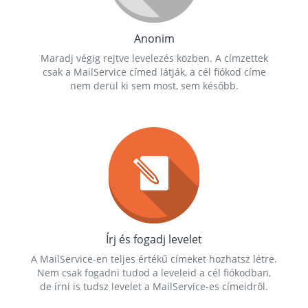
Anonim
Maradj végig rejtve levelezés közben. A címzettek
csak a MailService címed látják, a cél fiókod címe
nem derül ki sem most, sem később.
Írj és fogadj levelet
A MailService-en teljes értékű címeket hozhatsz létre.
Nem csak fogadni tudod a leveleid a cél fiókodban,
de írni is tudsz levelet a MailService-es címeidről.