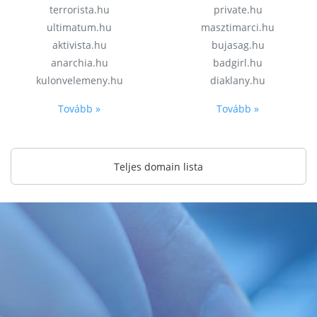
terrorista.hu
private.hu
ultimatum.hu
masztimarci.hu
aktivista.hu
bujasag.hu
anarchia.hu
badgirl.hu
kulonvelemeny.hu
diaklany.hu
Tovább »
Tovább »
Teljes domain lista