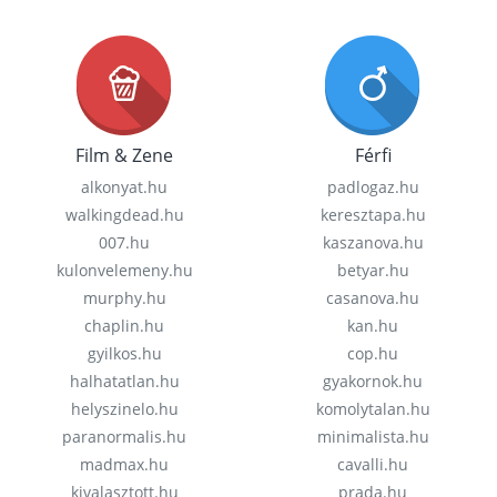
Film & Zene
Férfi
alkonyat.hu
padlogaz.hu
walkingdead.hu
keresztapa.hu
007.hu
kaszanova.hu
kulonvelemeny.hu
betyar.hu
murphy.hu
casanova.hu
chaplin.hu
kan.hu
gyilkos.hu
cop.hu
halhatatlan.hu
gyakornok.hu
helyszinelo.hu
komolytalan.hu
paranormalis.hu
minimalista.hu
madmax.hu
cavalli.hu
kivalasztott.hu
prada.hu