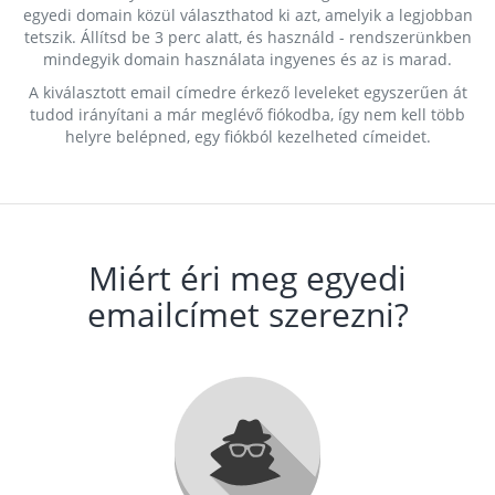
egyedi domain közül választhatod ki azt, amelyik a legjobban
tetszik. Állítsd be 3 perc alatt, és használd - rendszerünkben
mindegyik domain használata ingyenes és az is marad.
A kiválasztott email címedre érkező leveleket egyszerűen át
tudod irányítani a már meglévő fiókodba, így nem kell több
helyre belépned, egy fiókból kezelheted címeidet.
Miért éri meg egyedi
emailcímet szerezni?