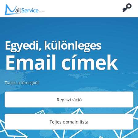
Egyedi, különleges
Email címek
Tűnj ki a tömegből!
Regisztráció
Teljes domain lista