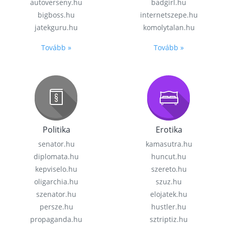
autoverseny.hu
badgirl.hu
bigboss.hu
internetszepe.hu
jatekguru.hu
komolytalan.hu
Tovább »
Tovább »
Politika
Erotika
senator.hu
kamasutra.hu
diplomata.hu
huncut.hu
kepviselo.hu
szereto.hu
oligarchia.hu
szuz.hu
szenator.hu
elojatek.hu
persze.hu
hustler.hu
propaganda.hu
sztriptiz.hu