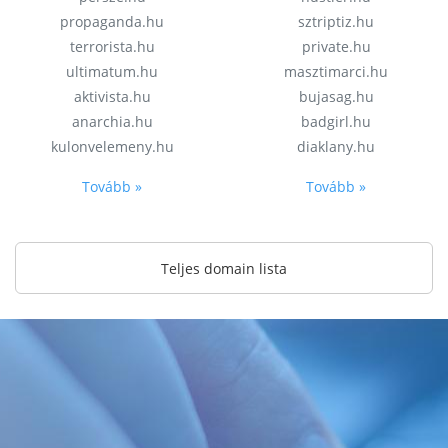
propaganda.hu
sztriptiz.hu
terrorista.hu
private.hu
ultimatum.hu
masztimarci.hu
aktivista.hu
bujasag.hu
anarchia.hu
badgirl.hu
kulonvelemeny.hu
diaklany.hu
Tovább »
Tovább »
Teljes domain lista