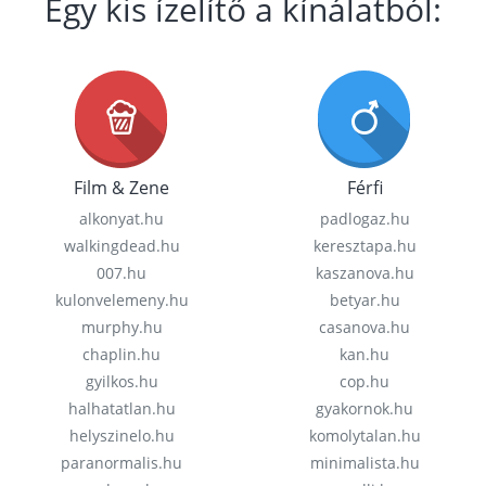
Egy kis ízelítő a kínálatból:
Film & Zene
Férfi
alkonyat.hu
padlogaz.hu
walkingdead.hu
keresztapa.hu
007.hu
kaszanova.hu
kulonvelemeny.hu
betyar.hu
murphy.hu
casanova.hu
chaplin.hu
kan.hu
gyilkos.hu
cop.hu
halhatatlan.hu
gyakornok.hu
helyszinelo.hu
komolytalan.hu
paranormalis.hu
minimalista.hu