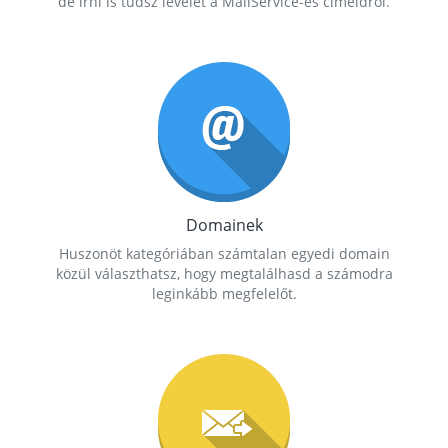
de írni is tudsz levelet a MailService-es címeidről.
Domainek
Huszonöt kategóriában számtalan egyedi domain
közül választhatsz, hogy megtalálhasd a számodra
leginkább megfelelőt.