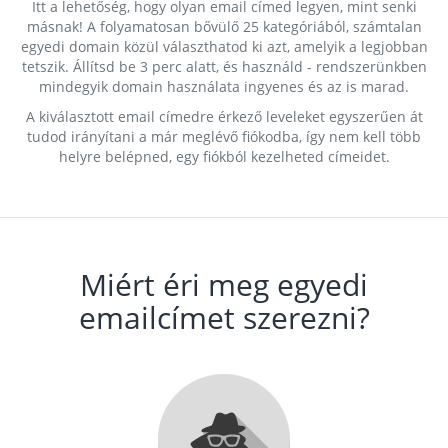
Itt a lehetőség, hogy olyan email címed legyen, mint senki
másnak! A folyamatosan bővülő 25 kategóriából, számtalan
egyedi domain közül választhatod ki azt, amelyik a legjobban
tetszik. Állítsd be 3 perc alatt, és használd - rendszerünkben
mindegyik domain használata ingyenes és az is marad.
A kiválasztott email címedre érkező leveleket egyszerűen át
tudod irányítani a már meglévő fiókodba, így nem kell több
helyre belépned, egy fiókból kezelheted címeidet.
Miért éri meg egyedi
emailcímet szerezni?