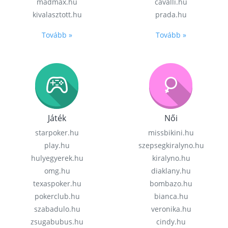
madmax.hu
cavalli.hu
kivalasztott.hu
prada.hu
Tovább »
Tovább »
Játék
Női
starpoker.hu
missbikini.hu
play.hu
szepsegkiralyno.hu
hulyegyerek.hu
kiralyno.hu
omg.hu
diaklany.hu
texaspoker.hu
bombazo.hu
pokerclub.hu
bianca.hu
szabadulo.hu
veronika.hu
zsugabubus.hu
cindy.hu