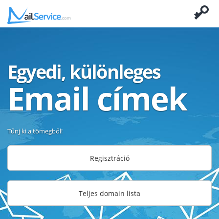
Egyedi, különleges
Email címek
Tűnj ki a tömegből!
Regisztráció
Teljes domain lista