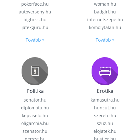
pokerface.hu
woman.hu
autoverseny.hu
badgirl.hu
bigboss.hu
internetszepe.hu
jatekguru.hu
komolytalan.hu
Tovább »
Tovább »
Politika
Erotika
senator.hu
kamasutra.hu
diplomata.hu
huncut.hu
kepviselo.hu
szereto.hu
oligarchia.hu
szuz.hu
szenator.hu
elojatek.hu
persze.hu
hustler.hu