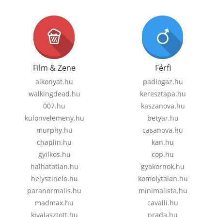
Film & Zene
Férfi
alkonyat.hu
padlogaz.hu
walkingdead.hu
keresztapa.hu
007.hu
kaszanova.hu
kulonvelemeny.hu
betyar.hu
murphy.hu
casanova.hu
chaplin.hu
kan.hu
gyilkos.hu
cop.hu
halhatatlan.hu
gyakornok.hu
helyszinelo.hu
komolytalan.hu
paranormalis.hu
minimalista.hu
madmax.hu
cavalli.hu
kivalasztott.hu
prada.hu