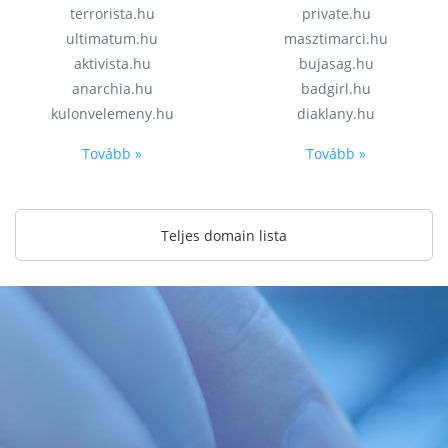
terrorista.hu
private.hu
ultimatum.hu
masztimarci.hu
aktivista.hu
bujasag.hu
anarchia.hu
badgirl.hu
kulonvelemeny.hu
diaklany.hu
Tovább »
Tovább »
Teljes domain lista