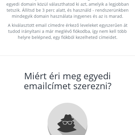
egyedi domain közül választhatod ki azt, amelyik a legjobban
tetszik. Állítsd be 3 perc alatt, és használd - rendszerünkben
mindegyik domain használata ingyenes és az is marad.
A kiválasztott email címedre érkező leveleket egyszerűen át
tudod irányítani a már meglévő fiókodba, így nem kell több
helyre belépned, egy fiókból kezelheted címeidet.
Miért éri meg egyedi
emailcímet szerezni?