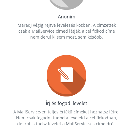
Anonim
Maradj végig rejtve levelezés közben. A címzettek
csak a MailService címed látják, a cél fiókod címe
nem derül ki sem most, sem később.
Írj és fogadj levelet
A MailService-en teljes értékű címeket hozhatsz létre.
Nem csak fogadni tudod a leveleid a cél fiókodban,
de írni is tudsz levelet a MailService-es címeidről.