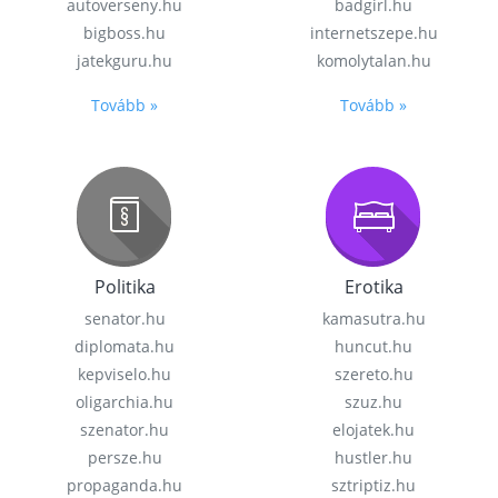
autoverseny.hu
badgirl.hu
bigboss.hu
internetszepe.hu
jatekguru.hu
komolytalan.hu
Tovább »
Tovább »
Politika
Erotika
senator.hu
kamasutra.hu
diplomata.hu
huncut.hu
kepviselo.hu
szereto.hu
oligarchia.hu
szuz.hu
szenator.hu
elojatek.hu
persze.hu
hustler.hu
propaganda.hu
sztriptiz.hu