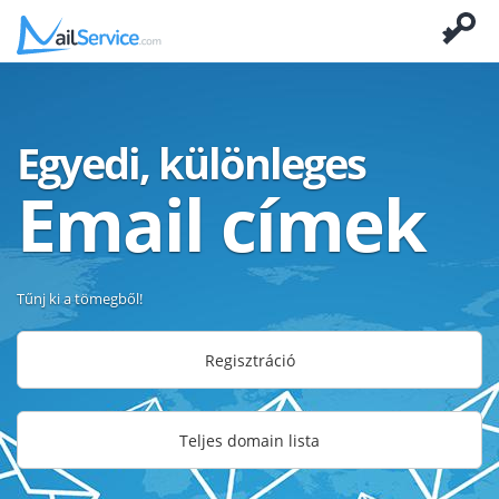
Egyedi, különleges
Email címek
Tűnj ki a tömegből!
Regisztráció
Teljes domain lista