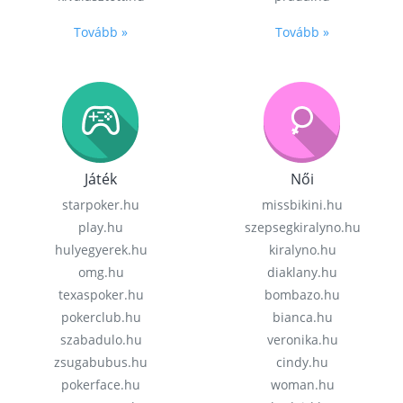
Tovább »
Tovább »
Játék
Női
starpoker.hu
missbikini.hu
play.hu
szepsegkiralyno.hu
hulyegyerek.hu
kiralyno.hu
omg.hu
diaklany.hu
texaspoker.hu
bombazo.hu
pokerclub.hu
bianca.hu
szabadulo.hu
veronika.hu
zsugabubus.hu
cindy.hu
pokerface.hu
woman.hu