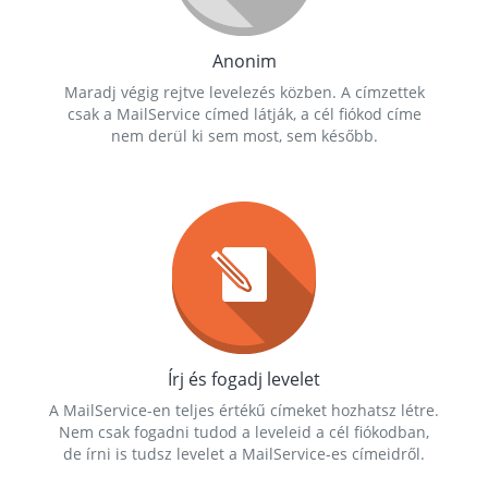
Anonim
Maradj végig rejtve levelezés közben. A címzettek
csak a MailService címed látják, a cél fiókod címe
nem derül ki sem most, sem később.
Írj és fogadj levelet
A MailService-en teljes értékű címeket hozhatsz létre.
Nem csak fogadni tudod a leveleid a cél fiókodban,
de írni is tudsz levelet a MailService-es címeidről.