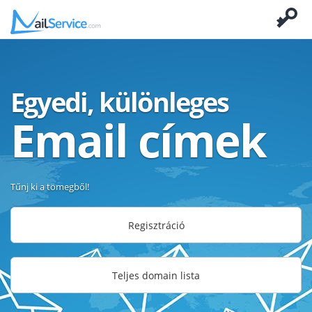
Egyedi, különleges
Email címek
Tűnj ki a tömegből!
Regisztráció
Teljes domain lista