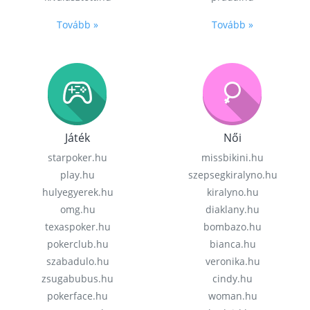
Tovább »
Tovább »
Játék
Női
starpoker.hu
missbikini.hu
play.hu
szepsegkiralyno.hu
hulyegyerek.hu
kiralyno.hu
omg.hu
diaklany.hu
texaspoker.hu
bombazo.hu
pokerclub.hu
bianca.hu
szabadulo.hu
veronika.hu
zsugabubus.hu
cindy.hu
pokerface.hu
woman.hu