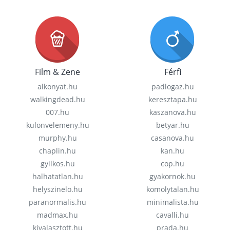
Film & Zene
Férfi
alkonyat.hu
padlogaz.hu
walkingdead.hu
keresztapa.hu
007.hu
kaszanova.hu
kulonvelemeny.hu
betyar.hu
murphy.hu
casanova.hu
chaplin.hu
kan.hu
gyilkos.hu
cop.hu
halhatatlan.hu
gyakornok.hu
helyszinelo.hu
komolytalan.hu
paranormalis.hu
minimalista.hu
madmax.hu
cavalli.hu
kivalasztott.hu
prada.hu