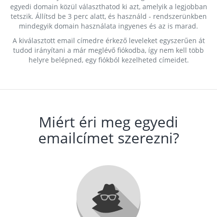
egyedi domain közül választhatod ki azt, amelyik a legjobban
tetszik. Állítsd be 3 perc alatt, és használd - rendszerünkben
mindegyik domain használata ingyenes és az is marad.
A kiválasztott email címedre érkező leveleket egyszerűen át
tudod irányítani a már meglévő fiókodba, így nem kell több
helyre belépned, egy fiókból kezelheted címeidet.
Miért éri meg egyedi
emailcímet szerezni?