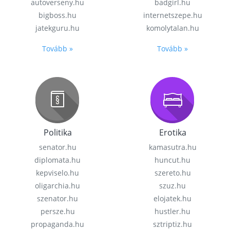
autoverseny.hu
badgirl.hu
bigboss.hu
internetszepe.hu
jatekguru.hu
komolytalan.hu
Tovább »
Tovább »
Politika
Erotika
senator.hu
kamasutra.hu
diplomata.hu
huncut.hu
kepviselo.hu
szereto.hu
oligarchia.hu
szuz.hu
szenator.hu
elojatek.hu
persze.hu
hustler.hu
propaganda.hu
sztriptiz.hu