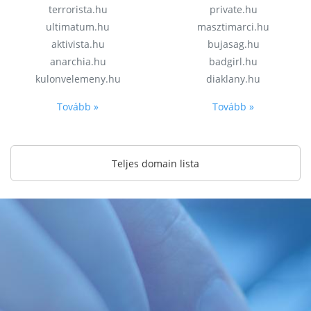
terrorista.hu
private.hu
ultimatum.hu
masztimarci.hu
aktivista.hu
bujasag.hu
anarchia.hu
badgirl.hu
kulonvelemeny.hu
diaklany.hu
Tovább »
Tovább »
Teljes domain lista