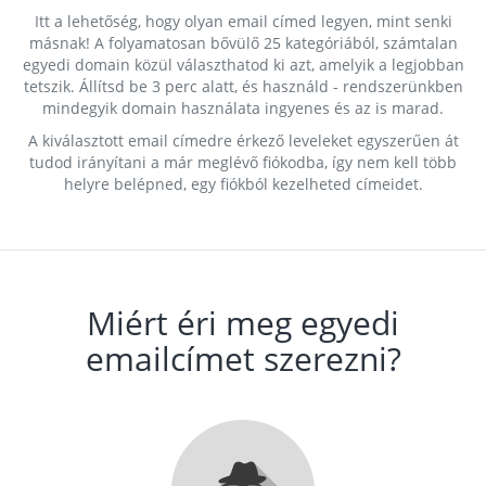
Itt a lehetőség, hogy olyan email címed legyen, mint senki
másnak! A folyamatosan bővülő 25 kategóriából, számtalan
egyedi domain közül választhatod ki azt, amelyik a legjobban
tetszik. Állítsd be 3 perc alatt, és használd - rendszerünkben
mindegyik domain használata ingyenes és az is marad.
A kiválasztott email címedre érkező leveleket egyszerűen át
tudod irányítani a már meglévő fiókodba, így nem kell több
helyre belépned, egy fiókból kezelheted címeidet.
Miért éri meg egyedi
emailcímet szerezni?