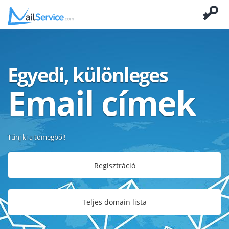
Egyedi, különleges
Email címek
Tűnj ki a tömegből!
Regisztráció
Teljes domain lista