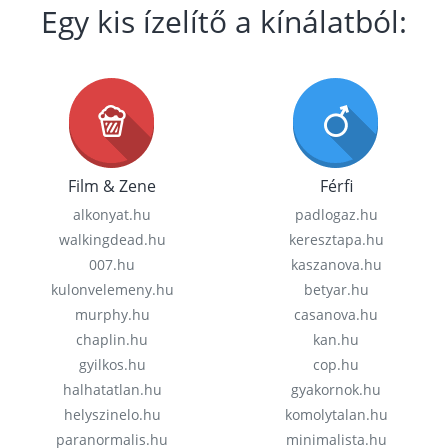
Egy kis ízelítő a kínálatból:
Film & Zene
Férfi
alkonyat.hu
padlogaz.hu
walkingdead.hu
keresztapa.hu
007.hu
kaszanova.hu
kulonvelemeny.hu
betyar.hu
murphy.hu
casanova.hu
chaplin.hu
kan.hu
gyilkos.hu
cop.hu
halhatatlan.hu
gyakornok.hu
helyszinelo.hu
komolytalan.hu
paranormalis.hu
minimalista.hu