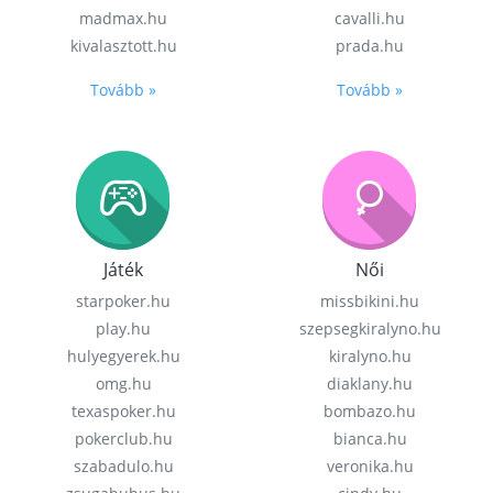
madmax.hu
cavalli.hu
kivalasztott.hu
prada.hu
Tovább »
Tovább »
Játék
Női
starpoker.hu
missbikini.hu
play.hu
szepsegkiralyno.hu
hulyegyerek.hu
kiralyno.hu
omg.hu
diaklany.hu
texaspoker.hu
bombazo.hu
pokerclub.hu
bianca.hu
szabadulo.hu
veronika.hu