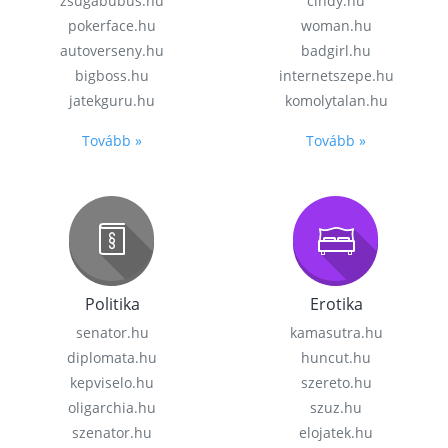
zsugabubus.hu
cindy.hu
pokerface.hu
woman.hu
autoverseny.hu
badgirl.hu
bigboss.hu
internetszepe.hu
jatekguru.hu
komolytalan.hu
Tovább »
Tovább »
Politika
Erotika
senator.hu
kamasutra.hu
diplomata.hu
huncut.hu
kepviselo.hu
szereto.hu
oligarchia.hu
szuz.hu
szenator.hu
elojatek.hu