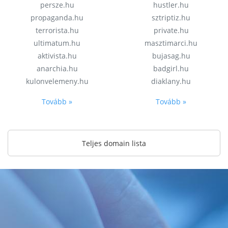
persze.hu
hustler.hu
propaganda.hu
sztriptiz.hu
terrorista.hu
private.hu
ultimatum.hu
masztimarci.hu
aktivista.hu
bujasag.hu
anarchia.hu
badgirl.hu
kulonvelemeny.hu
diaklany.hu
Tovább »
Tovább »
Teljes domain lista