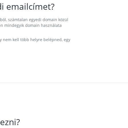
i emailcímet?
ából, számtalan egyedi domain közül
nkben mindegyik domain használata
gy nem kell több helyre belépned, egy
ezni?