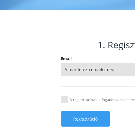
1. Regisz
Email
A regisztrációval elfogadod a mailser
Regisztráció