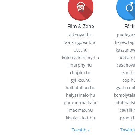
Film & Zene
Férfi
alkonyat.hu
padloga
walkingdead.hu
keresztap
007.hu
kaszanov
kulonvelemeny.hu
betyar.
murphy.hu
casanov
chaplin.hu
kan.h
gyilkos.hu
cop.h
halhatatlan.hu
gyakorno
helyszinelo.hu
komolytal
paranormalis.hu
minimalis
madmax.hu
cavalli
kivalasztott.hu
prada.
Tovább »
Tovább