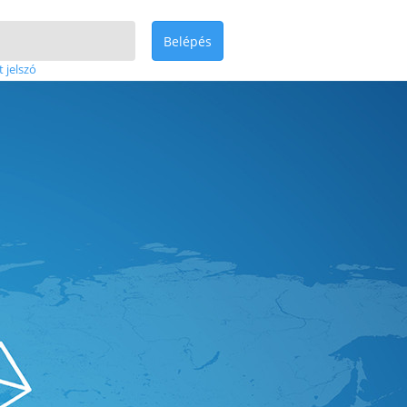
Belépés
t jelszó