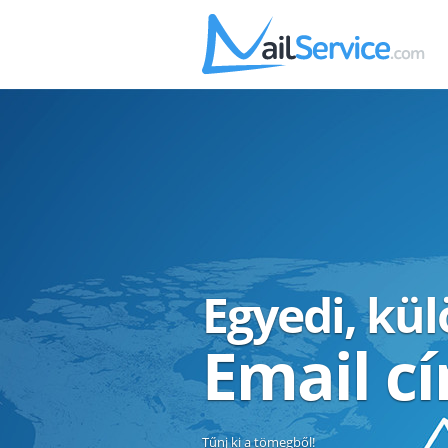
Egyedi, kü
Email c
Tűnj ki a tömegből!