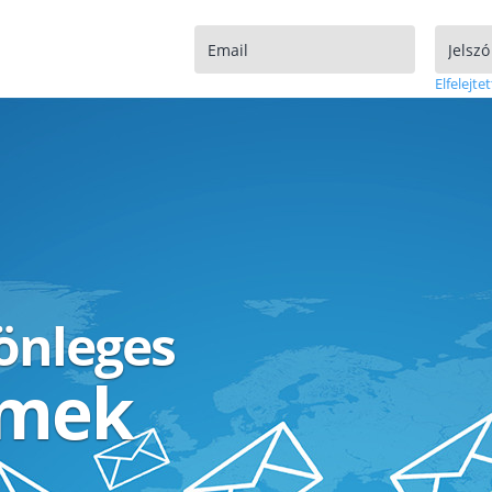
Elfelejtet
lönleges
ímek