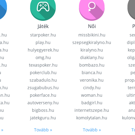
Játék
Női
P
z.hu
starpoker.hu
missbikini.hu
se
a.hu
play.hu
szepsegkiralyno.hu
dip
a.hu
hulyegyerek.hu
kiralyno.hu
kep
hu
omg.hu
diaklany.hu
oli
a.hu
texaspoker.hu
bombazo.hu
sz
u
pokerclub.hu
bianca.hu
pe
u
szabadulo.hu
veronika.hu
prop
k.hu
zsugabubus.hu
cindy.hu
ter
an.hu
pokerface.hu
woman.hu
ult
ta.hu
autoverseny.hu
badgirl.hu
akt
.hu
bigboss.hu
internetszepe.hu
an
hu
jatekguru.hu
komolytalan.hu
kulon
 »
Tovább »
Tovább »
T