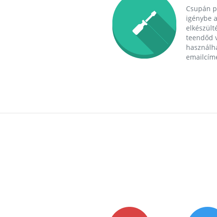
Csupán p
igénybe a
elkészülté
teendőd v
használha
emailcím