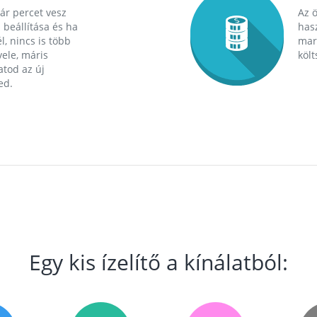
ár percet vesz
Az 
 beállítása és ha
hasz
l, nincs is több
mara
ele, máris
költ
tod az új
ed.
Egy kis ízelítő a kínálatból: