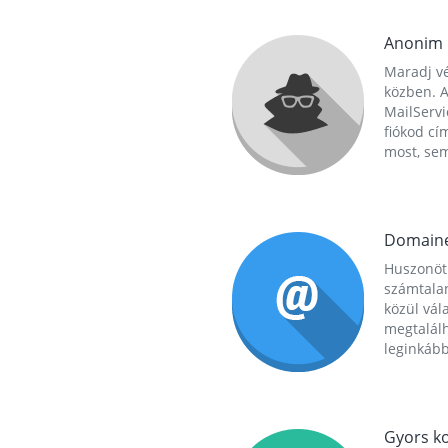
Anonim
Maradj vé
közben. A
MailServi
fiókod cí
most, se
Domain
Huszonöt
számtala
közül vál
megtalál
leginkább
Gyors ko