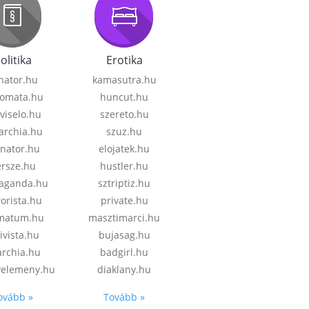
olitika
Erotika
nator.hu
kamasutra.hu
lomata.hu
huncut.hu
viselo.hu
szereto.hu
garchia.hu
szuz.hu
enator.hu
elojatek.hu
rsze.hu
hustler.hu
aganda.hu
sztriptiz.hu
rorista.hu
private.hu
imatum.hu
masztimarci.hu
ivista.hu
bujasag.hu
archia.hu
badgirl.hu
velemeny.hu
diaklany.hu
ovább »
Tovább »