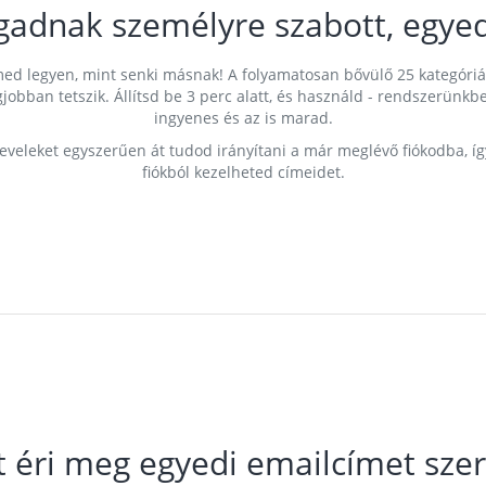
gadnak személyre szabott, egyed
címed legyen, mint senki másnak! A folyamatosan bővülő 25 kategóri
egjobban tetszik. Állítsd be 3 perc alatt, és használd - rendszerü
ingyenes és az is marad.
leveleket egyszerűen át tudod irányítani a már meglévő fiókodba, í
fiókból kezelheted címeidet.
t éri meg egyedi emailcímet szer