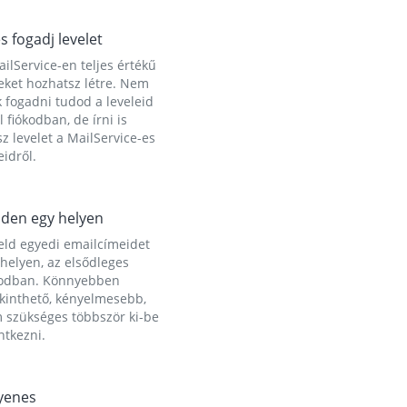
és fogadj levelet
ilService-en teljes értékű
eket hozhatsz létre. Nem
 fogadni tudod a leveleid
l fiókodban, de írni is
z levelet a MailService-es
idről.
den egy helyen
eld egyedi emailcímeidet
helyen, az elsődleges
kodban. Könnyebben
ekinthető, kényelmesebb,
 szükséges többször ki-be
ntkezni.
yenes