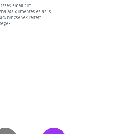
összes email cím
nálata díjmentes és az is
d, nincsenek rejtett
ségek.