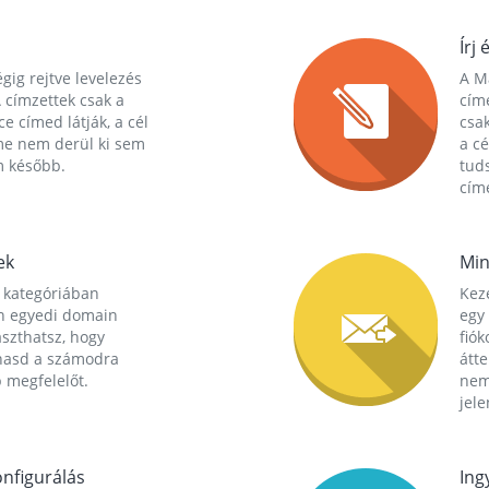
Írj 
gig rejtve levelezés
A Ma
 címzettek csak a
cím
ce címed látják, a cél
csak
me nem derül ki sem
a cé
m később.
tuds
címe
ek
Min
 kategóriában
Kez
n egyedi domain
egy 
aszthatsz, hogy
fió
hasd a számodra
átt
 megfelelőt.
nem
jele
nfigurálás
Ing