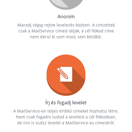
Anonim
Maradj végig rejtve levelezés közben. A címzettek
csak a MailService címed látják, a cél fiókod címe
nem derül ki sem most, sem később.
Írj és fogadj levelet
A MailService-en teljes értékű címeket hozhatsz létre.
Nem csak fogadni tudod a leveleid a cél fiókodban,
de írni is tudsz levelet a MailService-es címeidről.