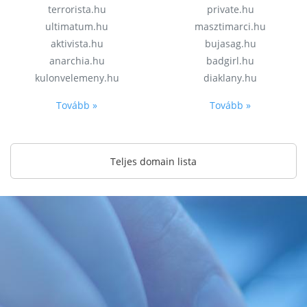
terrorista.hu
private.hu
ultimatum.hu
masztimarci.hu
aktivista.hu
bujasag.hu
anarchia.hu
badgirl.hu
kulonvelemeny.hu
diaklany.hu
Tovább »
Tovább »
Teljes domain lista