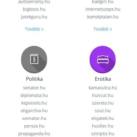
autoverseny.hu
badgirl.hu
bigboss.hu
internetszepe.hu
jatekguru.hu
komolytalan.hu
Tovább »
Tovább »
Politika
Erotika
senator.hu
kamasutra.hu
diplomata.hu
huncut.hu
kepviselo.hu
szereto.hu
oligarchia.hu
szuz.hu
szenator.hu
elojatek.hu
persze.hu
hustler.hu
propaganda.hu
sztriptiz.hu