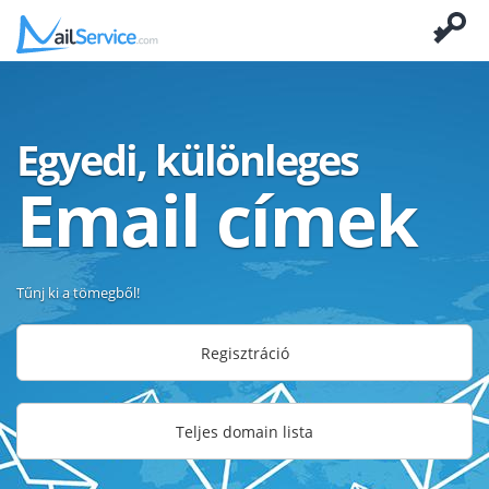
Egyedi, különleges
Email címek
Tűnj ki a tömegből!
Regisztráció
Teljes domain lista