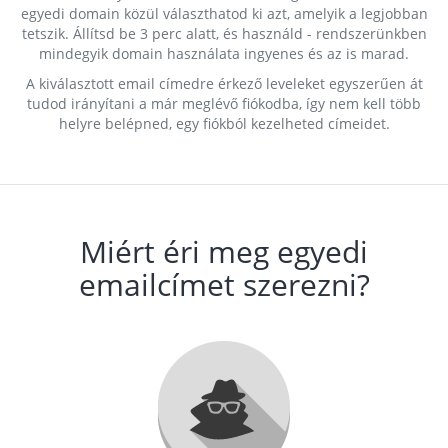
egyedi domain közül választhatod ki azt, amelyik a legjobban
tetszik. Állítsd be 3 perc alatt, és használd - rendszerünkben
mindegyik domain használata ingyenes és az is marad.
A kiválasztott email címedre érkező leveleket egyszerűen át
tudod irányítani a már meglévő fiókodba, így nem kell több
helyre belépned, egy fiókból kezelheted címeidet.
Miért éri meg egyedi
emailcímet szerezni?