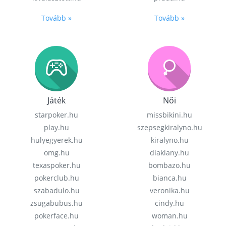
Tovább »
Tovább »
Játék
Női
starpoker.hu
missbikini.hu
play.hu
szepsegkiralyno.hu
hulyegyerek.hu
kiralyno.hu
omg.hu
diaklany.hu
texaspoker.hu
bombazo.hu
pokerclub.hu
bianca.hu
szabadulo.hu
veronika.hu
zsugabubus.hu
cindy.hu
pokerface.hu
woman.hu