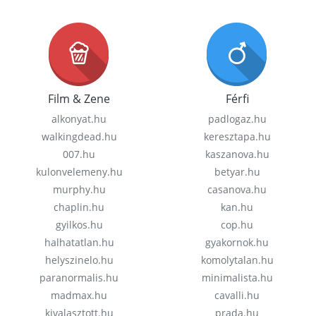
Film & Zene
Férfi
alkonyat.hu
padlogaz.hu
walkingdead.hu
keresztapa.hu
007.hu
kaszanova.hu
kulonvelemeny.hu
betyar.hu
murphy.hu
casanova.hu
chaplin.hu
kan.hu
gyilkos.hu
cop.hu
halhatatlan.hu
gyakornok.hu
helyszinelo.hu
komolytalan.hu
paranormalis.hu
minimalista.hu
madmax.hu
cavalli.hu
kivalasztott.hu
prada.hu