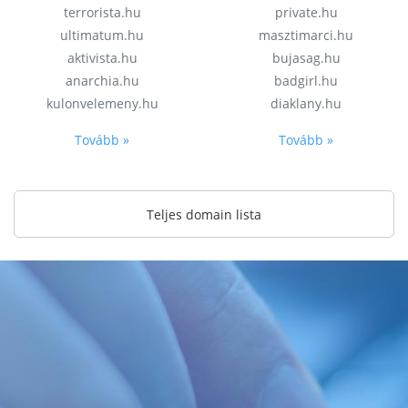
terrorista.hu
private.hu
ultimatum.hu
masztimarci.hu
aktivista.hu
bujasag.hu
anarchia.hu
badgirl.hu
kulonvelemeny.hu
diaklany.hu
Tovább »
Tovább »
Teljes domain lista