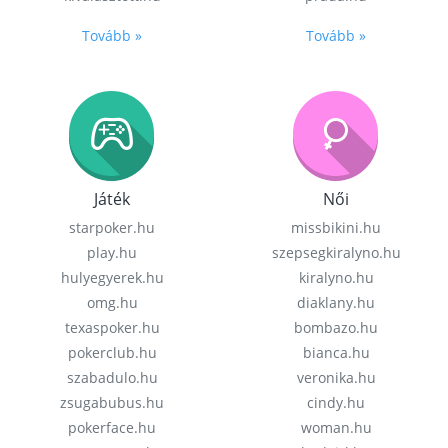
Tovább »
Tovább »
Játék
Női
starpoker.hu
missbikini.hu
play.hu
szepsegkiralyno.hu
hulyegyerek.hu
kiralyno.hu
omg.hu
diaklany.hu
texaspoker.hu
bombazo.hu
pokerclub.hu
bianca.hu
szabadulo.hu
veronika.hu
zsugabubus.hu
cindy.hu
pokerface.hu
woman.hu