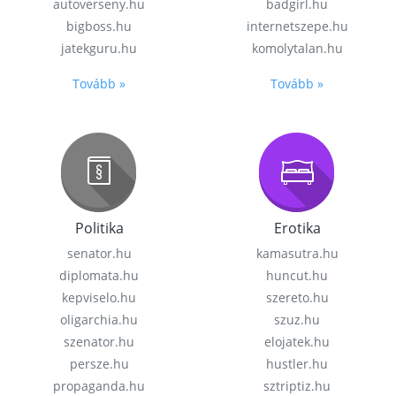
autoverseny.hu
badgirl.hu
bigboss.hu
internetszepe.hu
jatekguru.hu
komolytalan.hu
Tovább »
Tovább »
Politika
Erotika
senator.hu
kamasutra.hu
diplomata.hu
huncut.hu
kepviselo.hu
szereto.hu
oligarchia.hu
szuz.hu
szenator.hu
elojatek.hu
persze.hu
hustler.hu
propaganda.hu
sztriptiz.hu