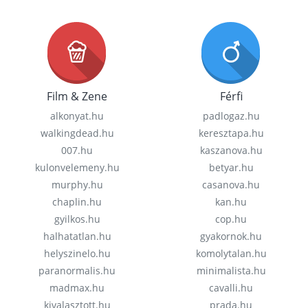
Film & Zene
Férfi
alkonyat.hu
padlogaz.hu
walkingdead.hu
keresztapa.hu
007.hu
kaszanova.hu
kulonvelemeny.hu
betyar.hu
murphy.hu
casanova.hu
chaplin.hu
kan.hu
gyilkos.hu
cop.hu
halhatatlan.hu
gyakornok.hu
helyszinelo.hu
komolytalan.hu
paranormalis.hu
minimalista.hu
madmax.hu
cavalli.hu
kivalasztott.hu
prada.hu