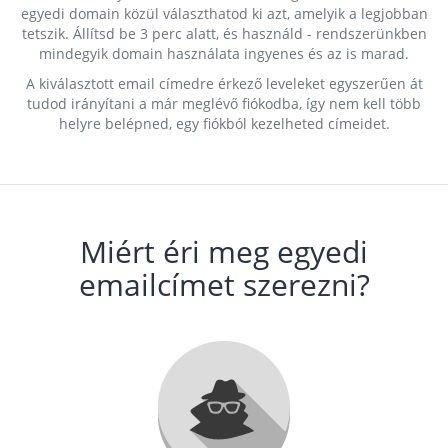
egyedi domain közül választhatod ki azt, amelyik a legjobban
tetszik. Állítsd be 3 perc alatt, és használd - rendszerünkben
mindegyik domain használata ingyenes és az is marad.
A kiválasztott email címedre érkező leveleket egyszerűen át
tudod irányítani a már meglévő fiókodba, így nem kell több
helyre belépned, egy fiókból kezelheted címeidet.
Miért éri meg egyedi
emailcímet szerezni?