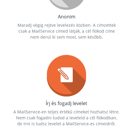
Anonim
Maradj végig rejtve levelezés közben. A címzettek
csak a MailService címed látják, a cél fiókod címe
nem derül ki sem most, sem később.
Írj és fogadj levelet
A MailService-en teljes értékű címeket hozhatsz létre.
Nem csak fogadni tudod a leveleid a cél fiókodban,
de írni is tudsz levelet a MailService-es címeidről.