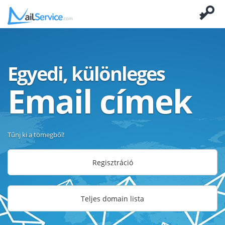
Egyedi, különleges
Email címek
Tűnj ki a tömegből!
Regisztráció
Teljes domain lista