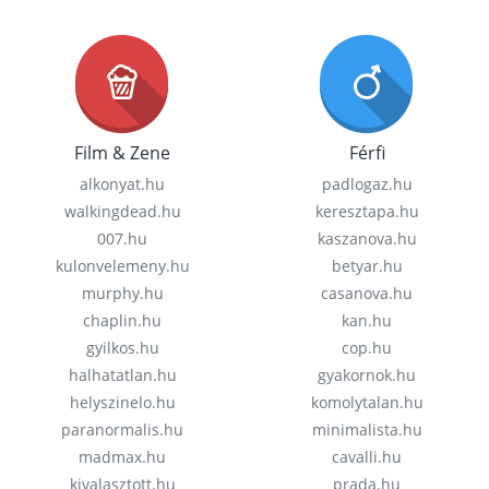
Film & Zene
Férfi
alkonyat.hu
padlogaz.hu
walkingdead.hu
keresztapa.hu
007.hu
kaszanova.hu
kulonvelemeny.hu
betyar.hu
murphy.hu
casanova.hu
chaplin.hu
kan.hu
gyilkos.hu
cop.hu
halhatatlan.hu
gyakornok.hu
helyszinelo.hu
komolytalan.hu
paranormalis.hu
minimalista.hu
madmax.hu
cavalli.hu
kivalasztott.hu
prada.hu