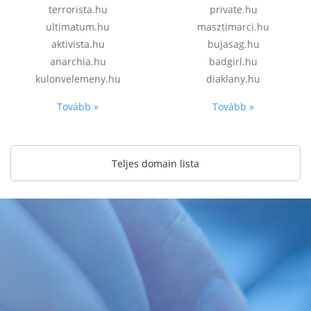
terrorista.hu
private.hu
ultimatum.hu
masztimarci.hu
aktivista.hu
bujasag.hu
anarchia.hu
badgirl.hu
kulonvelemeny.hu
diaklany.hu
Tovább »
Tovább »
Teljes domain lista