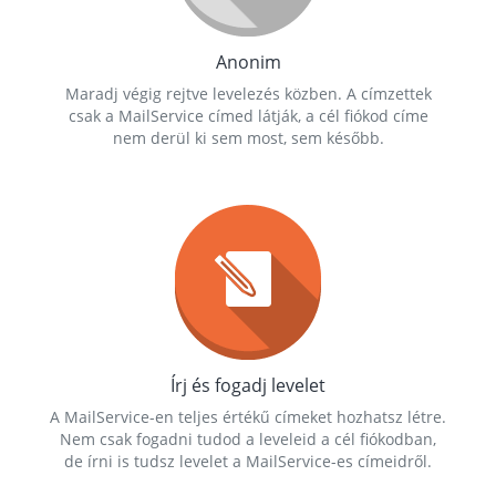
Anonim
Maradj végig rejtve levelezés közben. A címzettek
csak a MailService címed látják, a cél fiókod címe
nem derül ki sem most, sem később.
Írj és fogadj levelet
A MailService-en teljes értékű címeket hozhatsz létre.
Nem csak fogadni tudod a leveleid a cél fiókodban,
de írni is tudsz levelet a MailService-es címeidről.