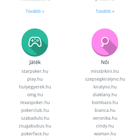
Tovább »
Tovább »
Játék
Női
starpoker.hu
missbikini.hu
play.hu
szepsegkiralyno.hu
hulyegyerek.hu
kiralyno.hu
omg.hu
diaklany.hu
texaspoker.hu
bombazo.hu
pokerclub.hu
bianca.hu
szabadulo.hu
veronika.hu
zsugabubus.hu
cindy.hu
pokerface.hu
woman.hu