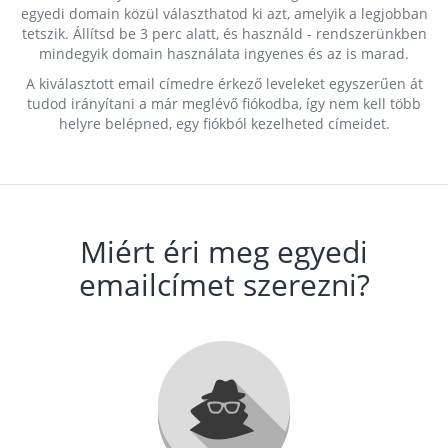
egyedi domain közül választhatod ki azt, amelyik a legjobban
tetszik. Állítsd be 3 perc alatt, és használd - rendszerünkben
mindegyik domain használata ingyenes és az is marad.
A kiválasztott email címedre érkező leveleket egyszerűen át
tudod irányítani a már meglévő fiókodba, így nem kell több
helyre belépned, egy fiókból kezelheted címeidet.
Miért éri meg egyedi
emailcímet szerezni?