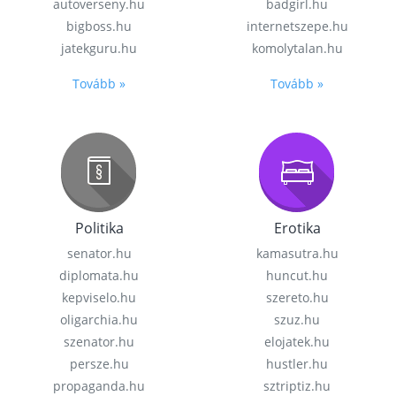
autoverseny.hu
badgirl.hu
bigboss.hu
internetszepe.hu
jatekguru.hu
komolytalan.hu
Tovább »
Tovább »
Politika
Erotika
senator.hu
kamasutra.hu
diplomata.hu
huncut.hu
kepviselo.hu
szereto.hu
oligarchia.hu
szuz.hu
szenator.hu
elojatek.hu
persze.hu
hustler.hu
propaganda.hu
sztriptiz.hu