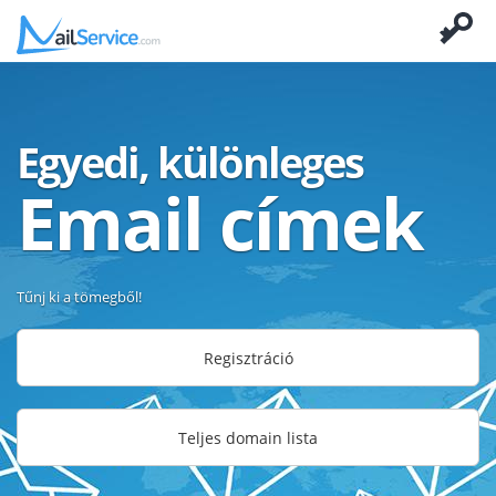
Egyedi, különleges
Email címek
Tűnj ki a tömegből!
Regisztráció
Teljes domain lista