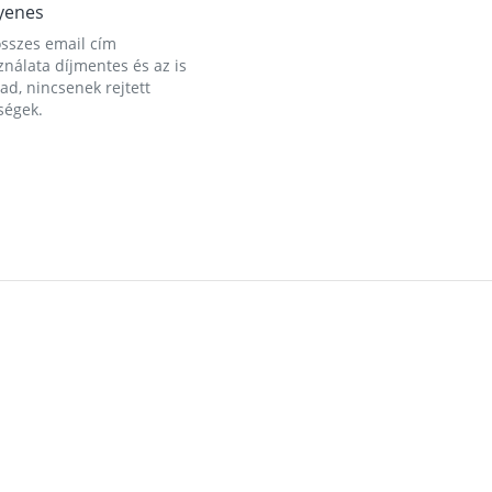
yenes
összes email cím
nálata díjmentes és az is
d, nincsenek rejtett
ségek.