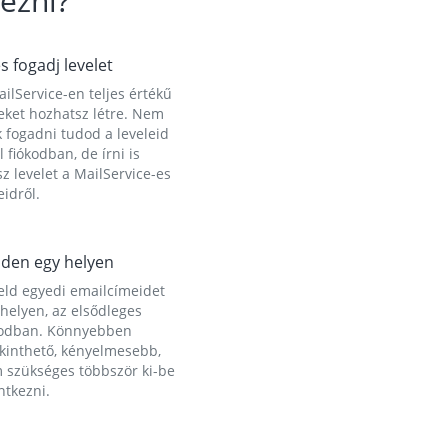
ezni?
és fogadj levelet
ilService-en teljes értékű
eket hozhatsz létre. Nem
 fogadni tudod a leveleid
l fiókodban, de írni is
z levelet a MailService-es
idről.
den egy helyen
eld egyedi emailcímeidet
helyen, az elsődleges
kodban. Könnyebben
ekinthető, kényelmesebb,
 szükséges többször ki-be
ntkezni.