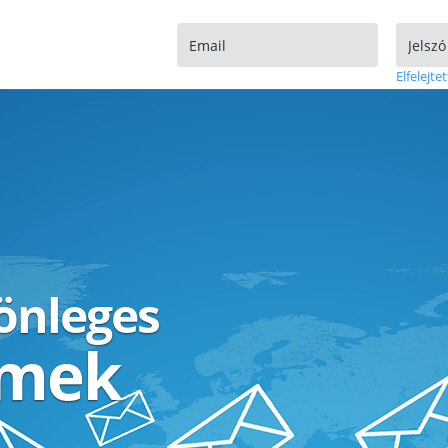
Elfelejtet
lönleges
ímek