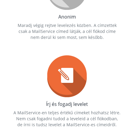
Anonim
Maradj végig rejtve levelezés közben. A címzettek
csak a MailService címed látják, a cél fiókod címe
nem derül ki sem most, sem később.
Írj és fogadj levelet
A MailService-en teljes értékű címeket hozhatsz létre.
Nem csak fogadni tudod a leveleid a cél fiókodban,
de írni is tudsz levelet a MailService-es címeidről.