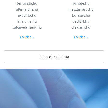
terrorista.hu
private.hu
ultimatum.hu
masztimarci.hu
aktivista.hu
bujasag.hu
anarchia.hu
badgirl.hu
kulonvelemeny.hu
diaklany.hu
Tovább »
Tovább »
Teljes domain lista