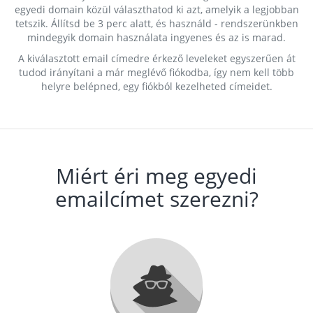
egyedi domain közül választhatod ki azt, amelyik a legjobban
tetszik. Állítsd be 3 perc alatt, és használd - rendszerünkben
mindegyik domain használata ingyenes és az is marad.
A kiválasztott email címedre érkező leveleket egyszerűen át
tudod irányítani a már meglévő fiókodba, így nem kell több
helyre belépned, egy fiókból kezelheted címeidet.
Miért éri meg egyedi
emailcímet szerezni?