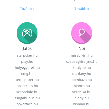
Tovább »
Tovább »
Játék
Női
starpoker.hu
missbikini.hu
play.hu
szepsegkiralyno.hu
hulyegyerek.hu
kiralyno.hu
omg.hu
diaklany.hu
texaspoker.hu
bombazo.hu
pokerclub.hu
bianca.hu
szabadulo.hu
veronika.hu
zsugabubus.hu
cindy.hu
pokerface.hu
woman.hu