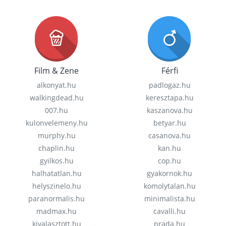
Film & Zene
Férfi
alkonyat.hu
padlogaz.hu
walkingdead.hu
keresztapa.hu
007.hu
kaszanova.hu
kulonvelemeny.hu
betyar.hu
murphy.hu
casanova.hu
chaplin.hu
kan.hu
gyilkos.hu
cop.hu
halhatatlan.hu
gyakornok.hu
helyszinelo.hu
komolytalan.hu
paranormalis.hu
minimalista.hu
madmax.hu
cavalli.hu
kivalasztott.hu
prada.hu