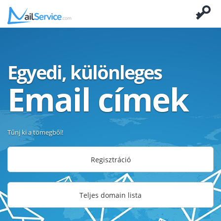
Egyedi, különleges
Email címek
Tűnj ki a tömegből!
Regisztráció
Teljes domain lista