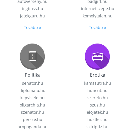
autoverseny.hu
badgirl.hu
bigboss.hu
internetszepe.hu
jatekguru.hu
komolytalan.hu
Tovább »
Tovább »
Politika
Erotika
senator.hu
kamasutra.hu
diplomata.hu
huncut.hu
kepviselo.hu
szereto.hu
oligarchia.hu
szuz.hu
szenator.hu
elojatek.hu
persze.hu
hustler.hu
propaganda.hu
sztriptiz.hu