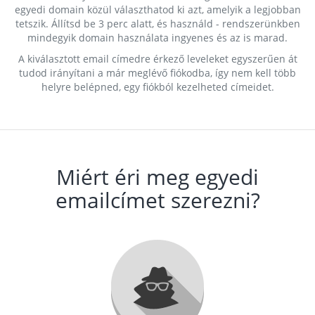
egyedi domain közül választhatod ki azt, amelyik a legjobban
tetszik. Állítsd be 3 perc alatt, és használd - rendszerünkben
mindegyik domain használata ingyenes és az is marad.
A kiválasztott email címedre érkező leveleket egyszerűen át
tudod irányítani a már meglévő fiókodba, így nem kell több
helyre belépned, egy fiókból kezelheted címeidet.
Miért éri meg egyedi
emailcímet szerezni?