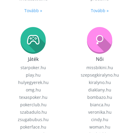
Tovább »
Tovább »
Játék
Női
starpoker.hu
missbikini.hu
play.hu
szepsegkiralyno.hu
hulyegyerek.hu
kiralyno.hu
omg.hu
diaklany.hu
texaspoker.hu
bombazo.hu
pokerclub.hu
bianca.hu
szabadulo.hu
veronika.hu
zsugabubus.hu
cindy.hu
pokerface.hu
woman.hu