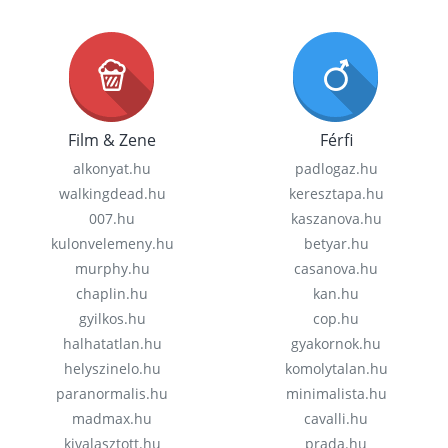
Film & Zene
Férfi
alkonyat.hu
padlogaz.hu
walkingdead.hu
keresztapa.hu
007.hu
kaszanova.hu
kulonvelemeny.hu
betyar.hu
murphy.hu
casanova.hu
chaplin.hu
kan.hu
gyilkos.hu
cop.hu
halhatatlan.hu
gyakornok.hu
helyszinelo.hu
komolytalan.hu
paranormalis.hu
minimalista.hu
madmax.hu
cavalli.hu
kivalasztott.hu
prada.hu