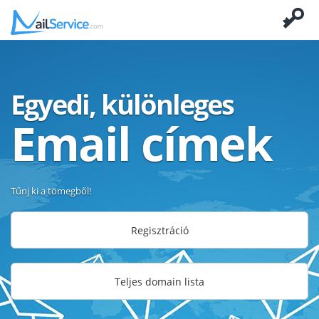
Egyedi, különleges
Email címek
Tűnj ki a tömegből!
Regisztráció
Teljes domain lista