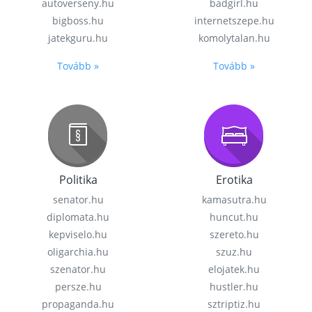
autoverseny.hu
badgirl.hu
bigboss.hu
internetszepe.hu
jatekguru.hu
komolytalan.hu
Tovább »
Tovább »
Politika
Erotika
senator.hu
kamasutra.hu
diplomata.hu
huncut.hu
kepviselo.hu
szereto.hu
oligarchia.hu
szuz.hu
szenator.hu
elojatek.hu
persze.hu
hustler.hu
propaganda.hu
sztriptiz.hu