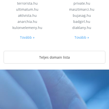
terrorista.hu
private.hu
ultimatum.hu
masztimarci.hu
aktivista.hu
bujasag.hu
anarchia.hu
badgirl.hu
kulonvelemeny.hu
diaklany.hu
Tovább »
Tovább »
Teljes domain lista