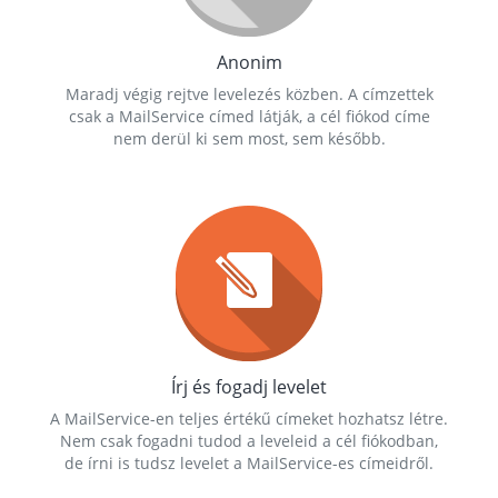
Anonim
Maradj végig rejtve levelezés közben. A címzettek
csak a MailService címed látják, a cél fiókod címe
nem derül ki sem most, sem később.
Írj és fogadj levelet
A MailService-en teljes értékű címeket hozhatsz létre.
Nem csak fogadni tudod a leveleid a cél fiókodban,
de írni is tudsz levelet a MailService-es címeidről.