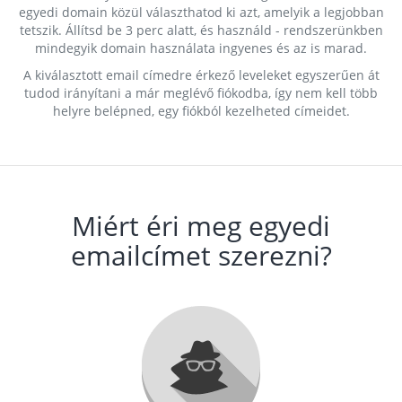
egyedi domain közül választhatod ki azt, amelyik a legjobban
tetszik. Állítsd be 3 perc alatt, és használd - rendszerünkben
mindegyik domain használata ingyenes és az is marad.
A kiválasztott email címedre érkező leveleket egyszerűen át
tudod irányítani a már meglévő fiókodba, így nem kell több
helyre belépned, egy fiókból kezelheted címeidet.
Miért éri meg egyedi
emailcímet szerezni?