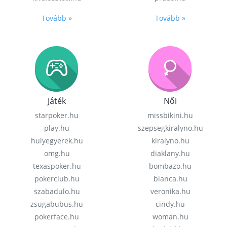
Tovább »
Tovább »
Játék
Női
starpoker.hu
missbikini.hu
play.hu
szepsegkiralyno.hu
hulyegyerek.hu
kiralyno.hu
omg.hu
diaklany.hu
texaspoker.hu
bombazo.hu
pokerclub.hu
bianca.hu
szabadulo.hu
veronika.hu
zsugabubus.hu
cindy.hu
pokerface.hu
woman.hu