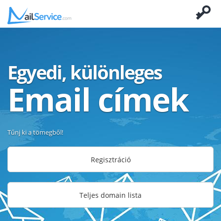
Egyedi, különleges
Email címek
Tűnj ki a tömegből!
Regisztráció
Teljes domain lista