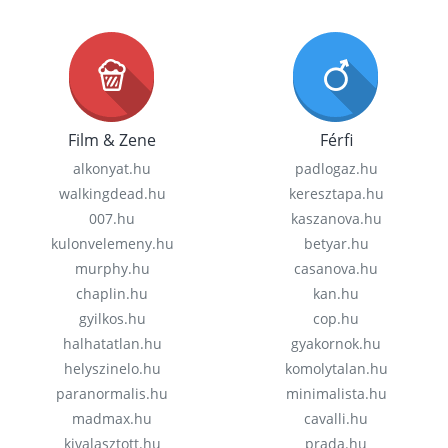
Film & Zene
Férfi
alkonyat.hu
padlogaz.hu
walkingdead.hu
keresztapa.hu
007.hu
kaszanova.hu
kulonvelemeny.hu
betyar.hu
murphy.hu
casanova.hu
chaplin.hu
kan.hu
gyilkos.hu
cop.hu
halhatatlan.hu
gyakornok.hu
helyszinelo.hu
komolytalan.hu
paranormalis.hu
minimalista.hu
madmax.hu
cavalli.hu
kivalasztott.hu
prada.hu