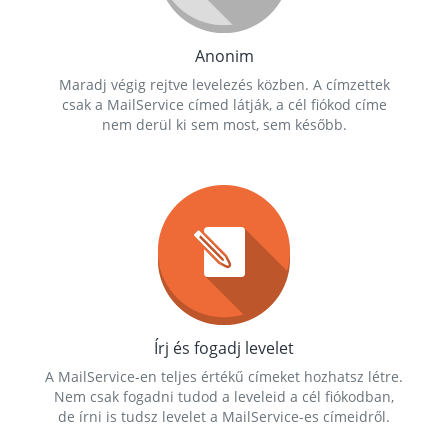
Anonim
Maradj végig rejtve levelezés közben. A címzettek
csak a MailService címed látják, a cél fiókod címe
nem derül ki sem most, sem később.
Írj és fogadj levelet
A MailService-en teljes értékű címeket hozhatsz létre.
Nem csak fogadni tudod a leveleid a cél fiókodban,
de írni is tudsz levelet a MailService-es címeidről.