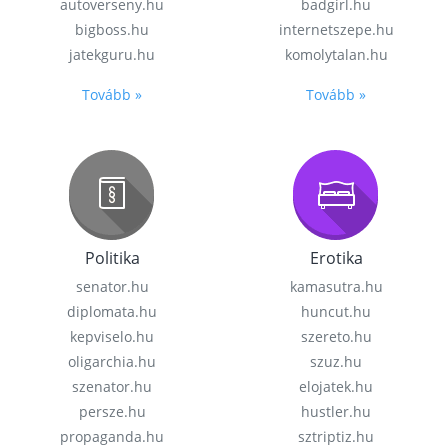
autoverseny.hu
badgirl.hu
bigboss.hu
internetszepe.hu
jatekguru.hu
komolytalan.hu
Tovább »
Tovább »
Politika
Erotika
senator.hu
kamasutra.hu
diplomata.hu
huncut.hu
kepviselo.hu
szereto.hu
oligarchia.hu
szuz.hu
szenator.hu
elojatek.hu
persze.hu
hustler.hu
propaganda.hu
sztriptiz.hu