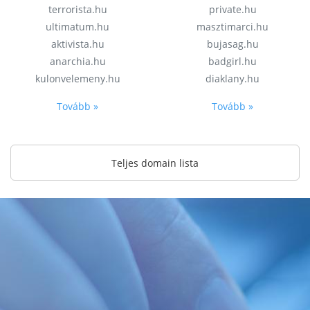
terrorista.hu
private.hu
ultimatum.hu
masztimarci.hu
aktivista.hu
bujasag.hu
anarchia.hu
badgirl.hu
kulonvelemeny.hu
diaklany.hu
Tovább »
Tovább »
Teljes domain lista