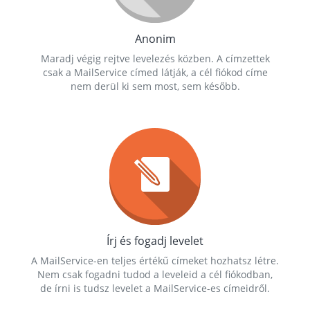
Anonim
Maradj végig rejtve levelezés közben. A címzettek
csak a MailService címed látják, a cél fiókod címe
nem derül ki sem most, sem később.
Írj és fogadj levelet
A MailService-en teljes értékű címeket hozhatsz létre.
Nem csak fogadni tudod a leveleid a cél fiókodban,
de írni is tudsz levelet a MailService-es címeidről.