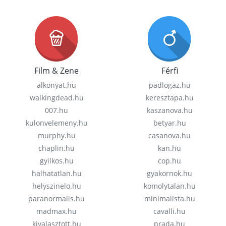
Film & Zene
Férfi
alkonyat.hu
padlogaz.hu
walkingdead.hu
keresztapa.hu
007.hu
kaszanova.hu
kulonvelemeny.hu
betyar.hu
murphy.hu
casanova.hu
chaplin.hu
kan.hu
gyilkos.hu
cop.hu
halhatatlan.hu
gyakornok.hu
helyszinelo.hu
komolytalan.hu
paranormalis.hu
minimalista.hu
madmax.hu
cavalli.hu
kivalasztott.hu
prada.hu