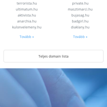
terrorista.hu
private.hu
ultimatum.hu
masztimarci.hu
aktivista.hu
bujasag.hu
anarchia.hu
badgirl.hu
kulonvelemeny.hu
diaklany.hu
Tovább »
Tovább »
Teljes domain lista