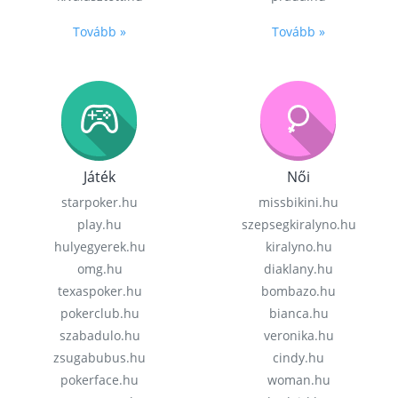
Tovább »
Tovább »
Játék
Női
starpoker.hu
missbikini.hu
play.hu
szepsegkiralyno.hu
hulyegyerek.hu
kiralyno.hu
omg.hu
diaklany.hu
texaspoker.hu
bombazo.hu
pokerclub.hu
bianca.hu
szabadulo.hu
veronika.hu
zsugabubus.hu
cindy.hu
pokerface.hu
woman.hu