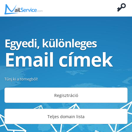
Egyedi, különleges
Email címek
Tűnj ki a tömegből!
Regisztráció
Teljes domain lista