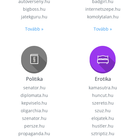
autoverseny.hu
badgirl.hu
bigboss.hu
internetszepe.hu
jatekguru.hu
komolytalan.hu
Tovább »
Tovább »
Politika
Erotika
senator.hu
kamasutra.hu
diplomata.hu
huncut.hu
kepviselo.hu
szereto.hu
oligarchia.hu
szuz.hu
szenator.hu
elojatek.hu
persze.hu
hustler.hu
propaganda.hu
sztriptiz.hu