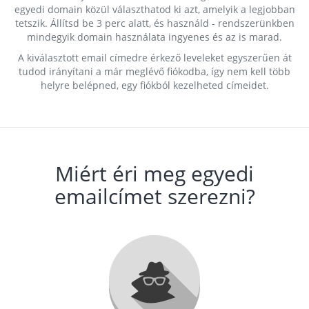
egyedi domain közül választhatod ki azt, amelyik a legjobban
tetszik. Állítsd be 3 perc alatt, és használd - rendszerünkben
mindegyik domain használata ingyenes és az is marad.
A kiválasztott email címedre érkező leveleket egyszerűen át
tudod irányítani a már meglévő fiókodba, így nem kell több
helyre belépned, egy fiókból kezelheted címeidet.
Miért éri meg egyedi
emailcímet szerezni?