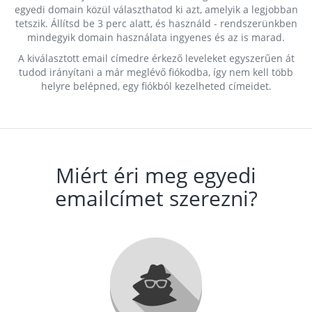
egyedi domain közül választhatod ki azt, amelyik a legjobban
tetszik. Állítsd be 3 perc alatt, és használd - rendszerünkben
mindegyik domain használata ingyenes és az is marad.
A kiválasztott email címedre érkező leveleket egyszerűen át
tudod irányítani a már meglévő fiókodba, így nem kell több
helyre belépned, egy fiókból kezelheted címeidet.
Miért éri meg egyedi
emailcímet szerezni?