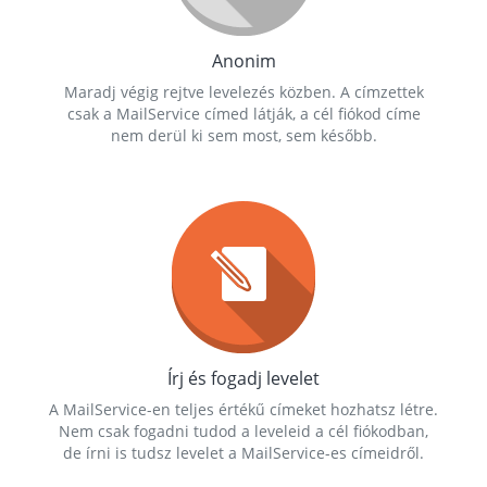
Anonim
Maradj végig rejtve levelezés közben. A címzettek
csak a MailService címed látják, a cél fiókod címe
nem derül ki sem most, sem később.
Írj és fogadj levelet
A MailService-en teljes értékű címeket hozhatsz létre.
Nem csak fogadni tudod a leveleid a cél fiókodban,
de írni is tudsz levelet a MailService-es címeidről.