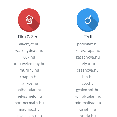
Film & Zene
Férfi
alkonyat.hu
padlogaz.hu
walkingdead.hu
keresztapa.hu
007.hu
kaszanova.hu
kulonvelemeny.hu
betyar.hu
murphy.hu
casanova.hu
chaplin.hu
kan.hu
gyilkos.hu
cop.hu
halhatatlan.hu
gyakornok.hu
helyszinelo.hu
komolytalan.hu
paranormalis.hu
minimalista.hu
madmax.hu
cavalli.hu
kivalasztott.hu
prada.hu