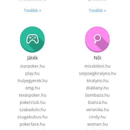
Tovább »
Tovább »
Játék
Női
starpoker.hu
missbikini.hu
play.hu
szepsegkiralyno.hu
hulyegyerek.hu
kiralyno.hu
omg.hu
diaklany.hu
texaspoker.hu
bombazo.hu
pokerclub.hu
bianca.hu
szabadulo.hu
veronika.hu
zsugabubus.hu
cindy.hu
pokerface.hu
woman.hu