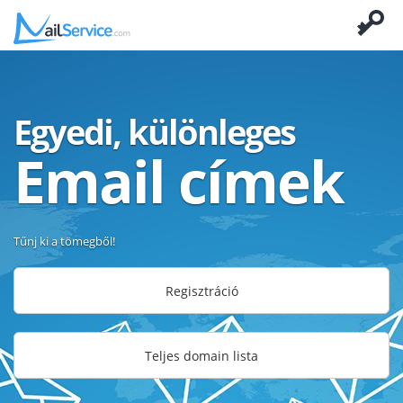
Egyedi, különleges
Email címek
Tűnj ki a tömegből!
Regisztráció
Teljes domain lista