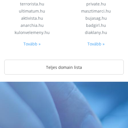
terrorista.hu
private.hu
ultimatum.hu
masztimarci.hu
aktivista.hu
bujasag.hu
anarchia.hu
badgirl.hu
kulonvelemeny.hu
diaklany.hu
Tovább »
Tovább »
Teljes domain lista