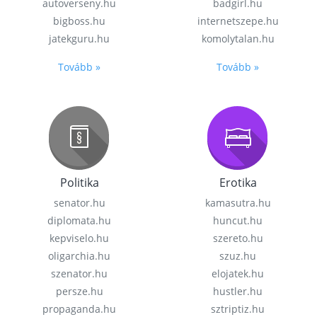
autoverseny.hu
badgirl.hu
bigboss.hu
internetszepe.hu
jatekguru.hu
komolytalan.hu
Tovább »
Tovább »
Politika
Erotika
senator.hu
kamasutra.hu
diplomata.hu
huncut.hu
kepviselo.hu
szereto.hu
oligarchia.hu
szuz.hu
szenator.hu
elojatek.hu
persze.hu
hustler.hu
propaganda.hu
sztriptiz.hu