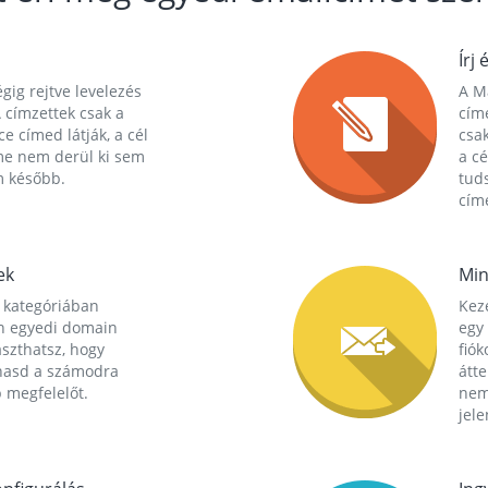
Írj 
gig rejtve levelezés
A Ma
 címzettek csak a
cím
ce címed látják, a cél
csak
me nem derül ki sem
a cé
m később.
tuds
címe
ek
Min
 kategóriában
Kez
n egyedi domain
egy 
aszthatsz, hogy
fió
hasd a számodra
átt
 megfelelőt.
nem
jele