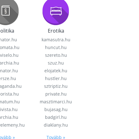
olitika
Erotika
nator.hu
kamasutra.hu
lomata.hu
huncut.hu
viselo.hu
szereto.hu
garchia.hu
szuz.hu
enator.hu
elojatek.hu
rsze.hu
hustler.hu
aganda.hu
sztriptiz.hu
rorista.hu
private.hu
imatum.hu
masztimarci.hu
ivista.hu
bujasag.hu
archia.hu
badgirl.hu
velemeny.hu
diaklany.hu
ovább »
Tovább »