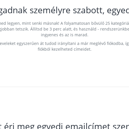
gadnak személyre szabott, egyed
címed legyen, mint senki másnak! A folyamatosan bővülő 25 kategóri
egjobban tetszik. Állítsd be 3 perc alatt, és használd - rendszerü
ingyenes és az is marad.
leveleket egyszerűen át tudod irányítani a már meglévő fiókodba, í
fiókból kezelheted címeidet.
t éri meg egyedi emailcímet szer