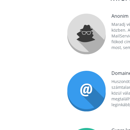
Anonim
Maradj vé
közben. A
MailServi
fiókod cí
most, se
Domain
Huszonöt
számtala
közül vál
megtalál
leginkább