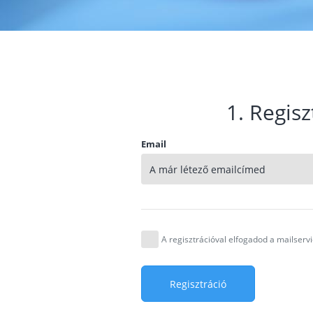
1. Regisz
Email
A regisztrációval elfogadod a mailser
Regisztráció