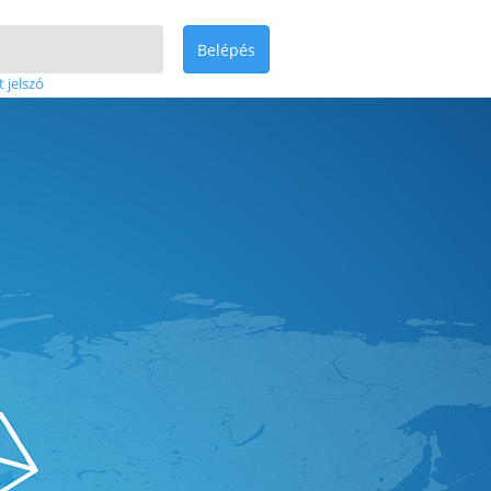
Belépés
t jelszó