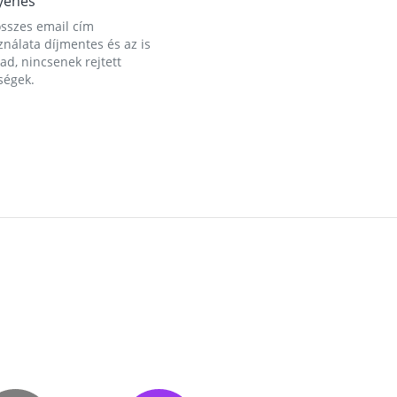
yenes
összes email cím
nálata díjmentes és az is
d, nincsenek rejtett
ségek.