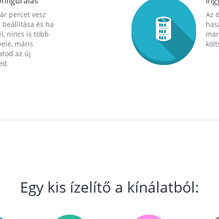
nfigurálás
Ing
ár percet vesz
Az 
 beállítása és ha
hasz
l, nincs is több
mara
ele, máris
költ
tod az új
ed.
Egy kis ízelítő a kínálatból: