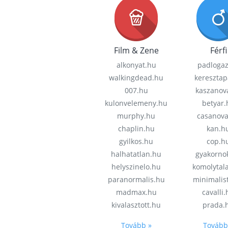
Film & Zene
Férfi
alkonyat.hu
padloga
walkingdead.hu
keresztap
007.hu
kaszanov
kulonvelemeny.hu
betyar.
murphy.hu
casanov
chaplin.hu
kan.h
gyilkos.hu
cop.h
halhatatlan.hu
gyakorno
helyszinelo.hu
komolytal
paranormalis.hu
minimalis
madmax.hu
cavalli
kivalasztott.hu
prada.
Tovább »
Tovább