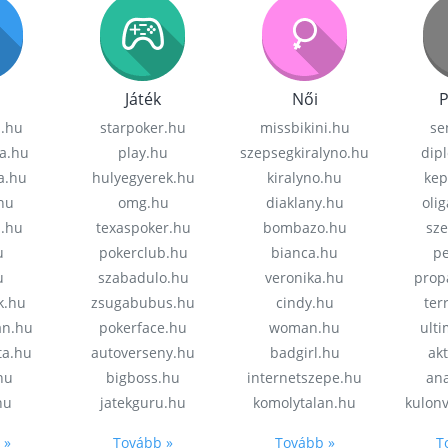
Játék
Női
P
z.hu
starpoker.hu
missbikini.hu
se
a.hu
play.hu
szepsegkiralyno.hu
dip
a.hu
hulyegyerek.hu
kiralyno.hu
kep
hu
omg.hu
diaklany.hu
oli
a.hu
texaspoker.hu
bombazo.hu
sz
u
pokerclub.hu
bianca.hu
pe
u
szabadulo.hu
veronika.hu
prop
k.hu
zsugabubus.hu
cindy.hu
ter
an.hu
pokerface.hu
woman.hu
ult
ta.hu
autoverseny.hu
badgirl.hu
akt
.hu
bigboss.hu
internetszepe.hu
an
hu
jatekguru.hu
komolytalan.hu
kulon
 »
Tovább »
Tovább »
T