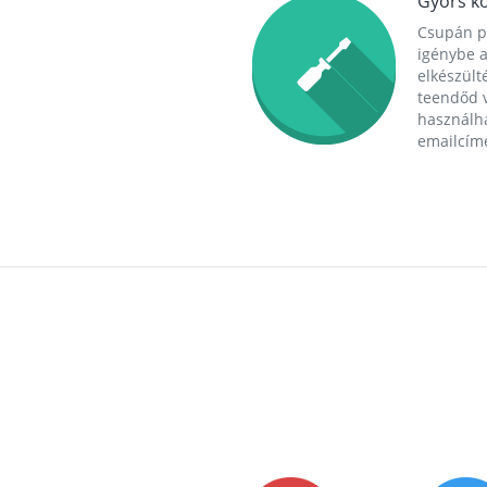
Gyors ko
Csupán p
igénybe a
elkészülté
teendőd v
használha
emailcím