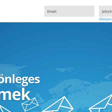
Elfelejtet
lönleges
ímek