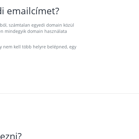
i emailcímet?
ából, számtalan egyedi domain közül
nkben mindegyik domain használata
gy nem kell több helyre belépned, egy
ezni?