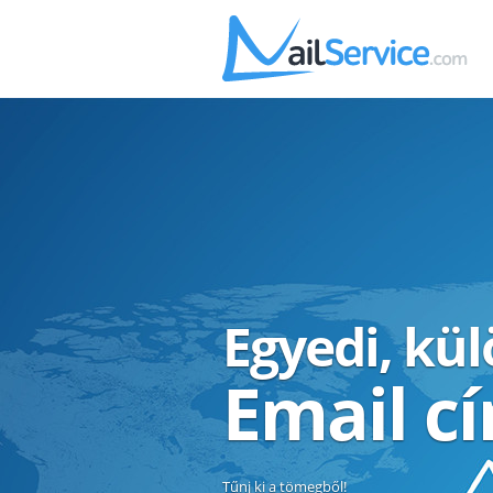
Egyedi, kü
Email c
Tűnj ki a tömegből!