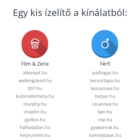
Egy kis ízelítő a kínálatból:
Film & Zene
Férfi
alkonyat.hu
padlogaz.hu
walkingdead.hu
keresztapa.hu
007.hu
kaszanova.hu
kulonvelemeny.hu
betyar.hu
murphy.hu
casanova.hu
chaplin.hu
kan.hu
gyilkos.hu
cop.hu
halhatatlan.hu
gyakornok.hu
helyszinelo.hu
komolytalan.hu