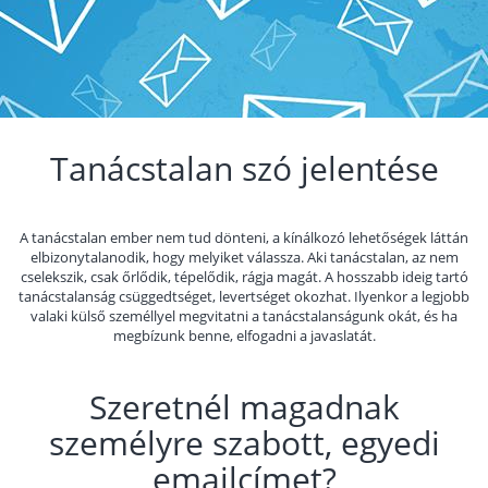
Tanácstalan szó jelentése
A tanácstalan ember nem tud dönteni, a kínálkozó lehetőségek láttán
elbizonytalanodik, hogy melyiket válassza. Aki tanácstalan, az nem
cselekszik, csak őrlődik, tépelődik, rágja magát. A hosszabb ideig tartó
tanácstalanság csüggedtséget, levertséget okozhat. Ilyenkor a legjobb
valaki külső személlyel megvitatni a tanácstalanságunk okát, és ha
megbízunk benne, elfogadni a javaslatát.
Szeretnél magadnak
személyre szabott, egyedi
emailcímet?