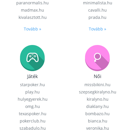
paranormalis.hu
minimalista.hu
madmax.hu
cavalli.hu
kivalasztott.hu
prada.hu
Tovább »
Tovább »
Játék
Női
starpoker.hu
missbikini.hu
play.hu
szepsegkiralyno.hu
hulyegyerek.hu
kiralyno.hu
omg.hu
diaklany.hu
texaspoker.hu
bombazo.hu
pokerclub.hu
bianca.hu
szabadulo.hu
veronika.hu