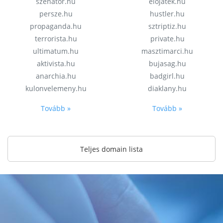
szenator.hu
elojatek.hu
persze.hu
hustler.hu
propaganda.hu
sztriptiz.hu
terrorista.hu
private.hu
ultimatum.hu
masztimarci.hu
aktivista.hu
bujasag.hu
anarchia.hu
badgirl.hu
kulonvelemeny.hu
diaklany.hu
Tovább »
Tovább »
Teljes domain lista