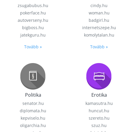
zsugabubus.hu
cindy.hu
pokerface.hu
woman.hu
autoverseny.hu
badgirl.hu
bigboss.hu
internetszepe.hu
jatekguru.hu
komolytalan.hu
Tovább »
Tovább »
Politika
Erotika
senator.hu
kamasutra.hu
diplomata.hu
huncut.hu
kepviselo.hu
szereto.hu
oligarchia.hu
szuz.hu