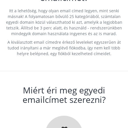
Itt a lehetőség, hogy olyan email címed legyen, mint senki
másnak! A folyamatosan bővülő 25 kategóriából, számtalan
egyedi domain közül választhatod ki azt, amelyik a legjobban
tetszik. Állítsd be 3 perc alatt, és használd - rendszerünkben
mindegyik domain használata ingyenes és az is marad.
A kiválasztott email címedre érkező leveleket egyszerűen át
tudod irányítani a már meglévő fiókodba, így nem kell több
helyre belépned, egy fiókból kezelheted címeidet.
Miért éri meg egyedi
emailcímet szerezni?